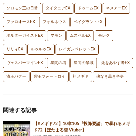
ソロモン王の日常
タイタニアEX
ドゥームEX
ネメアーEX
ファロオースEX
フォルネウス
ベイグラントEX
ポルターガイストEX
マモン
ムスペルEX
モレク
リリィEX
ルゥルゥEX
レイガンベレットEX
ヴェスパーマインEX
星間の塔
星間の禁域
死をあやす者EX
漆王バグー
砦王フォートロイ
祖メギド
魂なき黒き半身
関連する記事
【#メギド72 】10章105『投降要請』で暴れるメギ
ド72【ぼたまる雪 Vtuber】