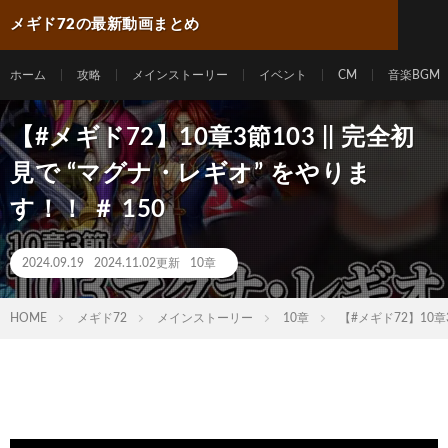
メギド72の最新動画まとめ
ホーム
攻略
メインストーリー
イベント
CM
音楽BGM
【#メギド72】10章3節103 || 完全初
見で “マグナ・レギオ” をやりま
す！！ ＃ 150
2024.09.19
2024.11.02更新
10章
HOME
メギド72
メインストーリー
10章
【#メギド72】10章3