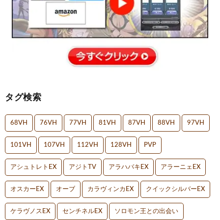
タグ検索
68VH
76VH
77VH
81VH
87VH
88VH
97VH
101VH
107VH
112VH
128VH
PVP
アシュトレトEX
アジトTV
アラハバキEX
アラーニェEX
オスカーEX
オーブ
カラヴィンカEX
クイックシルバーEX
ケラヴノスEX
センチネルEX
ソロモン王との出会い