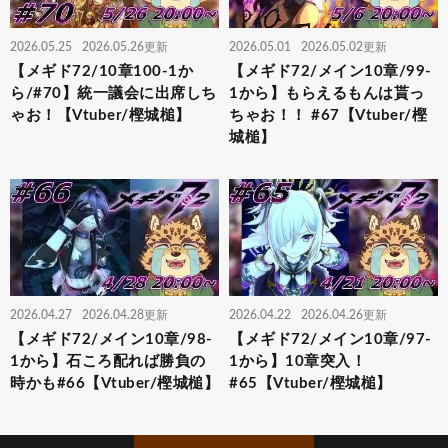
2026.05.25
2026.05.26更新
2026.05.01
2026.05.02更新
【メギド72/10章100-1か
【メギド72/メイン10章/99-
ら/#70】統一議会に出席しち
1から】もらえるもんは貰っ
ゃお！【Vtuber/樫城槌】
ちゃお！！ #67【Vtuber/樫
城槌】
2026.04.27
2026.04.28更新
2026.04.22
2026.04.26更新
【メギド72/メイン10章/98-
【メギド72/メイン10章/97-
1から】石ころ配れば勝負の
1から】10章突入！
時かも#66【Vtuber/樫城槌】
#65【Vtuber/樫城槌】