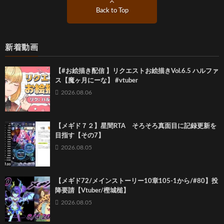
Back to Top
新着動画
【#お絵描き配信 】リクエストお絵描きVol.6.5 ハルファ
ス【魔ヶ月にーな】 #vtuber
2026.08.06
【メギド７２】星間RTA そろそろ真面目に記録更新を
目指す【その7】
2026.08.05
【メギド72/メインストーリー10章105-1から/#80】投
降要請【Vtuber/樫城槌】
2026.08.05