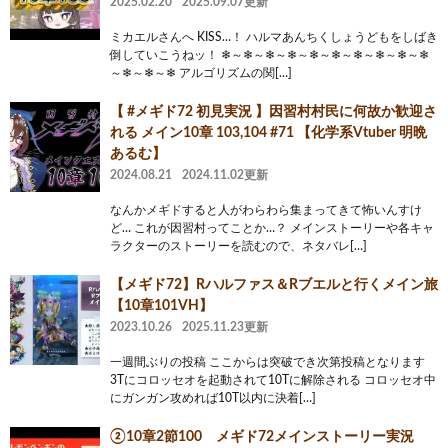
2025.02.20
2025.09.07更新
ミカエルさんへ KISS…！ ハルマあんちくしょうどもをしばき
倒していこうねッ！ ❄～❄～❄～❄～❄～❄～❄～❄～❄～❄
～❄～❄～❄ アルゴリズムの関[…]
【 #メギド72 初見実況 】因習村村民に何故か歓迎さ
れる メイン10章 103,104 #71 【化学系Vtuber 明晩
あるむ】
2024.08.21
2024.11.02更新
なんかメギドすると人がわらわら集まってきて怖いんすけ
ど… これが因習村ってことか…？ メインストーリーや各キャ
ラクターのストーリーを読むので、ネタバレ[…]
【メギド72】Rハルファス＆Rブエルと行くメイン旅
【10章101VH】
2023.10.26
2025.11.23更新
一週間ぶりの投稿 ここからは突破でき次第投稿となります
3Tにコロッセオを起動されて10Tに解除される コロッセオ中
にガンガン攻めれば10T以内に決着[…]
②10章2節100 メギド72メインストーリー実況