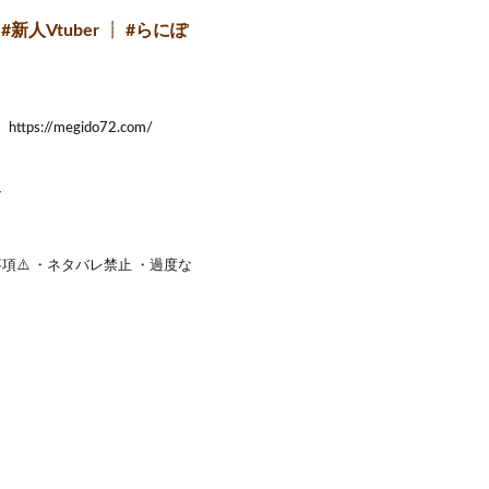
人Vtuber ┊ #らにぽ
/megido72.com/
r
項⚠️ ・ネタバレ禁止 ・過度な