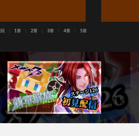
周回
1章
2章
3章
4章
5章
】