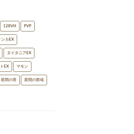
128VH
PVP
ンカEX
タイタニアEX
トEX
マモン
星間の塔
星間の禁域