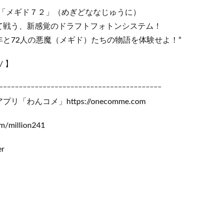
G「メギド７２」（めぎどななじゅうに）
て戦う、新感覚のドラフトフォトンシステム！
と72人の悪魔（メギド）たちの物語を体験せよ！”
/ 】
ｰｰｰｰｰｰｰｰｰｰｰｰｰｰｰｰｰｰｰｰｰｰｰｰｰｰｰｰｰｰｰｰｰｰｰｰｰｰｰｰｰ
わんコメ」https://onecomme.com
om/million241
r