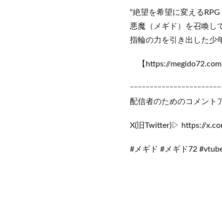
“絶望を希望に変えるRP
悪魔（メギド）を召喚し
指輪の力を引き出した少年
【https://megido72.com
ｰｰｰｰｰｰｰｰｰｰｰｰｰｰｰｰｰｰｰｰｰｰｰ
配信者のためのコメントアプリ「
X(旧Twitter)▷ https://x.c
#メギド #メギド72 #vtube