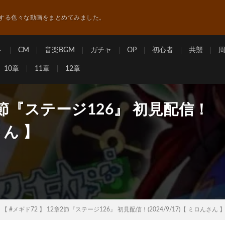
する色々な動画をまとめてみました。
ト
CM
音楽BGM
ガチャ
OP
初心者
共襲
10章
11章
12章
章2節『ステージ126』 初見配信！
さん 】
【 #メギド72 】 12章2節『ステージ126』 初見配信！(2024/9/17)【 ミロんさん 