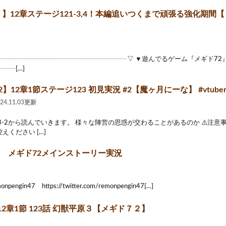
2 】12章ステージ121-3,4！本編追いつくまで頑張る強化期間【 #新
┈┈┈┈┈┈┈┈┈┈┈┈┈┈┈┈┈┈▽ ▼遊んでるゲーム『メギド72』 https:/
┈┈[…]
】12章1節ステージ123 初見実況 #2【魔ヶ月にーな】 #vtube
024.11.03更新
3-2から読んでいきます。 様々な陣営の思惑が交わることがあるのか ⚠️注意事
えください […]
29 メギド72メインストーリー実況
npengin47 https://twitter.com/remonpengin47[…]
2章1節 123話 幻獣平原３【メギド７２】