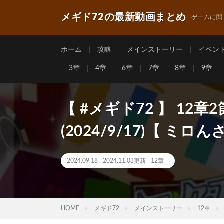
メギド72の最新動画まとめ
ゲームに関
ホーム
攻略
メインストーリー
イベン
3章
4章
6章
7章
8章
9章
【 #メギド72 】 12
(2024/9/17)【 ミロん
2024.09.18
2024.11.03更新
12章
HOME
メギド72
メインストーリー
12章