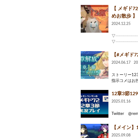
【 メギド7
めお散歩 】
2024.12.25
▽┈┈┈┈┈┈┈
▽┈┈┈┈┈┈
【#メギド72
2024.06.17
2
ストーリー12
指示コメはお控
12章3節1
2025.01.16
Twitter @remo
【メイン】1
2025.09.08