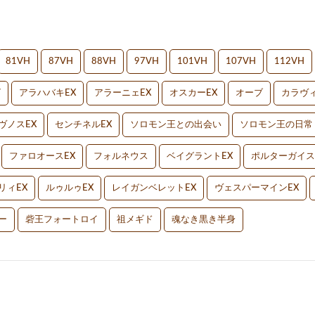
81VH
87VH
88VH
97VH
101VH
107VH
112VH
V
アラハバキEX
アラーニェEX
オスカーEX
オーブ
カラヴィ
ヴノスEX
センチネルEX
ソロモン王との出会い
ソロモン王の日常
ファロオースEX
フォルネウス
ベイグラントEX
ポルターガイス
リィEX
ルゥルゥEX
レイガンベレットEX
ヴェスパーマインEX
ー
砦王フォートロイ
祖メギド
魂なき黒き半身