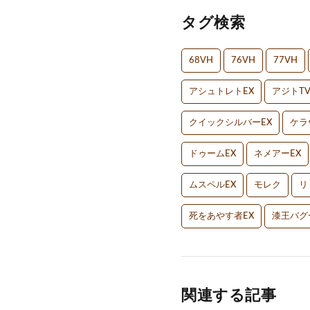
タグ検索
68VH
76VH
77VH
アシュトレトEX
アジトT
クイックシルバーEX
ケラ
ドゥームEX
ネメアーEX
ムスペルEX
モレク
リ
死をあやす者EX
漆王バグ
関連する記事