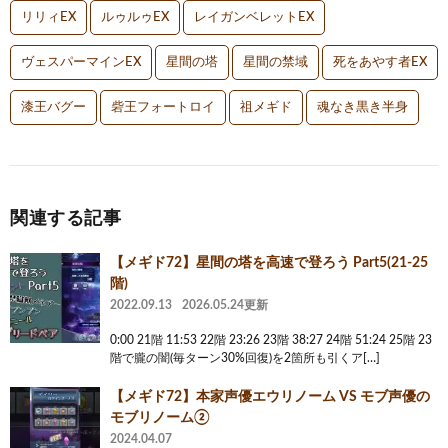
リリィEX
ルゥルゥEX
レイガンベレットEX
ヴェスパーマインEX
星間の塔
星間の禁域
死をあやす者EX
漆王バグー
砦王フォートロイ
祖メギド
魂なき黒き半身
関連する記事
【メギド72】星間の塔を高速で登ろう Part5(21-25
階)
2022.09.13
2026.05.24更新
0:00 21階 11:53 22階 23:26 23階 38:27 24階 51:24 25階 23
階で朧の闇(毎ターン30%回復)を2箇所も引くア[…]
【メギド72】本家声優エウリノーム VS モブ声優の
モブリノーム②
2024.04.07