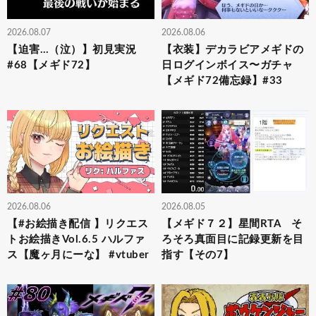
2026.08.07
2026.08.06
【迫害…（泣）】初見実況
【衣装】デカラビアメギドの
#68【メギド72】
日ログインボイス〜ガチャ
【メギド72備忘録】#33
2026.08.06
2026.08.05
【#お絵描き配信 】リクエス
【メギド７２】星間RTA そ
トお絵描きVol.6.5 ハルファ
ろそろ真面目に記録更新を目
ス【魔ヶ月にーな】 #vtuber
指す【その7】