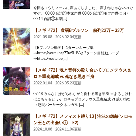
今回もエウリノームに声あてしました。 声まねじゃないので
すぞ。 00:00 台詞①本家声優 00:06 台詞①モブ声優(自分)
00:14 台詞②本家[…]
【メギド72】 虚弱Bプルソン 前列22万～33万
2021.05.08
2026.02.04更新
【Bプルソン動画】 1ターンムーヴ集
→https://youtu.be/7Tre5IJJVkg 2ターン目始動ループ
→https://youtu.be[…]
【メギド72】魂と音符の殴り合い Cプロメテウス＆
ロキ重奏編成 vs 魂なき黒き半身
2022.01.04
2026.05.23更新
07:48 みんなに嫌がられながら倒れる黒き半身 ※よろしけれ
ばこちらもどうぞ ロキ＆プロメテウス重奏編成 vs 成り損な
い 怒闘バーサークネルガル […]
【メギド72】メフィスト縛り13 | 泡沫の怨敵(ソロモ
ン王との出会い④ E2)
2024.10.08
2024.11.06更新