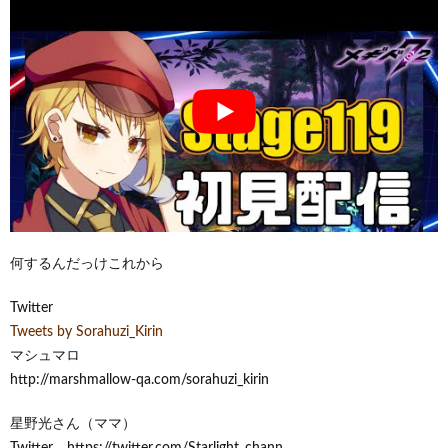
何するんだっけこれから
Twitter
Tweets by Sorahuzi_Kirin
マシュマロ
http://marshmallow-qa.com/sorahuzi_kirin
星野光さん（ママ）
Twitter https://twitter.com/Starlight_chann