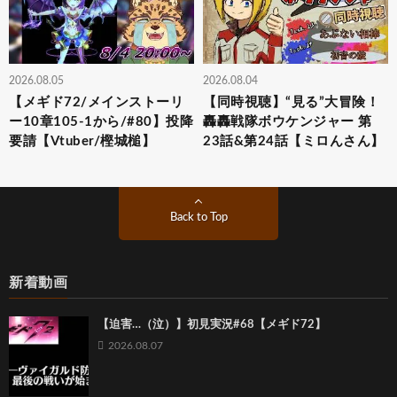
2026.08.05
2026.08.04
【メギド72/メインストーリ
【同時視聴】“見る”大冒険！
ー10章105-1から/#80】投降
轟轟戦隊ボウケンジャー 第
要請【Vtuber/樫城槌】
23話&第24話【ミロんさん】
Back to Top
新着動画
【迫害…（泣）】初見実況#68【メギド72】
2026.08.07