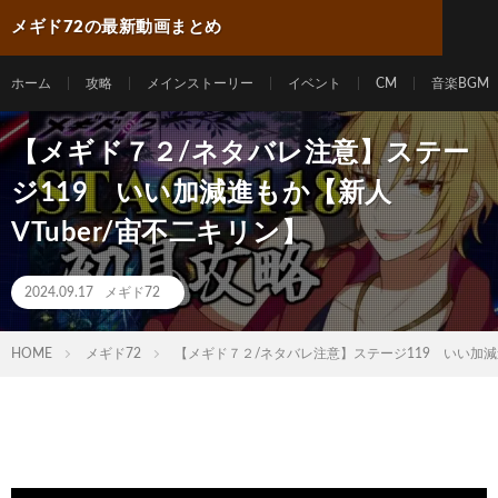
メギド72の最新動画まとめ
ホーム
攻略
メインストーリー
イベント
CM
音楽BGM
【メギド７２/ネタバレ注意】ステー
ジ119 いい加減進もか【新人
VTuber/宙不二キリン】
2024.09.17
メギド72
HOME
メギド72
【メギド７２/ネタバレ注意】ステージ119 いい加減進