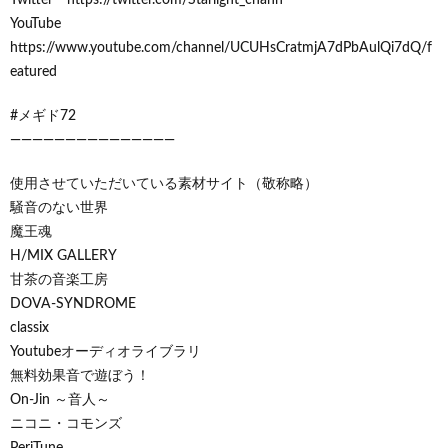
YouTube
https://www.youtube.com/channel/UCUHsCratmjA7dPbAulQi7dQ/f
eatured
#メギド72
―――――――――――――――
使用させていただいている素材サイト（敬称略）
騒音のない世界
魔王魂
H/MIX GALLERY
甘茶の音楽工房
DOVA-SYNDROME
classix
Youtubeオーディオライブラリ
無料効果音で遊ぼう！
On-Jin ～音人～
ニコニ・コモンズ
PeriTune