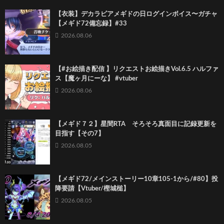
【衣装】デカラビアメギドの日ログインボイス〜ガチャ
【メギド72備忘録】#33
2026.08.06
【#お絵描き配信 】リクエストお絵描きVol.6.5 ハルファ
ス【魔ヶ月にーな】 #vtuber
2026.08.06
【メギド７２】星間RTA そろそろ真面目に記録更新を
目指す【その7】
2026.08.05
【メギド72/メインストーリー10章105-1から/#80】投
降要請【Vtuber/樫城槌】
2026.08.05