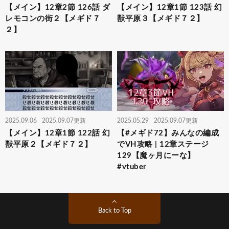
【メイン】12章2節 126話 ダ
【メイン】12章1節 123話 幻
レモコンの街２【メギド７
獣平原３【メギド７２】
２】
2025.09.06
2025.09.07更新
2025.05.29
2025.09.07更新
【メイン】12章1節 122話 幻
【#メギド72】みんなの編成
獣平原２【メギド７２】
でVH攻略 | 12章ステージ
129【魔ヶ月にーな】
#vtuber
Back to Top