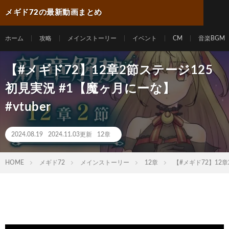
メギド72の最新動画まとめ
ホーム
攻略
メインストーリー
イベント
CM
音楽BGM
【#メギド72】12章2節ステージ125
初見実況 #1【魔ヶ月にーな】
#vtuber
2024.08.19
2024.11.03更新
12章
HOME
メギド72
メインストーリー
12章
【#メギド72】12章