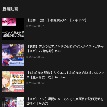
新着動画
【迫害…（泣）】初見実況#68【メギド72】
2026.08.07
【衣装】デカラビアメギドの日ログインボイス〜ガチャ
【メギド72備忘録】#33
2026.08.06
【#お絵描き配信 】リクエストお絵描きVol.6.5 ハルファ
ス【魔ヶ月にーな】 #vtuber
2026.08.06
【メギド７２】星間RTA そろそろ真面目に記録更新を
目指す【その7】