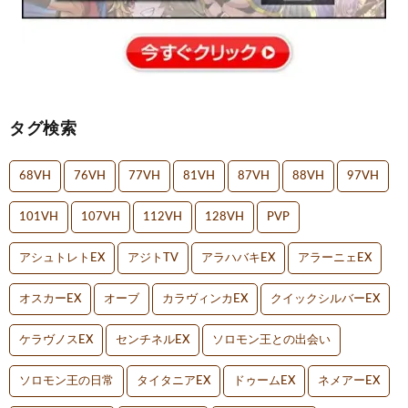
タグ検索
68VH
76VH
77VH
81VH
87VH
88VH
97VH
101VH
107VH
112VH
128VH
PVP
アシュトレトEX
アジトTV
アラハバキEX
アラーニェEX
オスカーEX
オーブ
カラヴィンカEX
クイックシルバーEX
ケラヴノスEX
センチネルEX
ソロモン王との出会い
ソロモン王の日常
タイタニアEX
ドゥームEX
ネメアーEX