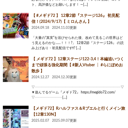
ト、高評価などお願いします！ ―[…]
【 #メギド72 】 12章2節『ステージ126』 初見配
信！(2024/9/17)【 ミロんさん 】
2024.09.18
2024.11.03更新
「大量の“真実”を浴びせられた後、改めて見るこの世界はど
う見えるのかな……！！！?」 12章2節『ステージ126』 の読
み上げあり・初見配信です❗? […]
【 メギド72 】12章ステージ122-3,4！本編追いつく
まで頑張る強化期間【 #新人Vtuber ┊ #らにぽめお
散歩 】
2024.12.27
2024.12.30更新
▽┈┈┈┈┈┈┈┈┈┈┈┈┈┈┈┈┈┈┈┈┈┈┈┈┈▽
▼遊んでるゲーム『メギド72』 https://megido72.com/
▽┈┈┈┈┈┈┈┈[…]
【メギド72】Rハルファス＆Rブエルと行くメイン旅
【12章130N】
2025.02.07
2025.09.07更新