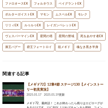
ファロオースEX
フォルネウス
ベイグラントEX
ポルターガイストEX
マモン
ムスペルEX
モレク
リリィEX
ルゥルゥEX
レイガンベレットEX
ヴェスパーマインEX
星間の塔
星間の禁域
死をあやす者EX
漆王バグー
砦王フォートロイ
祖メギド
魂なき黒き半身
関連する記事
【メギド72】12章4節 ステージ130【メインストー
リー初見実況】
2025.01.17
2025.01.19更新
メギド72、最終話！ これが終わったら残りはエピローグが
あるだけです。ｼﾝｼﾞﾀｸﾅｲ よければチャンネル登録、コメン