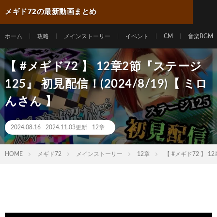
メギド72の最新動画まとめ
ホーム
攻略
メインストーリー
イベント
CM
音楽BGM
【 #メギド72 】 12章2節『ステージ
125』 初見配信！(2024/8/19)【 ミロ
んさん 】
2024.08.16
2024.11.03更新
12章
HOME
メギド72
メインストーリー
12章
【 #メギド72 】 1