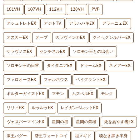
101VH
107VH
112VH
128VH
PVP
アシュトレトEX
アジトTV
アラハバキEX
アラーニェEX
オスカーEX
オーブ
カラヴィンカEX
クイックシルバーEX
ケラヴノスEX
センチネルEX
ソロモン王との出会い
ソロモン王の日常
タイタニアEX
ドゥームEX
ネメアーEX
ファロオースEX
フォルネウス
ベイグラントEX
ポルターガイストEX
マモン
ムスペルEX
モレク
リリィEX
ルゥルゥEX
レイガンベレットEX
ヴェスパーマインEX
星間の塔
星間の禁域
死をあやす者EX
漆王バグー
砦王フォートロイ
祖メギド
魂なき黒き半身