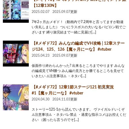
【12章130N】
2025.02.07
2025.09.07更新
7年2ヶ月おメギド！（動画内で7.2周年と言ってますが勘違
い失礼しました） ついにラスボスの大いなるバビロン戦でご
ざいます 縛り旅完結まで一緒に見届け[…]
【#メギド72】みんなの編成でVH攻略 | 12章ステー
ジ124、125、126【魔ヶ月にーな】 #vtuber
2025.04.23
2025.09.07更新
仮面作り終わらんかった? 出来るところまでやります みんな
の編成見てVH勝つ みん編の見方とか勝てるところを見せて
いきたい ⚠️注意事項⚠️ ・ネタバ[…]
【#メギド72】12章1節ステージ121 初見実況
#1【魔ヶ月にーな】 #vtuber
2024.04.30
2024.11.03更新
ストーリー121-1から読んでいきます。 ヴァイガルドいくぞ
⚠️注意事項⚠️ ・ネタバレ禁止 ・過度な指示コメはお控えくだ
さい （困ったら言うのでそ[…]