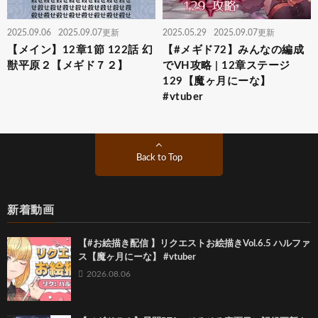
2025.09.06
2025.09.07更新
2025.05.29
2025.09.07更新
【メイン】12章1節 122話 幻
【#メギド72】みんなの編成
獣平原２【メギド７２】
でVH攻略 | 12章ステージ
129【魔ヶ月にーな】
#vtuber
Back to Top
新着動画
【#お絵描き配信 】リクエストお絵描きVol.6.5 ハルファ
ス【魔ヶ月にーな】 #vtuber
2026.08.06