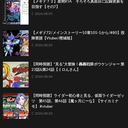
【メギド７２】星間RTA そろそろ真面目に記録更新を
目指す【その7】
2026.08.05
【メギド72/メインストーリー10章105-1から/#80】投
降要請【Vtuber/樫城槌】
2026.08.05
【同時視聴】“見る”大冒険！轟轟戦隊ボウケンジャー 第
23話&第24話【ミロんさん】
2026.08.04
【同時視聴】ライダー初心者と見る、仮面ライダーゼッ
ツ 第45話、第46話【魔ヶ月にーな】【サイカミナ
モ】 #vtuber
2026.08.03