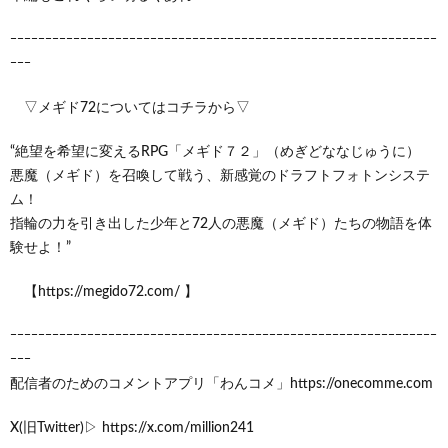
ｰｰｰｰｰｰｰｰｰｰｰｰｰｰｰｰｰｰｰｰｰｰｰｰｰｰｰｰｰｰｰｰｰｰｰｰｰｰｰｰｰｰｰｰｰｰｰｰｰｰｰｰｰｰｰｰｰｰｰｰｰ
ｰｰｰ
▽メギド72についてはコチラから▽
“絶望を希望に変えるRPG「メギド７２」（めぎどななじゅうに）
悪魔（メギド）を召喚して戦う、新感覚のドラフトフォトンシステ
ム！
指輪の力を引き出した少年と72人の悪魔（メギド）たちの物語を体
験せよ！”
【https://megido72.com/ 】
ｰｰｰｰｰｰｰｰｰｰｰｰｰｰｰｰｰｰｰｰｰｰｰｰｰｰｰｰｰｰｰｰｰｰｰｰｰｰｰｰｰｰｰｰｰｰｰｰｰｰｰｰｰｰｰｰｰｰｰｰｰ
ｰｰｰ
配信者のためのコメントアプリ「わんコメ」https://onecomme.com
X(旧Twitter)▷ https://x.com/million241