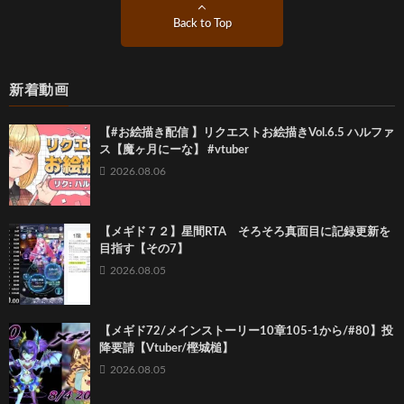
Back to Top
新着動画
【#お絵描き配信 】リクエストお絵描きVol.6.5 ハルファ
ス【魔ヶ月にーな】 #vtuber
2026.08.06
【メギド７２】星間RTA そろそろ真面目に記録更新を
目指す【その7】
2026.08.05
【メギド72/メインストーリー10章105-1から/#80】投
降要請【Vtuber/樫城槌】
2026.08.05