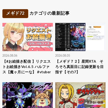
メギド72
カテゴリの最新記事
2026.08.06
2026.08.05
【#お絵描き配信 】リクエス
【メギド７２】星間RTA そ
トお絵描きVol.6.5 ハルファ
ろそろ真面目に記録更新を目
ス【魔ヶ月にーな】 #vtuber
指す【その7】