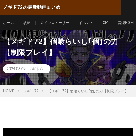
メギド72の最新動画まとめ
ホーム
攻略
メインストーリー
イベント
CM
音楽BGM
【メギド72】個喰らいし｢個｣の力
【制限プレイ】
2024.08.09
メギド72
HOME
メギド72
【メギド72】個喰らいし｢個｣の力【制限プレイ】