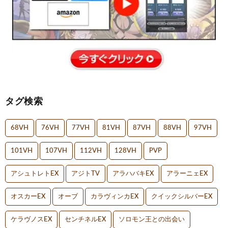
タグ検索
68VH
76VH
77VH
81VH
87VH
88VH
97VH
101VH
107VH
112VH
128VH
PVP
アシュトレトEX
アジトTV
アラハバキEX
アラーニェEX
オスカーEX
オーブ
カラヴィンカEX
クイックシルバーEX
ケラヴノスEX
センチネルEX
ソロモン王との出会い