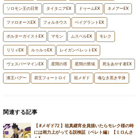
ソロモン王の日常
タイタニアEX
ドゥームEX
ネメアーEX
ファロオースEX
フォルネウス
ベイグラントEX
ポルターガイストEX
マモン
ムスペルEX
モレク
リリィEX
ルゥルゥEX
レイガンベレットEX
ヴェスパーマインEX
星間の塔
星間の禁域
死をあやす者EX
漆王バグー
砦王フォートロイ
祖メギド
魂なき黒き半身
関連する記事
【 #メギド72 】祖真継宵全員描いたらモレク様の時
には画力上がってる説検証（ベレト編）【ミロんさ