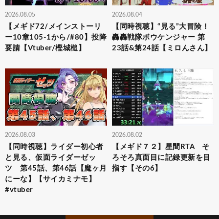
2026.08.05
2026.08.04
【メギド72/メインストーリ
【同時視聴】“見る”大冒険！
ー10章105-1から/#80】投降
轟轟戦隊ボウケンジャー 第
要請【Vtuber/樫城槌】
23話&第24話【ミロんさん】
2026.08.03
2026.08.02
【同時視聴】ライダー初心者
【メギド７２】星間RTA そ
と見る、仮面ライダーゼッ
ろそろ真面目に記録更新を目
ツ 第45話、第46話【魔ヶ月
指す【その6】
にーな】【サイカミナモ】
#vtuber