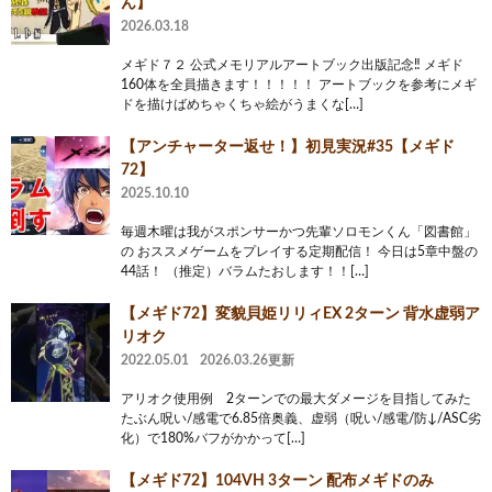
ん】
2026.03.18
メギド７２ 公式メモリアルアートブック出版記念‼️ メギド
160体を全員描きます！！！！！ アートブックを参考にメギ
ドを描けばめちゃくちゃ絵がうまくな[…]
【アンチャーター返せ！】初見実況#35【メギド
72】
2025.10.10
毎週木曜は我がスポンサーかつ先輩ソロモンくん「図書館」
の おススメゲームをプレイする定期配信！ 今日は5章中盤の
44話！ （推定）バラムたおします！！[…]
【メギド72】変貌貝姫リリィEX 2ターン 背水虚弱ア
リオク
2022.05.01
2026.03.26更新
アリオク使用例 2ターンでの最大ダメージを目指してみた
たぶん呪い/感電で6.85倍奥義、虚弱（呪い/感電/防↓/ASC劣
化）で180%バフがかかって[…]
【メギド72】104VH 3ターン 配布メギドのみ