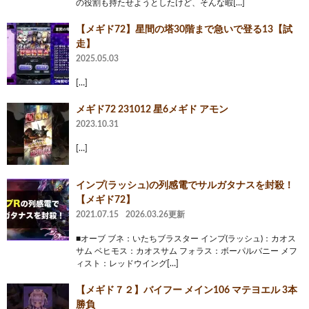
の役割も持たせようとしたけど、そんな暇[…]
【メギド72】星間の塔30階まで急いで登る13【試
走】
2025.05.03
[…]
メギド72 231012 星6メギド アモン
2023.10.31
[…]
インプ(ラッシュ)の列感電でサルガタナスを封殺！
【メギド72】
2021.07.15
2026.03.26更新
■オーブ ブネ：いたちブラスター インプ(ラッシュ)：カオス
サム ベヒモス：カオスサム フォラス：ボーパルバニー メフ
ィスト：レッドウイング[…]
【メギド７２】バイフー メイン106 マテヨエル 3本
勝負