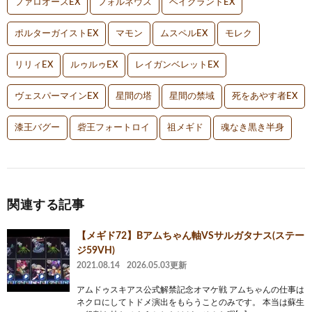
ファロオースEX
フォルネウス
ベイグラントEX
ポルターガイストEX
マモン
ムスペルEX
モレク
リリィEX
ルゥルゥEX
レイガンベレットEX
ヴェスパーマインEX
星間の塔
星間の禁域
死をあやす者EX
漆王バグー
砦王フォートロイ
祖メギド
魂なき黒き半身
関連する記事
【メギド72】Bアムちゃん軸VSサルガタナス(ステー
ジ59VH)
2021.08.14
2026.05.03更新
アムドゥスキアス公式解禁記念オマケ戦 アムちゃんの仕事は
ネクロにしてトドメ演出をもらうことのみです。 本当は蘇生