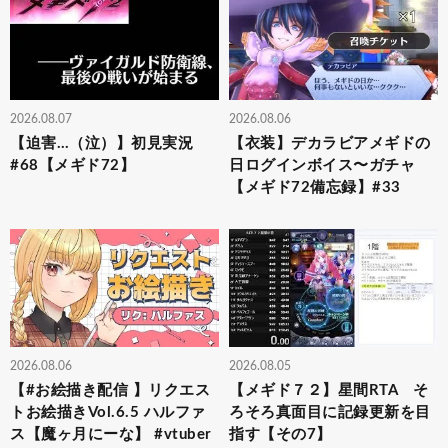
2026.08.07
2026.08.06
【迫害…（泣）】初見実況
【衣装】デカラビアメギドの
#68【メギド72】
日ログインボイス〜ガチャ
【メギド72備忘録】#33
2026.08.06
2026.08.05
【#お絵描き配信 】リクエス
【メギド７２】星間RTA そ
トお絵描きVol.6.5 ハルファ
ろそろ真面目に記録更新を目
ス【魔ヶ月にーな】 #vtuber
指す【その7】