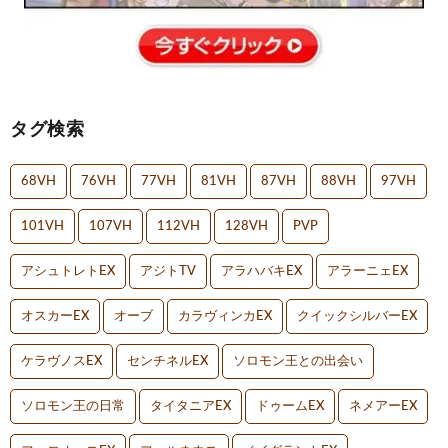
タグ検索
68VH
76VH
77VH
81VH
87VH
88VH
97VH
101VH
107VH
112VH
128VH
PVP
アシュトレトEX
アジトTV
アラハバキEX
アラーニェEX
オスカーEX
オーブ
カラヴィンカEX
クイックシルバーEX
ケラヴノスEX
センチネルEX
ソロモン王との出会い
ソロモン王の日常
タイタニアEX
ドゥームEX
ネメアーEX