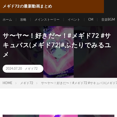
メギド72の最新動画まとめ
ホーム
攻略
メインストーリー
イベント
CM
音楽BGM
サ〜ヤ〜！好きだ〜！#メギド72 #サ
キュバス(メギド72)#ふたりでみるユ
メ
2024.07.20
メギド72
HOME
メギド72
サ〜ヤ〜！好きだ〜！#メギド72 #サキュバス(メギド