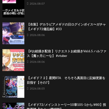
2026.08.07
【衣装】デカラビアメギドの日ログインボイス〜ガチャ
【メギド72備忘録】#33
2026.08.06
【#お絵描き配信 】リクエストお絵描きVol.6.5 ハルファ
ス【魔ヶ月にーな】 #vtuber
2026.08.06
【メギド７２】星間RTA そろそろ真面目に記録更新を
目指す【その7】
2026.08.05
【メギド72/メインストーリー10章105-1から/#80】投