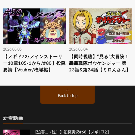
2026.08.05
2026.08.04
【メギド72/メインストーリ
【同時視聴】“見る”大冒険！
ー10章105-1から/#80】投降
轟轟戦隊ボウケンジャー 第
要請【Vtuber/樫城槌】
23話&第24話【ミロんさん】
Back to Top
新着動画
【迫害…（泣）】初見実況#68【メギド72】