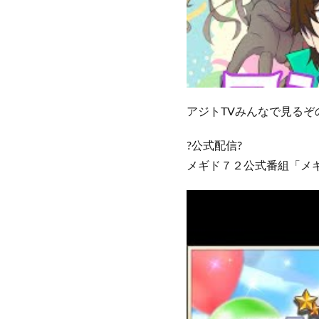
アジトTVみんなで見るぞ
?公式配信?
メギド７２公式番組「メギ