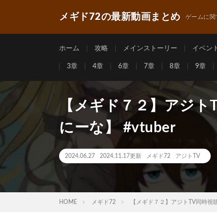
メギド72の最新動画まとめ
ゲームに関
ホーム
攻略
メインストーリー
イベン
3章
4章
6章
7章
8章
9章
【メギド７２】アジトTV
にーな】 #vtuber
2024.06.27
2024.11.17更新
メギド72
アジトTV
HOME
メギド72
【メギド７２】アジトTV同時視聴 R