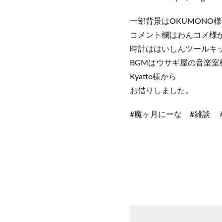
一部背景はOKUMONO様、A
コメント欄はわんコメ様
時計ははいしんツールキ
BGMはウサギ屋の音楽室
Kyatto様から
お借りしました。
#魔ヶ月にーな #雑談 ＃メ