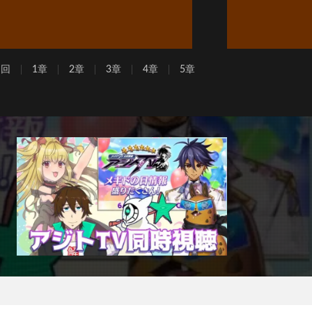
周回
1章
2章
3章
4章
5章