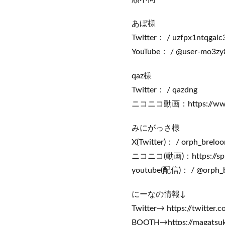
あぼ様
Twitter： / uzfpx1ntqgalc
YouTube： / @user-mo3z
qaz様
Twitter： / qazdng
ニコニコ動画：https://www.n
みにがっさ様
X(Twitter)： / orph_brelo
ニコニコ(動画)：https://sp.n
youtube(配信)： / @orph_
にーなの情報↓
Twitter→ https://twitter
BOOTH→https://magatsuk