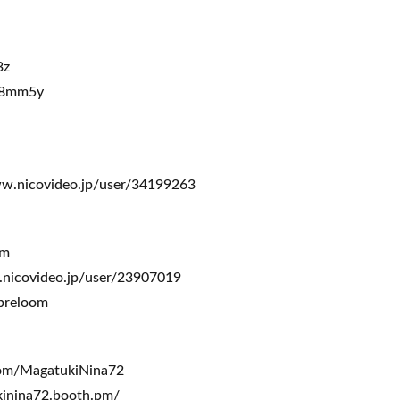
3z
y8mm5y
icovideo.jp/user/34199263
om
icovideo.jp/user/23907019
breloom
.com/MagatukiNina72
inina72.booth.pm/