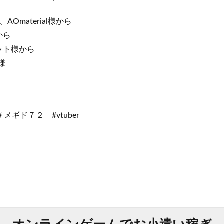
Omaterial様から
から
ット様から
様
ギド７２ #vtuber