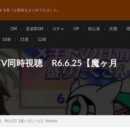
する色々な動画をまとめてみました。
ト
CM
音楽BGM
ガチャ
OP
初心者
共襲
10章
11章
12章
同時視聴 R6.6.25【魔ヶ月
6.6.25【魔ヶ月にーな】 #vtuber