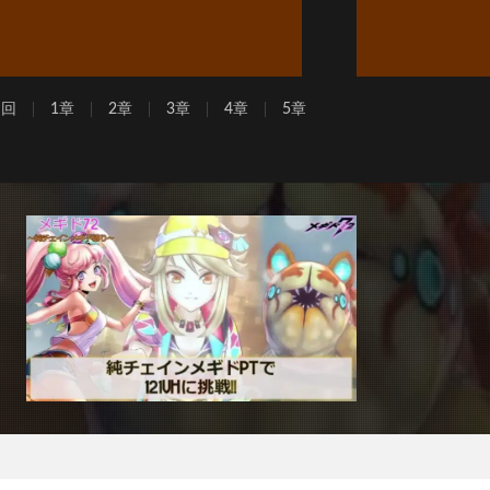
周回
1章
2章
3章
4章
5章