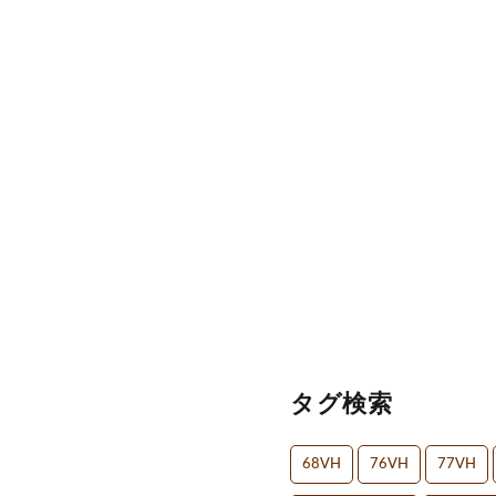
タグ検索
68VH
76VH
77VH