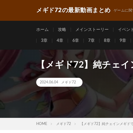
メギド72の最新動画まとめ
ゲームに関
ホーム
攻略
メインストーリー
イベン
3章
4章
6章
7章
8章
9章
【メギド72】純チェイ
2024.06.04
メギド72
HOME
メギド72
【メギド72】純チェインメギドで