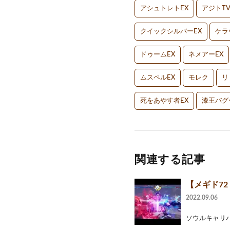
アシュトレトEX
アジトT
クイックシルバーEX
ケラ
ドゥームEX
ネメアーEX
ムスペルEX
モレク
リ
死をあやす者EX
漆王バグ
関連する記事
【メギド7
2022.09.06
ソウルキャリバ