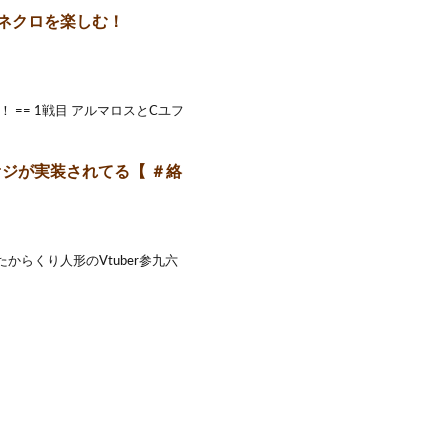
ネクロを楽しむ！
== 1戦目 アルマロスとCユフ
オジが実装されてる【 ＃絡
らくり人形のVtuber参九六