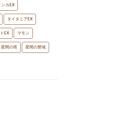
ンカEX
タイタニアEX
トEX
マモン
星間の塔
星間の禁域