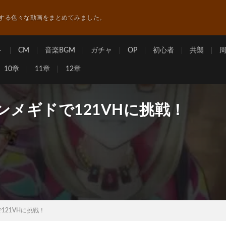
する色々な動画をまとめてみました。
ト
CM
音楽BGM
ガチャ
OP
初心者
共襲
10章
11章
12章
ンメギドで121VHに挑戦！
121VHに挑戦！