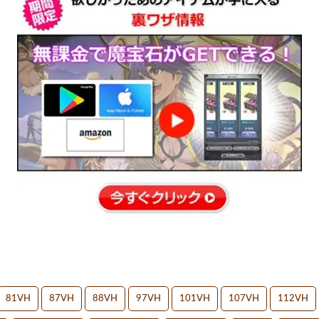
81VH
87VH
88VH
97VH
101VH
107VH
112VH