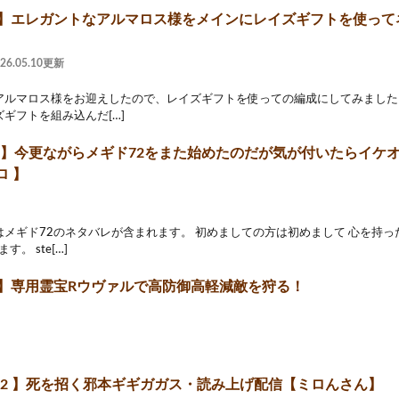
2】エレガントなアルマロス様をメインにレイズギフトを使って
）
026.05.10更新
ルマロス様をお迎えしたので、レイズギフトを使っての編成にしてみました！ 
ギフトを組み込んだ[…]
72】今更ながらメギド72をまた始めたのだが気が付いたらイケ
ロ 】
メギド72のネタバレが含まれます。 初めましての方は初めまして 心を持ったか
す。 ste[…]
2】専用霊宝Rウヴァルで高防御高軽減敵を狩る！
ド72 】死を招く邪本ギギガガス・読み上げ配信【ミロんさん】