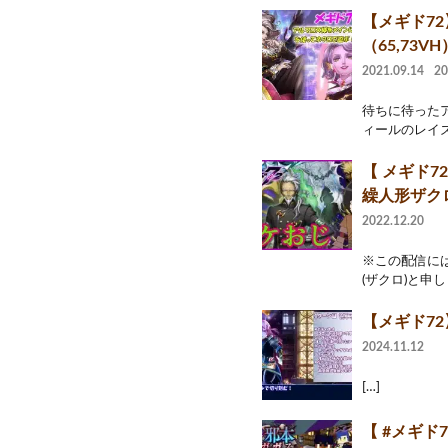
【メギド7
（65,73VH
2021.09.14
2
待ちに待ったア
ィールのレイズ
【 メギド
繰人形ザク
2022.12.20
※この配信には
(ザクロ)と申しま
【メギド7
2024.11.12
[…]
【 #メギ