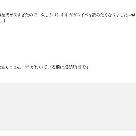
意光が良すぎたので、久しぶりにギギガガスイベを読みたくなりました…😭😭😭(な
[…]
※
が付いている欄は必須項目です
はありません。