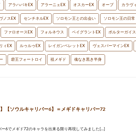
V
アラハバキEX
アラーニェEX
オスカーEX
オーブ
カラヴィ
ヴノスEX
センチネルEX
ソロモン王との出会い
ソロモン王の日常
ファロオースEX
フォルネウス
ベイグラントEX
ポルターガイス
リィEX
ルゥルゥEX
レイガンベレットEX
ヴェスパーマインEX
ー
砦王フォートロイ
祖メギド
魂なき黒き半身
2 】【ソウルキャリバー6】＝メギドキャリバー72
ー6でメギド72のキャラを出来る限り再現してみました[…]