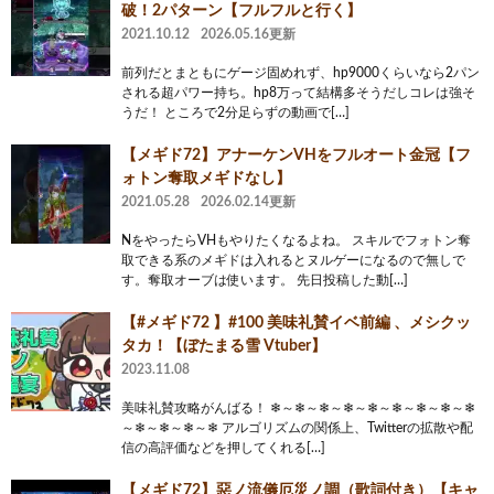
破！2パターン【フルフルと行く】
2021.10.12
2026.05.16更新
前列だとまともにゲージ固めれず、hp9000くらいなら2パン
される超パワー持ち。hp8万って結構多そうだしコレは強そ
うだ！ ところで2分足らずの動画で[…]
【メギド72】アナーケンVHをフルオート金冠【フ
ォトン奪取メギドなし】
2021.05.28
2026.02.14更新
NをやったらVHもやりたくなるよね。 スキルでフォトン奪
取できる系のメギドは入れるとヌルゲーになるので無しで
す。奪取オーブは使います。 先日投稿した動[…]
【#メギド72 】#100 美味礼賛イベ前編 、メシクッ
タカ！【ぼたまる雪 Vtuber】
2023.11.08
美味礼賛攻略がんばる！ ❄～❄～❄～❄～❄～❄～❄～❄～❄
～❄～❄～❄～❄ アルゴリズムの関係上、Twitterの拡散や配
信の高評価などを押してくれる[…]
【メギド72】惡ノ流儀厄災ノ調（歌詞付き）【キャ