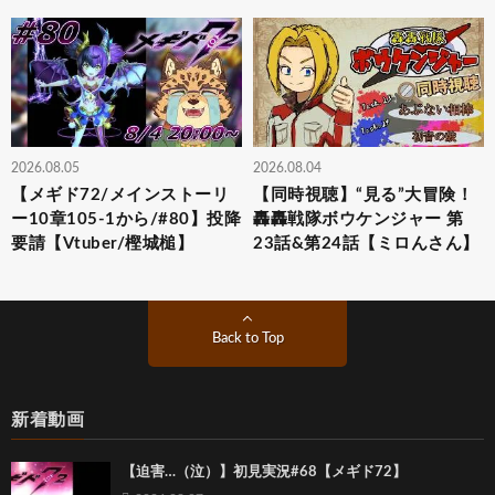
2026.08.05
2026.08.04
【メギド72/メインストーリ
【同時視聴】“見る”大冒険！
ー10章105-1から/#80】投降
轟轟戦隊ボウケンジャー 第
要請【Vtuber/樫城槌】
23話&第24話【ミロんさん】
Back to Top
新着動画
【迫害…（泣）】初見実況#68【メギド72】