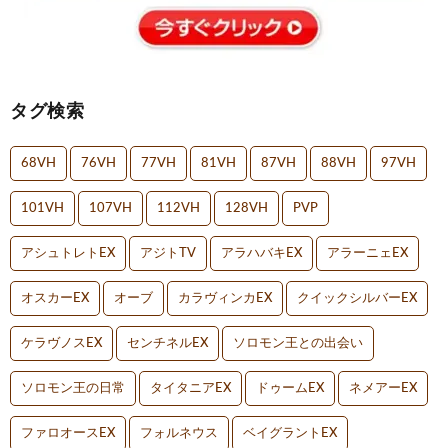
タグ検索
68VH
76VH
77VH
81VH
87VH
88VH
97VH
101VH
107VH
112VH
128VH
PVP
アシュトレトEX
アジトTV
アラハバキEX
アラーニェEX
オスカーEX
オーブ
カラヴィンカEX
クイックシルバーEX
ケラヴノスEX
センチネルEX
ソロモン王との出会い
ソロモン王の日常
タイタニアEX
ドゥームEX
ネメアーEX
ファロオースEX
フォルネウス
ベイグラントEX