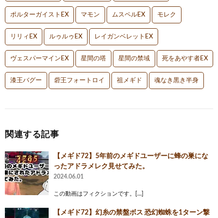
ポルターガイストEX
マモン
ムスペルEX
モレク
リリィEX
ルゥルゥEX
レイガンベレットEX
ヴェスパーマインEX
星間の塔
星間の禁域
死をあやす者EX
漆王バグー
砦王フォートロイ
祖メギド
魂なき黒き半身
関連する記事
‪【メギド72】‬5年前のメギドユーザーに蜂の巣にな
ったアドラメレク見せてみた。
2024.06.01
この動画はフィクションです。[…]
【メギド72】幻糸の禁盤ボス 恐幻蜘蛛を1ターン撃