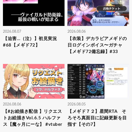
2026.08.07
2026.08.06
【迫害…（泣）】初見実況
【衣装】デカラビアメギドの
#68【メギド72】
日ログインボイス〜ガチャ
【メギド72備忘録】#33
2026.08.06
2026.08.05
【#お絵描き配信 】リクエス
【メギド７２】星間RTA そ
トお絵描きVol.6.5 ハルファ
ろそろ真面目に記録更新を目
ス【魔ヶ月にーな】 #vtuber
指す【その7】