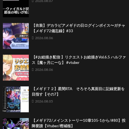
2026.08.07
【衣装】デカラビアメギドの日ログインボイス〜ガチャ
【メギド72備忘録】#33
2026.08.06
【#お絵描き配信 】リクエストお絵描きVol.6.5 ハルファ
ス【魔ヶ月にーな】 #vtuber
2026.08.06
【メギド７２】星間RTA そろそろ真面目に記録更新を
目指す【その7】
2026.08.05
【メギド72/メインストーリー10章105-1から/#80】投
降要請【Vtuber/樫城槌】