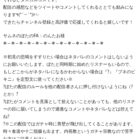
配信の感想などをツイートやコメントしてくれるととても励みにな
ります٩(*´︶`*)۶✨
できたらチャンネル登録と高評価で応援してくれると嬉しいです！
サムネのぼたのFA：のんたお様
❄～❄～❄～❄～❄～❄～❄～❄～❄～❄～❄～❄～❄
※初見の悲鳴をすすりたい場合はネタバレのコメントはしないよう
にお願いいたします。ぼたと同時期に始めたリスナーもいるので、
もしどこからがネタバレになるかわからない場合は『?』『ブネのビ
キニ』を定型文に使ってください※
?ぼたの配信のルールを他の配信者さんに押し付けないようにね（?
とか）?
?ぼたがコメントを見落として拾えないことがあっても、他のリスナ
ーの目に届いてしまうので過激なコメントやネタバレなどは控えて
ね?
?※この配信ではガチャ時に胃壁が飛び出してくることがあります。
時々食道や十二指腸も出ます。内視教というガチャ宗教なので苦手
な方はご注意ください。