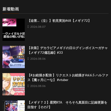
新着動画
【迫害…（泣）】初見実況#68【メギド72】
2026.08.07
【衣装】デカラビアメギドの日ログインボイス〜ガチャ
【メギド72備忘録】#33
2026.08.06
【#お絵描き配信 】リクエストお絵描きVol.6.5 ハルファ
ス【魔ヶ月にーな】 #vtuber
2026.08.06
【メギド７２】星間RTA そろそろ真面目に記録更新を
目指す【その7】