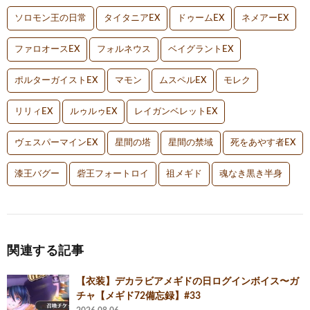
ソロモン王の日常
タイタニアEX
ドゥームEX
ネメアーEX
ファロオースEX
フォルネウス
ベイグラントEX
ポルターガイストEX
マモン
ムスペルEX
モレク
リリィEX
ルゥルゥEX
レイガンベレットEX
ヴェスパーマインEX
星間の塔
星間の禁域
死をあやす者EX
漆王バグー
砦王フォートロイ
祖メギド
魂なき黒き半身
関連する記事
【衣装】デカラビアメギドの日ログインボイス〜ガ
チャ【メギド72備忘録】#33