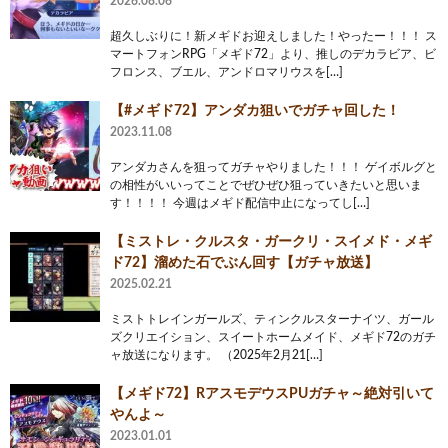
2026.08.06
超久しぶりに！新メギドお迎えしました！やったー！！！ ス
マートフォンRPG「メギド72」より、推しのデカラビア、ビ
フロンス、ブエル、アンドロマリウスを[…]
【#メギド72】アンダカ狙いでガチャ回した！
2023.11.08
アンダカさんを狙ってガチャやりました！！！ ゲイボルグと
の相性がいいってことでぜひぜひ狙っていきたいと思いま
す！！！！ 今週はメギド配信中止になってし[…]
【ミストレ・クルスタ・ガークリ・スイメド・メギ
ド72】溜めた石でぶん回す【ガチャ放送】
2025.02.21
ミストトレインガールズ、ティンクルスターナイツ、ガール
ズクリエイション、スイートホームメイド、メギド72のガチ
ャ放送になります。 （2025年2月21[…]
【メギド72】RアスモデウスPUガチャ～絶対引いて
やんよ～
2023.01.01