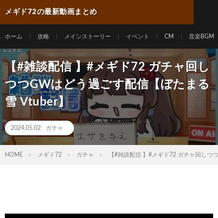
メギド72の最新動画まとめ
ホーム
攻略
メインストーリー
イベント
CM
音楽BGM
【#雑談配信 】#メギド72 ガチャ回し
つつGWはどう過ごす配信【ぼたまる
雪 Vtuber】
2024.05.02
ガチャ
HOME
メギド72
ガチャ
【#雑談配信 】#メギド72 ガチャ回しつつ