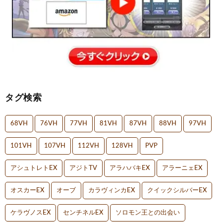
タグ検索
68VH
76VH
77VH
81VH
87VH
88VH
97VH
101VH
107VH
112VH
128VH
PVP
アシュトレトEX
アジトTV
アラハバキEX
アラーニェEX
オスカーEX
オーブ
カラヴィンカEX
クイックシルバーEX
ケラヴノスEX
センチネルEX
ソロモン王との出会い