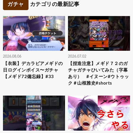
ガチャ
カテゴリの最新記事
2026.08.06
2026.07.02
【衣装】デカラビアメギドの
【捏造注意】メギド７２のガ
日ログインボイス〜ガチャ
チャガチャひいてみた（字幕
【メギド72備忘録】#33
あり） #イヌーン#ウトゥッ
ク＃山根雅史#shorts