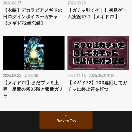
2026.06.27
2026.03.18
【衣装】デカラビアメギドの
【ガチャ引くぞ！】初見ゲー
日ログインボイス〜ガチャ
ム実況#7.2【メギド72】
【メギド72備忘録】
2026.02.23
星間の塔
2025.11.16
2026.05.31更新
【メギド72】まだプレミ上
【メギド72】200連回してガ
等 星間の塔35階と報酬ガチ
チャに終止符を打つ
ャ
Back to Top