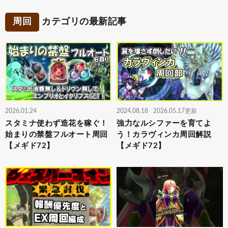
周回
カテゴリの最新記事
2026.01.24
2024.08.18
2026.05.17更新
スタミナ使わず造花を稼ぐ！
強力なルシファーを育てよ
始まりの禁盤フルオート周回
う！カラヴィンカ周回解説
【メギド72】
【メギド72】