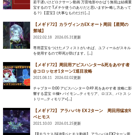
若干遅いけどロクサーン動画 万雷地形やかばう無視は結構重
宝するので T〆チケ使うのありだと思います(←略し方あって
る？) 【霊宝】(大事なものだけ) […]
【メギド72】カラヴィンカEX オート周回【星間の
禁域】
2022.02.18
2026.05.31更新
専用霊宝をつけたメフィストがいれば、ユフィールがスキル
を使用するので即死が防げます。[…]
【メギド72】周回用アビスハンター&死をあやす者
@コロッセオ1ターン1巡目攻略
2021.08.11
2026.02.02更新
チャプター 0:00 アビスハンター 0:49 死をあやす者 攻略に影
響する霊宝 ※欄+ パイモン…ティモリア、ロゴス、パトス シ
トリー…ティモリア×[…]
【メギド72】 アラハバキ EX 2ターン 周回用猛攻R
ベヒモス
2021.10.03
2026.01.25更新
【Rモラクス/猛攻Rベヒモス動画】 アラハバキEX2ターン周