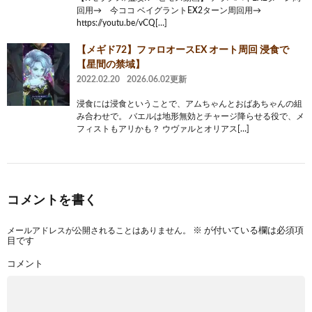
回用→ 今ココ ベイグラントEX2ターン周回用→
https://youtu.be/vCQ[…]
【メギド72】ファロオースEX オート周回 浸食で
【星間の禁域】
2022.02.20
2026.06.02更新
浸食には浸食ということで、アムちゃんとおばあちゃんの組
み合わせで。 バエルは地形無効とチャージ降らせる役で、メ
フィストもアリかも？ ウヴァルとオリアス[…]
コメントを書く
メールアドレスが公開されることはありません。
※
が付いている欄は必須項
目です
コメント