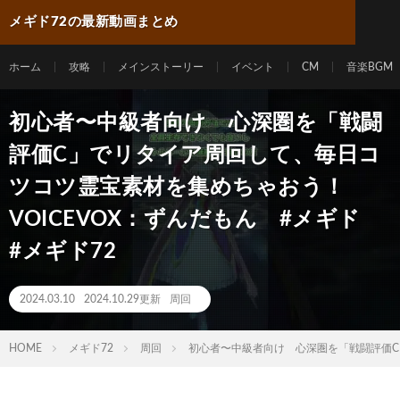
メギド72の最新動画まとめ
ホーム
攻略
メインストーリー
イベント
CM
音楽BGM
初心者〜中級者向け 心深圏を「戦闘
評価C」でリタイア周回して、毎日コ
ツコツ霊宝素材を集めちゃおう！
VOICEVOX：ずんだもん #メギド
#メギド72
2024.03.10
2024.10.29更新
周回
HOME
メギド72
周回
初心者〜中級者向け 心深圏を「戦闘評価C」