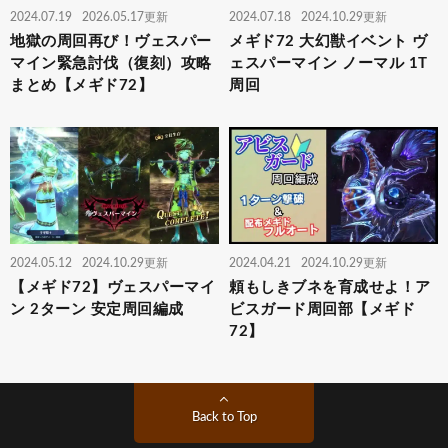
2024.07.19
2026.05.17更新
2024.07.18
2024.10.29更新
地獄の周回再び！ヴェスパー
メギド72 大幻獣イベント ヴ
マイン緊急討伐（復刻）攻略
ェスパーマイン ノーマル 1T
まとめ【メギド72】
周回
2024.05.12
2024.10.29更新
2024.04.21
2024.10.29更新
【メギド72】ヴェスパーマイ
頼もしきブネを育成せよ！ア
ン 2ターン 安定周回編成
ビスガード周回部【メギド
72】
Back to Top