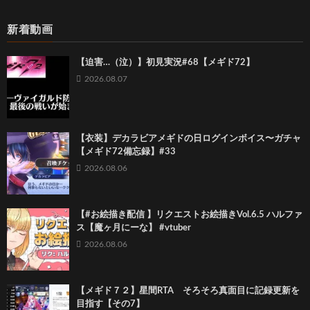
新着動画
【迫害…（泣）】初見実況#68【メギド72】
2026.08.07
【衣装】デカラビアメギドの日ログインボイス〜ガチャ
【メギド72備忘録】#33
2026.08.06
【#お絵描き配信 】リクエストお絵描きVol.6.5 ハルファ
ス【魔ヶ月にーな】 #vtuber
2026.08.06
【メギド７２】星間RTA そろそろ真面目に記録更新を
目指す【その7】