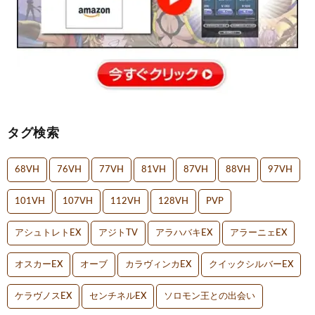
タグ検索
68VH
76VH
77VH
81VH
87VH
88VH
97VH
101VH
107VH
112VH
128VH
PVP
アシュトレトEX
アジトTV
アラハバキEX
アラーニェEX
オスカーEX
オーブ
カラヴィンカEX
クイックシルバーEX
ケラヴノスEX
センチネルEX
ソロモン王との出会い