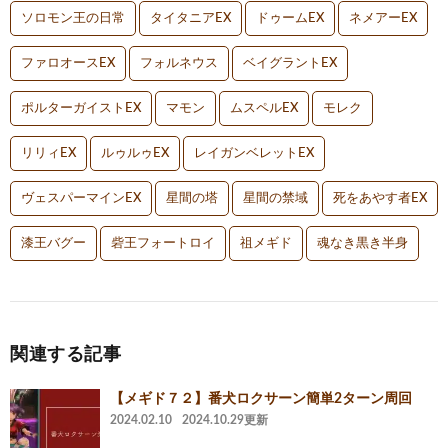
ソロモン王の日常
タイタニアEX
ドゥームEX
ネメアーEX
ファロオースEX
フォルネウス
ベイグラントEX
ポルターガイストEX
マモン
ムスペルEX
モレク
リリィEX
ルゥルゥEX
レイガンベレットEX
ヴェスパーマインEX
星間の塔
星間の禁域
死をあやす者EX
漆王バグー
砦王フォートロイ
祖メギド
魂なき黒き半身
関連する記事
【メギド７２】番犬ロクサーン簡単2ターン周回
2024.02.10
2024.10.29更新