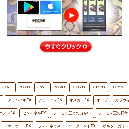
81VH
87VH
88VH
97VH
101VH
107VH
112VH
V
アラハバキEX
アラーニェEX
オスカーEX
オーブ
カラヴィ
ヴノスEX
センチネルEX
ソロモン王との出会い
ソロモン王の日常
ファロオースEX
フォルネウス
ベイグラントEX
ポルターガイス