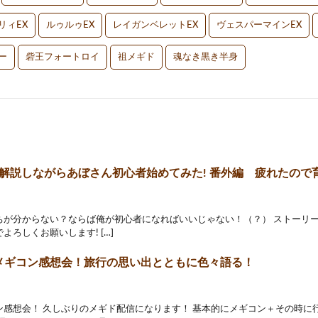
リィEX
ルゥルゥEX
レイガンベレットEX
ヴェスパーマインEX
ー
砦王フォートロイ
祖メギド
魂なき黒き半身
 ] 解説しながらあぼさん初心者始めてみた! 番外編 疲れたの
ちが分からない？ならば俺が初心者になればいいじゃない！（？） ストーリ
よろしくお願いします! […]
2]メギコン感想会！旅行の思い出とともに色々語る！
ン感想会！ 久しぶりのメギド配信になります！ 基本的にメギコン＋その時に