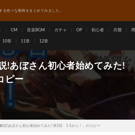
する色々な動画をまとめてみました。
ト
CM
音楽BGM
ガチャ
OP
初心者
共襲
10章
11章
12章
ド解説!あぼさん初心者始めてみた!
コピー
ギド解説!あぼさん初心者始めてみた! 第1回 1-1から！」のコピー