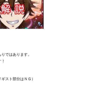
もりではあります。
す！
メギスト部分はＮＧ）