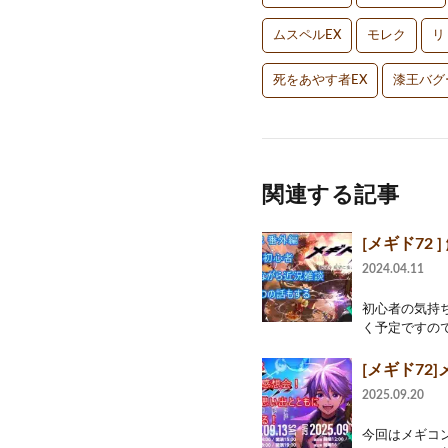
ムスペルEX
モレク
リ
死をあやす者EX
漆王バグ
関連する記事
[メギド72
2024.04.11
初心者の気持
く予定ですので
[メギド7
2025.09.20
今回はメギコ