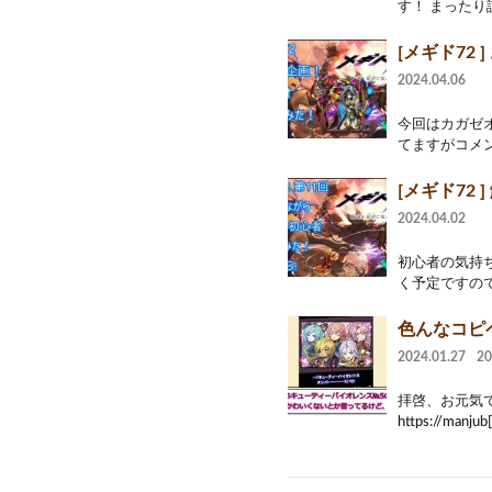
す！ まったり
[メギド72
2024.04.06
今回はカガゼ
てますがコメン
[メギド72
2024.04.02
初心者の気持
く予定ですので
色んなコピ
2024.01.27
2
拝啓、お元気でし
https://manjub