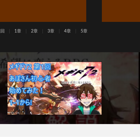
周回
1章
2章
3章
4章
5章