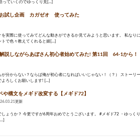
語っていくのでゆっくり見[…]
 ] お試し企画 カガゼオ 使ってみた
オを実際に使ってみてどんな動きができるか見てみようと思います。 私なり
トで色々教えてくれると嬉[…]
 ] 解説しながらあぼさん初心者始めてみた! 第11回 64-1から！
ちが分からない？ならば俺が初心者になればいいじゃない！（？） ストーリ
よろしくお願いします! […]
ペや構文をメギド改変する【メギド72】
026.03.21更新
ょうか？ 今更ですが6周年おめでとうございます。 #メギド72 ・ゆっくりMovie
[…]