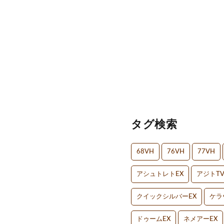
タグ検索
68VH
76VH
77VH
アシュトレトEX
アジトT
クイックシルバーEX
ケラ
ドゥームEX
ネメアーEX