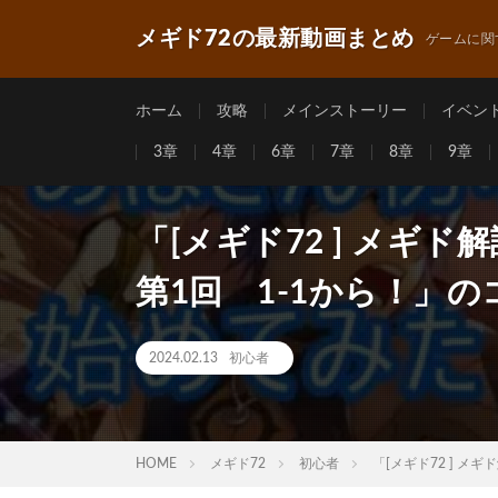
メギド72の最新動画まとめ
ゲームに関
ホーム
攻略
メインストーリー
イベン
3章
4章
6章
7章
8章
9章
「[メギド72 ] メギ
第1回 1-1から！」の
2024.02.13
初心者
HOME
メギド72
初心者
「[メギド72 ] メ