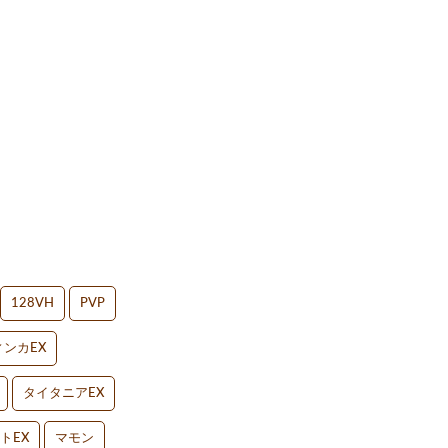
128VH
PVP
ンカEX
タイタニアEX
トEX
マモン