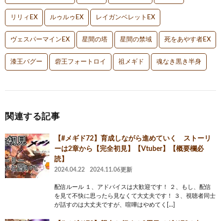
リリィEX
ルゥルゥEX
レイガンベレットEX
ヴェスパーマインEX
星間の塔
星間の禁域
死をあやす者EX
漆王バグー
砦王フォートロイ
祖メギド
魂なき黒き半身
関連する記事
【#メギド72】育成しながら進めていく ストーリ
ーは2章から【完全初見】【Vtuber】【概要欄必
読】
2024.04.22
2024.11.06更新
配信ルール １、アドバイスは大歓迎です！ ２、もし、配信
を見て不快に思ったら見なくて大丈夫です！ ３、視聴者同士
が話すのは大丈夫ですが、喧嘩はやめてく[…]