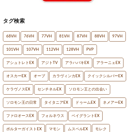
タグ検索
68VH
76VH
77VH
81VH
87VH
88VH
97VH
101VH
107VH
112VH
128VH
PVP
アシュトレトEX
アジトTV
アラハバキEX
アラーニェEX
オスカーEX
オーブ
カラヴィンカEX
クイックシルバーEX
ケラヴノスEX
センチネルEX
ソロモン王との出会い
ソロモン王の日常
タイタニアEX
ドゥームEX
ネメアーEX
ファロオースEX
フォルネウス
ベイグラントEX
ポルターガイストEX
マモン
ムスペルEX
モレク