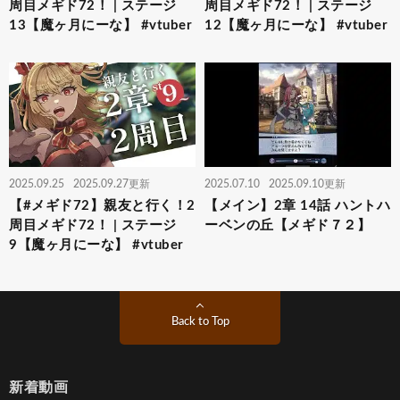
周目メギド72！ | ステージ
周目メギド72！ | ステージ
13【魔ヶ月にーな】 #vtuber
12【魔ヶ月にーな】 #vtuber
2025.09.25
2025.09.27更新
2025.07.10
2025.09.10更新
【#メギド72】親友と行く！2
【メイン】2章 14話 ハントハ
周目メギド72！ | ステージ
ーベンの丘【メギド７２】
9【魔ヶ月にーな】 #vtuber
Back to Top
新着動画