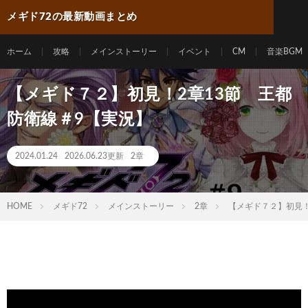
メギド72の最新動画まとめ
ホーム
攻略
メインストーリー
イベント
CM
音楽BGM
【メギド７２】初見！2章13節 王都
防衛線＃9【実況】
2024.01.24
2026.06.23更新
2章
HOME
メギド72
メインストーリー
2章
【メギド７２】初見！