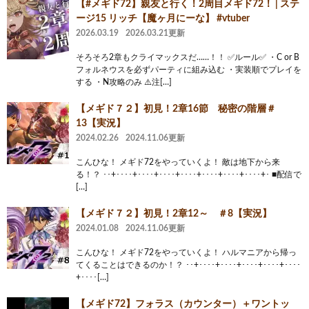
【#メギド72】親友と行く！2周目メギド72！ | ステ
ージ15 リッチ【魔ヶ月にーな】 #vtuber
2026.03.19
2026.03.21更新
そろそろ2章もクライマックスだ……！！ ✅ルール✅ ・C or B
フォルネウスを必ずパーティに組み込む ・実装順でプレイを
する ・N攻略のみ ⚠️注[…]
【メギド７２】初見！2章16節 秘密の階層＃
13【実況】
2024.02.26
2024.11.06更新
こんひな！ メギド72をやっていくよ！ 敵は地下から来
る！？ ･･+････+････+････+････+････+････+････+･ ■配信で
[…]
【メギド７２】初見！2章12～ ＃8【実況】
2024.01.08
2024.11.06更新
こんひな！ メギド72をやっていくよ！ ハルマニアから帰っ
てくることはできるのか！？ ･･+････+････+････+････+････
+････[…]
【メギド72】フォラス（カウンター）＋ワントッ