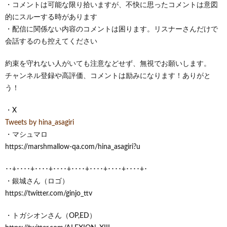
・コメントは可能な限り拾いますが、不快に思ったコメントは意図
的にスルーする時があります
・配信に関係ない内容のコメントは困ります。リスナーさんだけで
会話するのも控えてください
約束を守れない人がいても注意などせず、無視でお願いします。
チャンネル登録や高評価、コメントは励みになります！ありがと
う！
・X
Tweets by hina_asagiri
・マシュマロ
https://marshmallow-qa.com/hina_asagiri?u
･･+････+････+････+････+････+････+････+･
・銀城さん（ロゴ）
https://twitter.com/ginjo_ttv
・トガシオンさん（OP,ED）