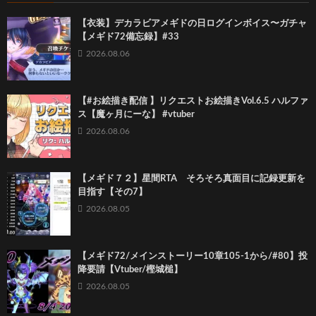
【衣装】デカラビアメギドの日ログインボイス〜ガチャ
【メギド72備忘録】#33
2026.08.06
【#お絵描き配信 】リクエストお絵描きVol.6.5 ハルファ
ス【魔ヶ月にーな】 #vtuber
2026.08.06
【メギド７２】星間RTA そろそろ真面目に記録更新を
目指す【その7】
2026.08.05
【メギド72/メインストーリー10章105-1から/#80】投
降要請【Vtuber/樫城槌】
2026.08.05