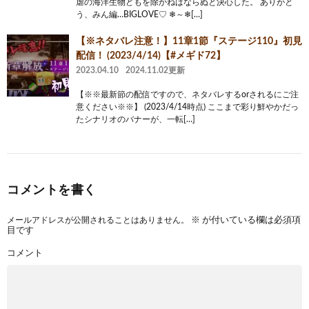
虐の海洋生物どもを除かねばならぬと決心した。 ありがと
う、みん編…BIGLOVE♡ ❄～❄[…]
【※ネタバレ注意！】11章1節『ステージ110』初見
配信！ (2023/4/14)【#メギド72】
2023.04.10
2024.11.02更新
【※※最新節の配信ですので、ネタバレするorされるにご注
意ください※※】 (2023/4/14時点) ここまで彩り鮮やかだっ
たシナリオのバナーが、一転[…]
コメントを書く
メールアドレスが公開されることはありません。
※
が付いている欄は必須項
目です
コメント