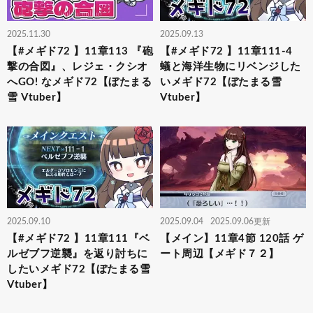
2025.11.30
2025.09.13
【#メギド72 】11章113 『砲
【#メギド72 】11章111-4
撃の合図』、レジェ・クシオ
蟻と海洋生物にリベンジした
へGO! なメギド72【ぼたまる
いメギド72【ぼたまる雪
雪 Vtuber】
Vtuber】
2025.09.10
2025.09.04
2025.09.06更新
【#メギド72 】11章111『ベ
【メイン】11章4節 120話 ゲ
ルゼブフ逆襲』を返り討ちに
ート周辺【メギド７２】
したいメギド72【ぼたまる雪
Vtuber】