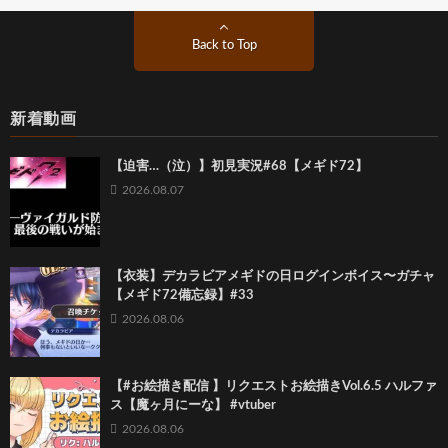
Back to Top
新着動画
【迫害…（泣）】初見実況#68【メギド72】
2026.08.07
【衣装】デカラビアメギドの日ログインボイス〜ガチャ
【メギド72備忘録】#33
2026.08.06
【#お絵描き配信 】リクエストお絵描きVol.6.5 ハルファ
ス【魔ヶ月にーな】 #vtuber
2026.08.06