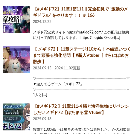
【#メギド72】11章1節111 || 完全初見で “激動のメ
ギドラル” をやります！！ ＃ 166
2024.12.22
メギド72公式サイト https://megido72.com/ この配信は規約
に則って配信しております。 https://megido72-port[…]
【 メギド72 】11章ステージ110から！本編追いつく
まで頑張る強化期間【 #新人Vtuber ┊ #らにぽめお
散歩 】
2024.09.15
2024.11.02更新
▽┈┈┈┈┈┈┈┈┈┈┈┈┈┈┈┈┈┈┈┈┈┈┈┈┈▽
▼遊んでるゲーム『メギド72』
▽┈┈┈┈┈┈┈┈┈┈┈┈┈┈┈┈┈┈┈┈┈┈┈┈┈▽
1人と[…]
【#メギド72 】11章111-4 蟻と海洋生物にリベンジ
したいメギド72【ぼたまる雪 Vtuber】
2025.09.13
攻撃力100%低下は鬼畜の所業 ぼたは激怒した。 かの邪知暴