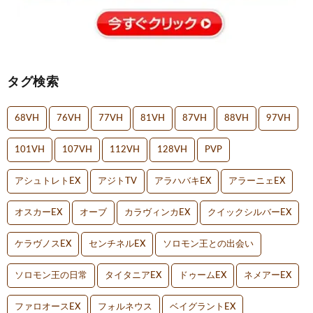
タグ検索
68VH
76VH
77VH
81VH
87VH
88VH
97VH
101VH
107VH
112VH
128VH
PVP
アシュトレトEX
アジトTV
アラハバキEX
アラーニェEX
オスカーEX
オーブ
カラヴィンカEX
クイックシルバーEX
ケラヴノスEX
センチネルEX
ソロモン王との出会い
ソロモン王の日常
タイタニアEX
ドゥームEX
ネメアーEX
ファロオースEX
フォルネウス
ベイグラントEX