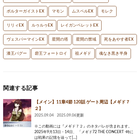
ポルターガイストEX
マモン
ムスペルEX
モレク
リリィEX
ルゥルゥEX
レイガンベレットEX
ヴェスパーマインEX
星間の塔
星間の禁域
死をあやす者EX
漆王バグー
砦王フォートロイ
祖メギド
魂なき黒き半身
関連する記事
【メイン】11章4節 120話 ゲート周辺【メギド７
２】
2025.09.04
2025.09.06更新
※この動画には『メギド７２』のネタバレが含まれます。
2025年9月13日・14日、 「メギド72 THE CONCERT -時に
は戦果の記憶を辿って[…]