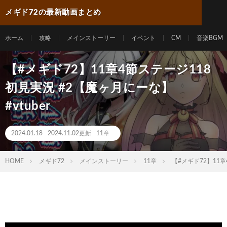
メギド72の最新動画まとめ
ホーム
攻略
メインストーリー
イベント
CM
音楽BGM
【#メギド72】11章4節ステージ118
初見実況 #2【魔ヶ月にーな】
#vtuber
2024.01.18
2024.11.02更新
11章
HOME
メギド72
メインストーリー
11章
【#メギド72】11章