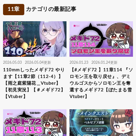
11章
カテゴリの最新記事
2026.05.03
2026.05.04更新
2026.01.23
2026.01.24更新
110mmしったメギド72 やり
【#メギド72 】11章114 『ソ
ます【11章2節（112-4）】
ロモン王を取り戻せ』、デミ
【雨之庭紫陽花＿Vtuber】
ウルゴスからソロモン王を奪
【初見実況】【＃メギド72】
還するメギド72【ぼたまる雪
【Vtuber】
Vtuber】