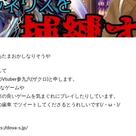
あたまおかしなりそうや
して
tuber参九六(ザクロ)と申します。
種なゲームや
来の良いゲームを気まぐれにプレイしたりしています。
歯車 でツイートしてくださるとうれしいです(/・ω・)/
/dova-s.jp/