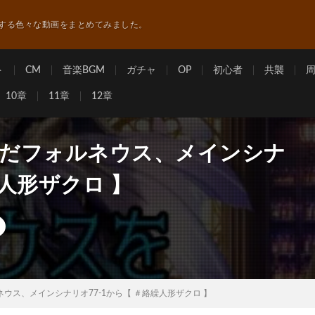
する色々な動画をまとめてみました。
ト
CM
音楽BGM
ガチャ
OP
初心者
共襲
10章
11章
12章
でだフォルネウス、メインシナ
繰人形ザクロ 】
ネウス、メインシナリオ77-1から【 ＃絡繰人形ザクロ 】