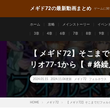
メギド72の最新動画まとめ
ゲームに関
ホーム
攻略
メインストーリー
イベン
3章
4章
6章
7章
8章
9章
【 メギド72】そこま
リオ77-1から【 ＃絡
2024.01.15
2024.11.06更新
メギド72
フォルネウス
HOME
メギド72
【 メギド72】そこまでだフォル