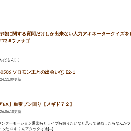
好物に関する質問だけしか出来ない人力アキネータークイズを
ド72 #ウァサゴ
ずんだもん[…]
40506 ソロモン王との出会い① E2-1
024.11.09更新
アEX】重奏ブン回り【メギド７２】
026.06.10更新
ウンターモーション通常時とライブ時録りたいなと思って録画したらなんかフ
った ロキくんアタックは通[…]