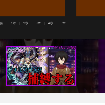
周回
1章
2章
3章
4章
5章