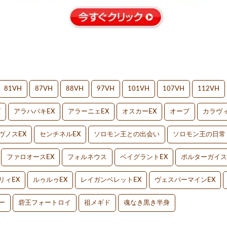
81VH
87VH
88VH
97VH
101VH
107VH
112VH
V
アラハバキEX
アラーニェEX
オスカーEX
オーブ
カラヴィ
ヴノスEX
センチネルEX
ソロモン王との出会い
ソロモン王の日常
ファロオースEX
フォルネウス
ベイグラントEX
ポルターガイス
リィEX
ルゥルゥEX
レイガンベレットEX
ヴェスパーマインEX
ー
砦王フォートロイ
祖メギド
魂なき黒き半身