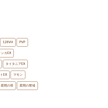
128VH
PVP
ンカEX
タイタニアEX
トEX
マモン
星間の塔
星間の禁域