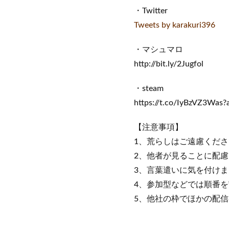
・Twitter
Tweets by karakuri396
・マシュマロ
http://bit.ly/2Jugfol
・steam
https://t.co/IyBzVZ3Was
【注意事項】
1、荒らしはご遠慮くださ
2、他者が見ることに配
3、言葉遣いに気を付け
4、参加型などでは順番
5、他社の枠でほかの配