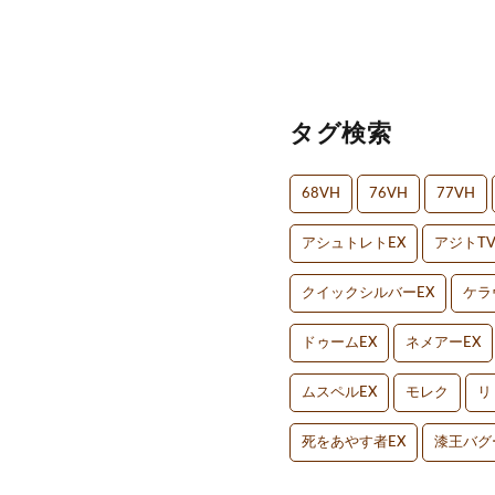
タグ検索
68VH
76VH
77VH
アシュトレトEX
アジトT
クイックシルバーEX
ケラ
ドゥームEX
ネメアーEX
ムスペルEX
モレク
リ
死をあやす者EX
漆王バグ