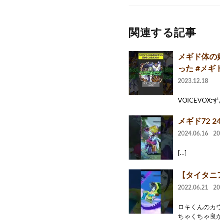
関連する記事
メギド体の
った #メギ
2023.12.18
VOICEVOX:
メギド72 2
2024.06.16
2
[…]
【タイタニ
2022.06.21
2
ロキくんのカ
ちゃくちゃ良か