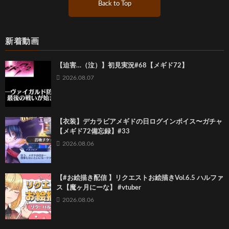
Back to Top
新着動画
【迫害…（泣）】初見実況#68【メギド72】
2026.08.07
【衣装】デカラビアメギドの日ログインボイス〜ガチャ
【メギド72備忘録】#33
2026.08.06
【#お絵描き配信 】リクエストお絵描きVol.6.5 ハルファ
ス【魔ヶ月にーな】 #vtuber
2026.08.06