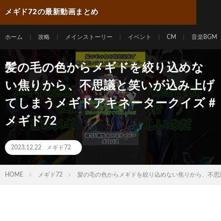
メギド72の最新動画まとめ
ホーム
攻略
メインストーリー
イベント
CM
音楽BGM
髪の毛の色からメギドを絞り込めな
い焦りから、不思議と笑いが込み上げ
てしまうメギドアキネータークイズ #
メギド72
2023.12.22
メギド72
HOME
メギド72
髪の毛の色からメギドを絞り込めない焦りから、不思議