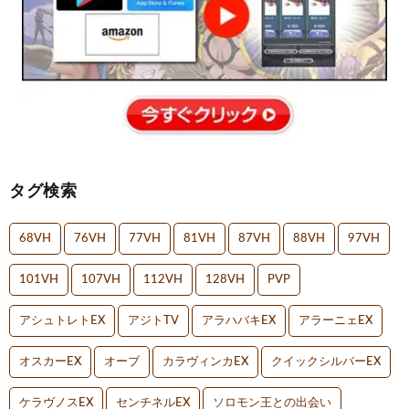
タグ検索
68VH
76VH
77VH
81VH
87VH
88VH
97VH
101VH
107VH
112VH
128VH
PVP
アシュトレトEX
アジトTV
アラハバキEX
アラーニェEX
オスカーEX
オーブ
カラヴィンカEX
クイックシルバーEX
ケラヴノスEX
センチネルEX
ソロモン王との出会い