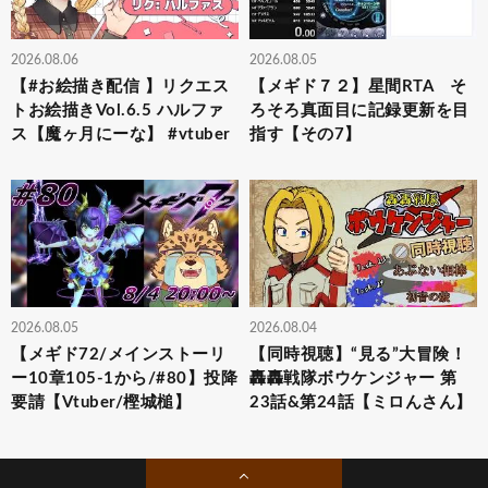
2026.08.06
2026.08.05
【#お絵描き配信 】リクエス
【メギド７２】星間RTA そ
トお絵描きVol.6.5 ハルファ
ろそろ真面目に記録更新を目
ス【魔ヶ月にーな】 #vtuber
指す【その7】
2026.08.05
2026.08.04
【メギド72/メインストーリ
【同時視聴】“見る”大冒険！
ー10章105-1から/#80】投降
轟轟戦隊ボウケンジャー 第
要請【Vtuber/樫城槌】
23話&第24話【ミロんさん】