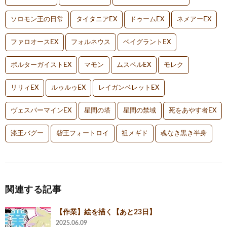
ソロモン王の日常
タイタニアEX
ドゥームEX
ネメアーEX
ファロオースEX
フォルネウス
ベイグラントEX
ポルターガイストEX
マモン
ムスペルEX
モレク
リリィEX
ルゥルゥEX
レイガンベレットEX
ヴェスパーマインEX
星間の塔
星間の禁域
死をあやす者EX
漆王バグー
砦王フォートロイ
祖メギド
魂なき黒き半身
関連する記事
【作業】絵を描く【あと23日】
2025.06.09