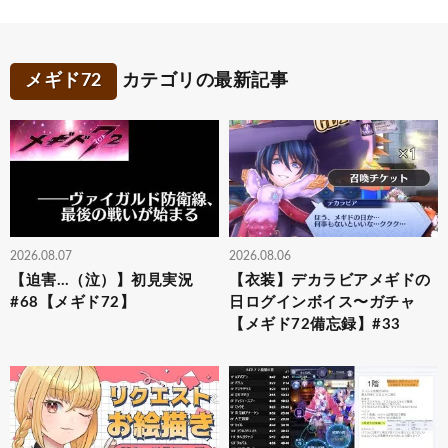
メギド72
カテゴリの最新記事
2026.08.07
2026.08.06
【迫害…（泣）】初見実況
【衣装】デカラビアメギドの
#68【メギド72】
日ログインボイス〜ガチャ
【メギド72備忘録】#33