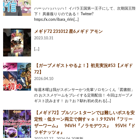
ハーッハッハッハ！ イバラ王国第一王子にして、次期国王陛
下！ 異薔薇りりのである！ Twitter?
https://x.com/ibara_ririn[…]
メギド72 231012 星6メギド アモン
2023.10.31
[…]
【ガープメギストやるよ！】初見実況#53【メギド
72】
2026.04.10
毎週木曜は我がスポンサーかつ先輩ソロモンくん「図書館」
の おススメゲームをプレイする定期配信！ 今回はガープメ
ギスト読みます！ お？お？馴れ初め見れる[…]
【メギド72】プルソン１ターンでは難しいボスを安
定性・低ターン両立で倒すｖｏｌ.9 92VH『フリー
ザーワーム』 94VH『ノラモデウス』 95VH『ド
ラギナッツォ』
2022.07.27
2026.06.20更新