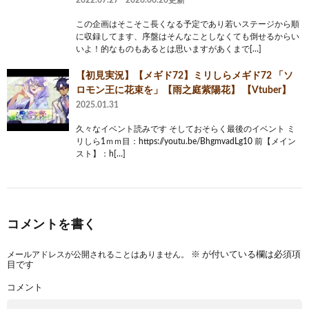
この企画はそこそこ長くなる予定であり若いステージから順
に収録してます、序盤はそんなことしなくても倒せるからい
いよ！的なものもあるとは思いますがあくまで[…]
【初見実況】【メギド72】ミリしらメギド72 「ソ
ロモン王に花束を」【雨之庭紫陽花】 【Vtuber】
2025.01.31
久々なイベント読みです そしておそらく最後のイベント ミ
リしら1ｍｍ目：https://youtu.be/BhgmvadLg10 前【メイン
スト】：h[…]
コメントを書く
メールアドレスが公開されることはありません。
※
が付いている欄は必須項
目です
コメント