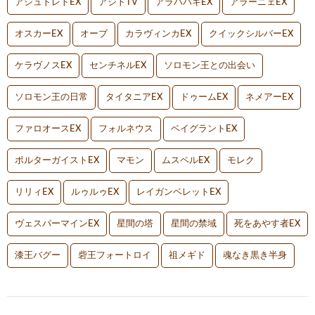
アシュトレトEX
アジトTV
アラハバキEX
アラーニェEX
オスカーEX
オーブ
カラヴィンカEX
クイックシルバーEX
ケラヴノスEX
センチネルEX
ソロモン王との出会い
ソロモン王の日常
タイタニアEX
ドゥームEX
ネメアーEX
ファロオースEX
フォルネウス
ベイグラントEX
ポルターガイストEX
マモン
ムスペルEX
モレク
リリィEX
ルゥルゥEX
レイガンベレットEX
ヴェスパーマインEX
星間の塔
星間の禁域
死をあやす者EX
漆王バグー
砦王フォートロイ
祖メギド
魂なき黒き半身