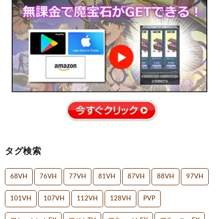
タグ検索
68VH
76VH
77VH
81VH
87VH
88VH
97VH
101VH
107VH
112VH
128VH
PVP