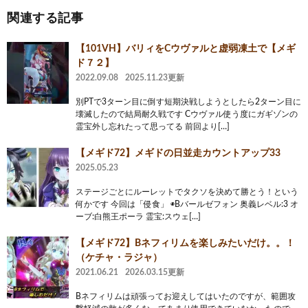
関連する記事
【101VH】バリィをCウヴァルと虚弱凍土で【メギ
ド７２】
2022.09.08
2025.11.23更新
別PTで3ターン目に倒す短期決戦しようとしたら2ターン目に
壊滅したので結局耐久戦です Cウヴァル使う度にガギゾンの
霊宝外し忘れたって思ってる 前回より[…]
【メギド72】メギドの日並走カウントアップ33
2025.05.23
ステージごとにルーレットでタクソを決めて勝とう！という
何かです 今回は「侵食」 ◉Bバールゼフォン 奥義レベル:3 オ
ーブ:白熊王ポーラ 霊宝:スウェ[…]
【メギド72】Bネフィリムを楽しみたいだけ。。！
（ケチャ・ラジャ）
2021.06.21
2026.03.15更新
Bネフィリムは頑張ってお迎えしてはいたのですが、範囲攻