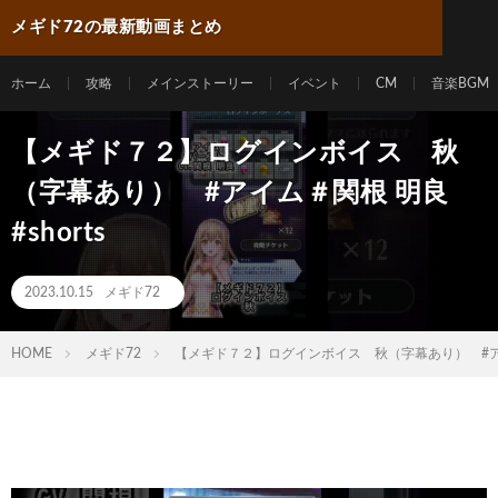
メギド72の最新動画まとめ
ホーム
攻略
メインストーリー
イベント
CM
音楽BGM
【メギド７２】ログインボイス 秋
（字幕あり） #アイム＃関根 明良
#shorts
2023.10.15
メギド72
HOME
メギド72
【メギド７２】ログインボイス 秋（字幕あり） #アイム