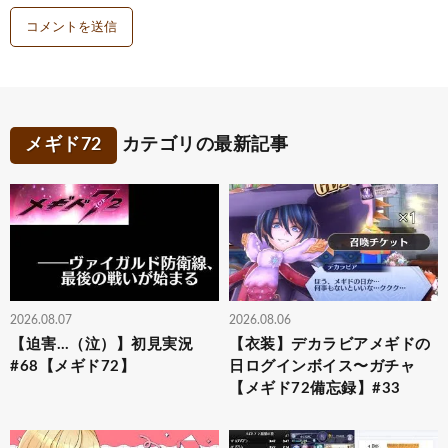
メギド72
カテゴリの最新記事
2026.08.07
2026.08.06
【迫害…（泣）】初見実況
【衣装】デカラビアメギドの
#68【メギド72】
日ログインボイス〜ガチャ
【メギド72備忘録】#33