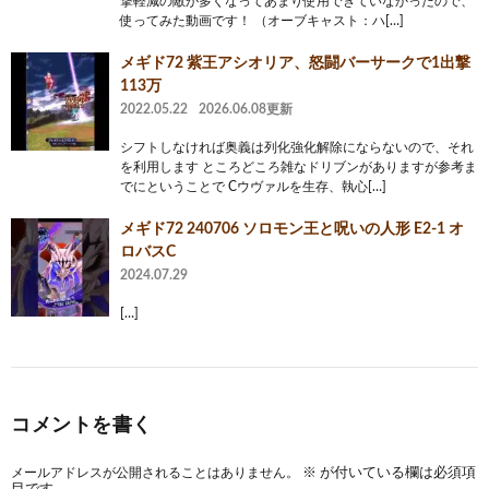
撃軽減の敵が多くなってあまり使用できていなかったので、
使ってみた動画です！ （オーブキャスト：ハ[…]
メギド72 紫王アシオリア、怒闘バーサークで1出撃
113万
2022.05.22
2026.06.08更新
シフトしなければ奥義は列化強化解除にならないので、それ
を利用します ところどころ雑なドリブンがありますが参考ま
でにということで Cウヴァルを生存、執心[…]
メギド72 240706 ソロモン王と呪いの人形 E2-1 オ
ロバスC
2024.07.29
[…]
コメントを書く
メールアドレスが公開されることはありません。
※
が付いている欄は必須項