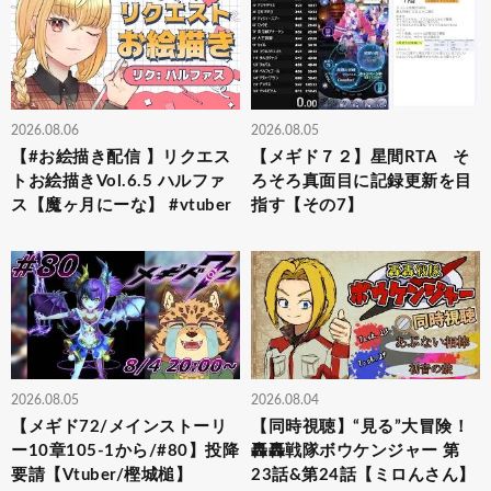
2026.08.06
2026.08.05
【#お絵描き配信 】リクエス
【メギド７２】星間RTA そ
トお絵描きVol.6.5 ハルファ
ろそろ真面目に記録更新を目
ス【魔ヶ月にーな】 #vtuber
指す【その7】
2026.08.05
2026.08.04
【メギド72/メインストーリ
【同時視聴】“見る”大冒険！
ー10章105-1から/#80】投降
轟轟戦隊ボウケンジャー 第
要請【Vtuber/樫城槌】
23話&第24話【ミロんさん】