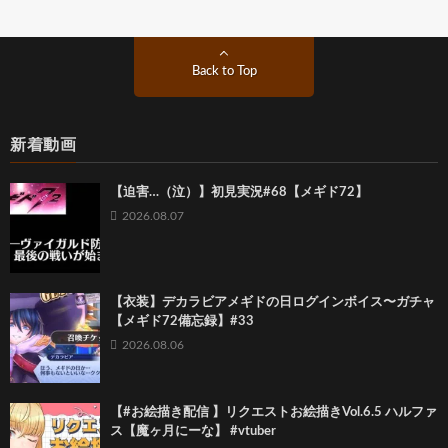
Back to Top
新着動画
【迫害…（泣）】初見実況#68【メギド72】
2026.08.07
【衣装】デカラビアメギドの日ログインボイス〜ガチャ
【メギド72備忘録】#33
2026.08.06
【#お絵描き配信 】リクエストお絵描きVol.6.5 ハルファ
ス【魔ヶ月にーな】 #vtuber