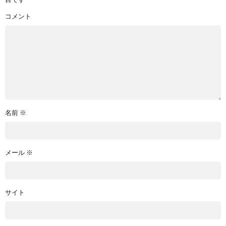
目です
コメント
名前
※
メール
※
サイト