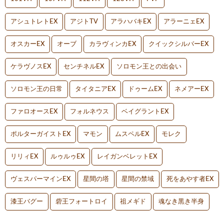
アシュトレトEX
アジトTV
アラハバキEX
アラーニェEX
オスカーEX
オーブ
カラヴィンカEX
クイックシルバーEX
ケラヴノスEX
センチネルEX
ソロモン王との出会い
ソロモン王の日常
タイタニアEX
ドゥームEX
ネメアーEX
ファロオースEX
フォルネウス
ベイグラントEX
ポルターガイストEX
マモン
ムスペルEX
モレク
リリィEX
ルゥルゥEX
レイガンベレットEX
ヴェスパーマインEX
星間の塔
星間の禁域
死をあやす者EX
漆王バグー
砦王フォートロイ
祖メギド
魂なき黒き半身