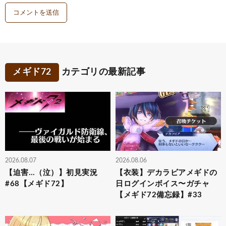
メギド72
カテゴリの最新記事
2026.08.07
2026.08.06
【迫害…（泣）】初見実況
【衣装】デカラビアメギドの
#68【メギド72】
日ログインボイス〜ガチャ
【メギド72備忘録】#33