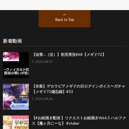
Back to Top
新着動画
【迫害…（泣）】初見実況#68【メギド72】
2026.08.07
【衣装】デカラビアメギドの日ログインボイス〜ガチャ
【メギド72備忘録】#33
2026.08.06
【#お絵描き配信 】リクエストお絵描きVol.6.5 ハルファ
ス【魔ヶ月にーな】 #vtuber