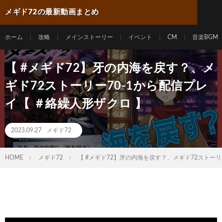
メギド72の最新動画まとめ
ホーム
攻略
メインストーリー
イベント
CM
音楽BGM
【 #メギド72】牙の内海を戻す？、メ
ギド72ストーリー70-1から配信プレ
イ【 ＃絡繰人形ザクロ 】
2023.09.27
メギド72
HOME
メギド72
【 #メギド72】牙の内海を戻す？、メギド72ストーリ