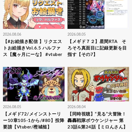
2026.08.06
2026.08.05
【#お絵描き配信 】リクエス
【メギド７２】星間RTA そ
トお絵描きVol.6.5 ハルファ
ろそろ真面目に記録更新を目
ス【魔ヶ月にーな】 #vtuber
指す【その7】
2026.08.05
2026.08.04
【メギド72/メインストーリ
【同時視聴】“見る”大冒険！
ー10章105-1から/#80】投降
轟轟戦隊ボウケンジャー 第
要請【Vtuber/樫城槌】
23話&第24話【ミロんさん】