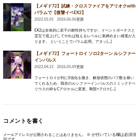
【メギド72】試練・クロスファイアをアリオクwith
バラムで【復讐イベEX2】
2022.05.01
2026.06.06更新
EX2は全体的に若干の耐性持ちですが、イベントボーナスと
霊宝で底上げしてやれば狙えるレベルに束縛めまい感電が入
ります。 ということでバラム起用。アタッ[…]
【メギド72】フォートロイ ソロ2ターン ルシファー
インパルス
2022.04.21
2026.05.09更新
フォートロイが列にS強化を撒き、解放状態のバフ数を稼い
でくれるため、既存のルシファーインパルスのミミックナベ
リウスの枠をCアロケルに変更。剛堅+アロケ[…]
コメントを書く
メールアドレスが公開されることはありません。
※
が付いている欄は必須項
目です