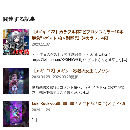
関連する記事
【#メギド72】カラフル杯Cビフロンスミラー10本
勝負!! (ゲスト:柏木副部長)【#カラフル杯】
2023.11.07
＜＜ 本日のゲスト：柏木副部長 ＞＞ X(旧Twitter)▷
https://twitter.com/KASHIWAGI_72 ゲストさんと通話しな[…]
【メギド72】メギクエ秒殺の女王ミノソン
2023.04.28
2026.03.28更新
動画視聴の感想はコメント欄へどうぞ メギド72に関する批
判、誹謗中傷等はご遠慮ください[…]
Loki Rock you!!!!!!!!!!!!!!!!#メギド72 #ロキ(メギド72)
2024.11.26
[…]