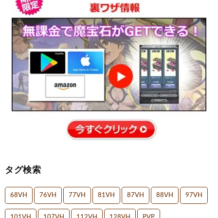
タグ検索
68VH
76VH
77VH
81VH
87VH
88VH
97VH
101VH
107VH
112VH
128VH
PVP