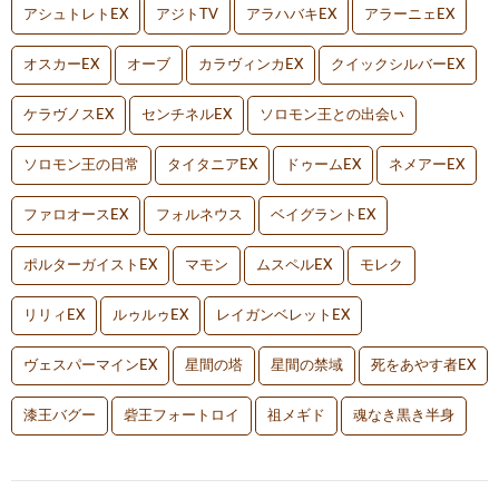
アシュトレトEX
アジトTV
アラハバキEX
アラーニェEX
オスカーEX
オーブ
カラヴィンカEX
クイックシルバーEX
ケラヴノスEX
センチネルEX
ソロモン王との出会い
ソロモン王の日常
タイタニアEX
ドゥームEX
ネメアーEX
ファロオースEX
フォルネウス
ベイグラントEX
ポルターガイストEX
マモン
ムスペルEX
モレク
リリィEX
ルゥルゥEX
レイガンベレットEX
ヴェスパーマインEX
星間の塔
星間の禁域
死をあやす者EX
漆王バグー
砦王フォートロイ
祖メギド
魂なき黒き半身