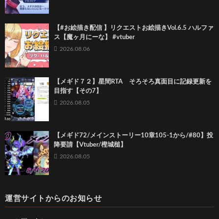
【#お絵描き配信 】リクエストお絵描きVol.6.5 ハルファ
ス【魔ヶ月にーな】 #vtuber
2026.08.06
【メギド７２】星間RTA そろそろ真面目に記録更新を
目指す【その7】
2026.08.05
【メギド72/メインストーリー10章105-1から/#80】投
降要請【Vtuber/樫城槌】
2026.08.05
運営サイトからのお知らせ