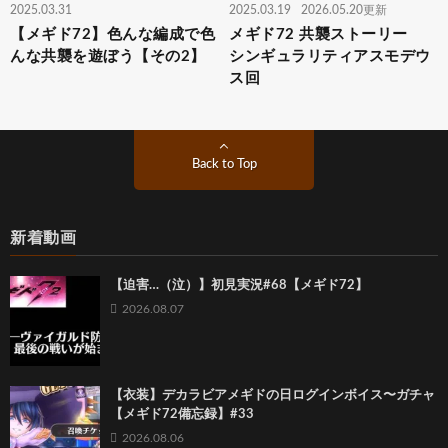
2025.03.31
2025.03.19
2026.05.20更新
【メギド72】色んな編成で色
メギド72 共襲ストーリー
んな共襲を遊ぼう【その2】
シンギュラリティアスモデウ
ス回
Back to Top
新着動画
【迫害…（泣）】初見実況#68【メギド72】
2026.08.07
【衣装】デカラビアメギドの日ログインボイス〜ガチャ
【メギド72備忘録】#33
2026.08.06