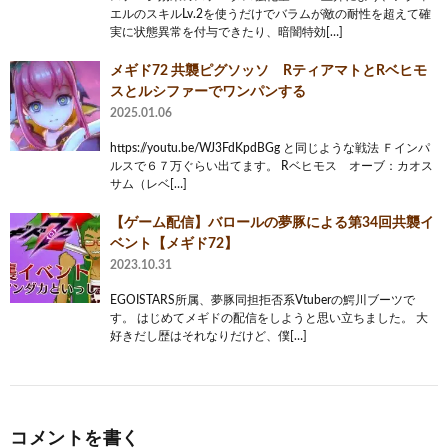
エルのスキルLv.2を使うだけでバラムが敵の耐性を超えて確
実に状態異常を付与できたり、暗闇特効[…]
メギド72 共襲ピグソッソ RティアマトとRベヒモ
スとルシファーでワンパンする
2025.01.06
https://youtu.be/WJ3FdKpdBGg と同じような戦法 Ｆインパ
ルスで６７万ぐらい出てます。 Rベヒモス オーブ：カオス
サム（レベ[…]
【ゲーム配信】バロールの夢豚による第34回共襲イ
ベント【メギド72】
2023.10.31
EGOISTARS所属、夢豚同担拒否系Vtuberの鰐川ブーツで
す。 はじめてメギドの配信をしようと思い立ちました。 大
好きだし歴はそれなりだけど、僕[…]
コメントを書く