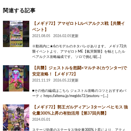
関連する記事
【メギド72】アマゼロトLルベアルクス戦【共襲イ
ベント】
2021.08.05
2026.02.05更新
※動画内に★6のモデルのネタバレがあります。 メギド72共
襲イベントより、アマゼロトME【氣哭襲襲】を軸としたル
ベアルクス攻略編成です。 ソロで挑む場[…]
【共襲】ジェストルを怒闘×マルチネ(カウンター)で
安定攻略！【メギド72】
2021.11.19
2026.05.22更新
■その他の編成はこちら ジェストル攻略のコツとおすすめパ
ーティ https://altema.jp/megido72/jesutoru —[…]
【メギド72】郭王ガルディアン 3ターン ベヒモス 強
化量300%上昇の有効活用【第37回共襲】
2024.05.01
ステージ効果のステータス強化量300%上昇により、アクィ