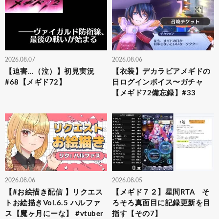
2026.08.07
2026.08.06
【迫害…（泣）】初見実況
【衣装】デカラビアメギドの
#68【メギド72】
日ログインボイス〜ガチャ
【メギド72備忘録】#33
2026.08.06
2026.08.05
【#お絵描き配信 】リクエス
【メギド７２】星間RTA そ
トお絵描きVol.6.5 ハルファ
ろそろ真面目に記録更新を目
ス【魔ヶ月にーな】 #vtuber
指す【その7】