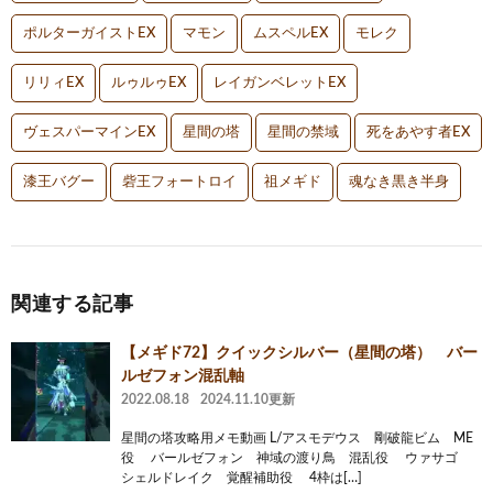
ポルターガイストEX
マモン
ムスペルEX
モレク
リリィEX
ルゥルゥEX
レイガンベレットEX
ヴェスパーマインEX
星間の塔
星間の禁域
死をあやす者EX
漆王バグー
砦王フォートロイ
祖メギド
魂なき黒き半身
関連する記事
【メギド72】クイックシルバー（星間の塔） バー
ルゼフォン混乱軸
2022.08.18
2024.11.10更新
星間の塔攻略用メモ動画 L/アスモデウス 剛破龍ビム ME
役 バールゼフォン 神域の渡り鳥 混乱役 ウァサゴ
シェルドレイク 覚醒補助役 4枠は[…]