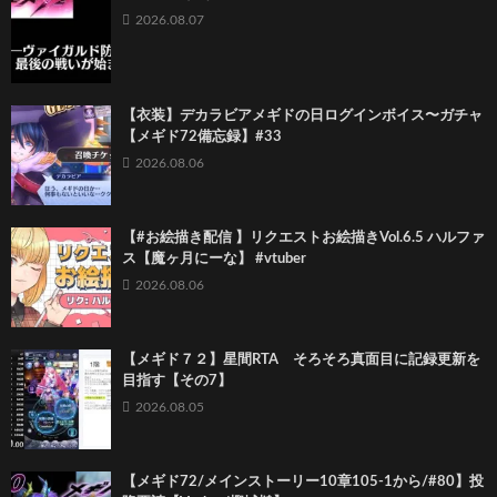
2026.08.07
【衣装】デカラビアメギドの日ログインボイス〜ガチャ
【メギド72備忘録】#33
2026.08.06
【#お絵描き配信 】リクエストお絵描きVol.6.5 ハルファ
ス【魔ヶ月にーな】 #vtuber
2026.08.06
【メギド７２】星間RTA そろそろ真面目に記録更新を
目指す【その7】
2026.08.05
【メギド72/メインストーリー10章105-1から/#80】投