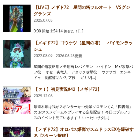
【LIVE】メギド72 星間の塔フルオート VSグジ
グランズ
2025.07.05
0:00 開始 1:54:14 倒せた！[…]
【メギド72】ゴウケツ（星間の塔） パイモンラッ
シュ
2022.08.09
2026.06.26更新
星間の塔攻略用メモ動画 L/パイモン ハイドン ME/攻撃バ
フ役 オセ 炎竜人 アタック攻撃役 ウァサゴ エンキ
ドゥ 覚醒補助/バリア役 ガミジ[…]
【ァ！】初見実況#42【メギド72】
2025.12.06
毎週木曜は我がスポンサーかつ先輩ソロモンくん「図書館」
の おススメゲームをプレイする定期配信！ 今日はプルフラ
スのイベント見ていきます！ いったいサタ[…]
【メギド72】オロバス爆弾でスムドゥスEXを爆破す
る【3ターン撃破】