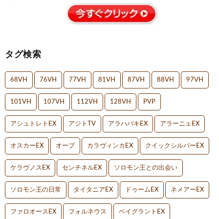
タグ検索
68VH
76VH
77VH
81VH
87VH
88VH
97VH
101VH
107VH
112VH
128VH
PVP
アシュトレトEX
アジトTV
アラハバキEX
アラーニェEX
オスカーEX
オーブ
カラヴィンカEX
クイックシルバーEX
ケラヴノスEX
センチネルEX
ソロモン王との出会い
ソロモン王の日常
タイタニアEX
ドゥームEX
ネメアーEX
ファロオースEX
フォルネウス
ベイグラントEX