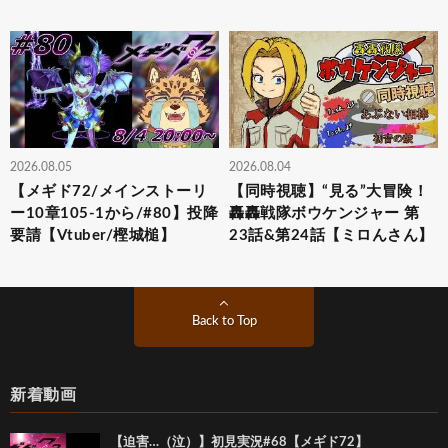
2026.08.05
2026.08.04
【メギド72/メインストーリ
【同時視聴】“見る”大冒険！
ー10章105-1から/#80】投降
轟轟戦隊ボウケンジャー 第
要請【Vtuber/樫城槌】
23話&第24話【ミロんさん】
Back to Top
新着動画
【迫害…（泣）】初見実況#68【メギド72】