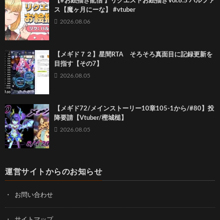
【#お絵描き配信 】リクエストお絵描きVol.6.5 ハルファ
ス【魔ヶ月にーな】 #vtuber
2026.08.06
【メギド７２】星間RTA そろそろ真面目に記録更新を
目指す【その7】
2026.08.05
【メギド72/メインストーリー10章105-1から/#80】投
降要請【Vtuber/樫城槌】
2026.08.05
運営サイトからのお知らせ
お問い合わせ
サイトマップ