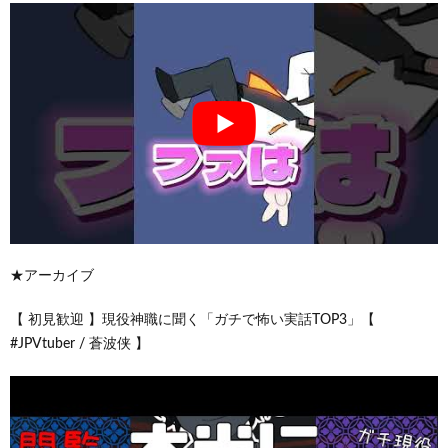
★アーカイブ
【 初見歓迎 】現役神職に聞く「ガチで怖い実話TOP3」【
#JPVtuber / 蒼波侠 】