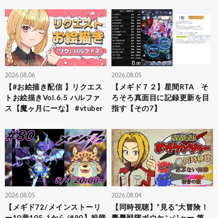
2026.08.06
2026.08.05
【#お絵描き配信 】リクエス
【メギド７２】星間RTA そ
トお絵描きVol.6.5 ハルファ
ろそろ真面目に記録更新を目
ス【魔ヶ月にーな】 #vtuber
指す【その7】
2026.08.05
2026.08.04
【メギド72/メインストーリ
【同時視聴】“見る”大冒険！