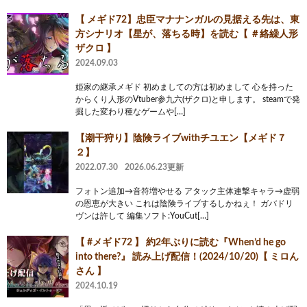
【 メギド72】忠臣マナナンガルの見据える先は、東
方シナリオ【星が、落ちる時】を読む【 ＃絡繰人形
ザクロ 】
2024.09.03
姫家の継承メギド 初めましての方は初めまして 心を持った
からくり人形のVtuber参九六(ザクロ)と申します。 steamで発
掘した変わり種なゲームや[…]
【潮干狩り】陰険ライブwithチユエン【メギド７
２】
2022.07.30
2026.06.23更新
フォトン追加→音符増やせる アタック主体連撃キャラ→虚弱
の恩恵が大きい これは陰険ライブするしかねぇ！ ガバドリ
ヴンは許して 編集ソフト:YouCut[…]
【 #メギド72 】 約2年ぶりに読む『When’d he go
into there?』 読み上げ配信！(2024/10/20)【 ミロん
さん 】
2024.10.19