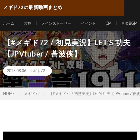
メギド72の最新動画まとめ
ホーム
攻略
メインストーリー
イベント
CM
音楽BGM
【#メギド72 / 初見実況】LET’S 功夫
【JPVtuber / 蒼波侠】
2023.08.06
メギド72
HOME
メギド72
【#メギド72 / 初見実況】LET'S 功夫【JPVtuber / 蒼