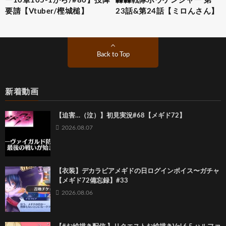
ー10章105-1から/#80】投降
轟轟戦隊ボウケンジャー 第
要請【Vtuber/樫城槌】
23話&第24話【ミロんさん】
Back to Top
新着動画
【迫害…（泣）】初見実況#68【メギド72】
2026.08.07
【衣装】デカラビアメギドの日ログインボイス〜ガチャ
【メギド72備忘録】#33
2026.08.06