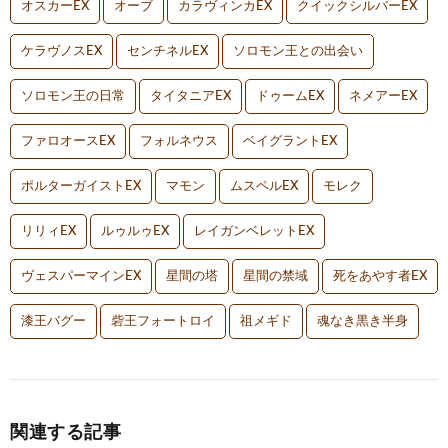
オスカーEX
オーブ
カラヴィンカEX
クイックシルバーEX
ケラヴノスEX
センチネルEX
ソロモン王との出会い
ソロモン王の日常
タイタニアEX
ドゥームEX
ネメアーEX
ファロオースEX
フォルネウス
ベイグラントEX
ポルターガイストEX
マモン
ムスペルEX
モレク
リリィEX
ルゥルゥEX
レイガンベレットEX
ヴェスパーマインEX
星間の塔
星間の禁域
死をあやす者EX
漆王バグー
砦王フォートロイ
祖メギド
魂なき黒き半身
関連する記事