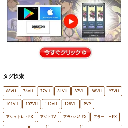
タグ検索
68VH
76VH
77VH
81VH
87VH
88VH
97VH
101VH
107VH
112VH
128VH
PVP
アシュトレトEX
アジトTV
アラハバキEX
アラーニェEX