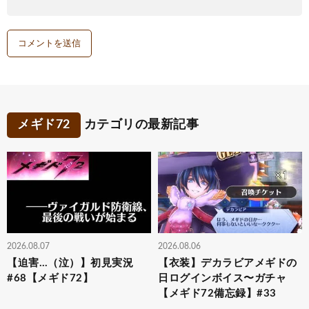
メギド72
カテゴリの最新記事
2026.08.07
2026.08.06
【迫害…（泣）】初見実況
【衣装】デカラビアメギドの
#68【メギド72】
日ログインボイス〜ガチャ
【メギド72備忘録】#33