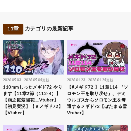
11章
カテゴリの最新記事
2026.05.03
2026.05.04更新
2026.01.23
2026.01.24更新
110mmしったメギド72 やり
【#メギド72 】11章114 『ソ
ます【11章2節（112-4）】
ロモン王を取り戻せ』、デミ
【雨之庭紫陽花＿Vtuber】
ウルゴスからソロモン王を奪
【初見実況】【＃メギド72】
還するメギド72【ぼたまる雪
【Vtuber】
Vtuber】