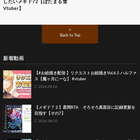
したいメギド72【ぼたまる雪
Vtuber】
Back to Top
新着動画
【#お絵描き配信 】リクエストお絵描きVol.6.5 ハルファ
ス【魔ヶ月にーな】 #vtuber
2026.08.06
【メギド７２】星間RTA そろそろ真面目に記録更新を
目指す【その7】
2026.08.05