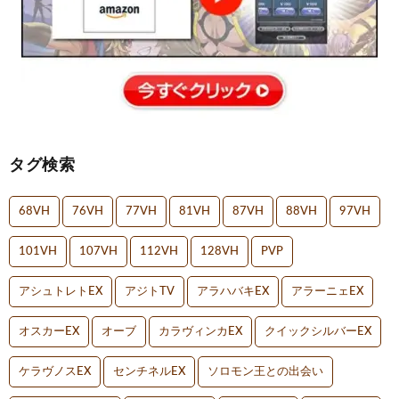
タグ検索
68VH
76VH
77VH
81VH
87VH
88VH
97VH
101VH
107VH
112VH
128VH
PVP
アシュトレトEX
アジトTV
アラハバキEX
アラーニェEX
オスカーEX
オーブ
カラヴィンカEX
クイックシルバーEX
ケラヴノスEX
センチネルEX
ソロモン王との出会い