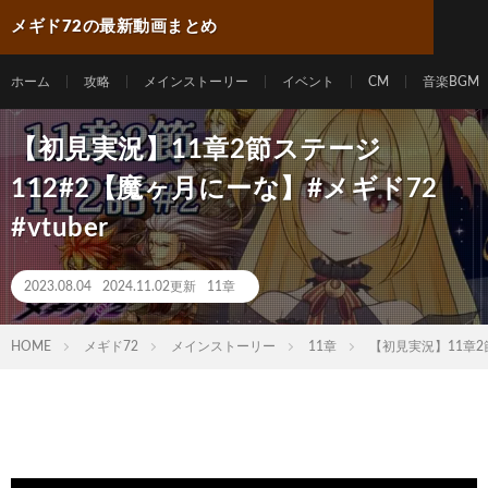
メギド72の最新動画まとめ
ホーム
攻略
メインストーリー
イベント
CM
音楽BGM
【初見実況】11章2節ステージ
112#2【魔ヶ月にーな】#メギド72
#vtuber
2023.08.04
2024.11.02更新
11章
HOME
メギド72
メインストーリー
11章
【初見実況】11章2節