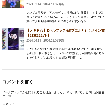
2023.03.14
2024.11.02更新
シンギュラリティアスモデウス復興に伴い奥義を＋＋までは
持って行きたいなぁなんて思ってうまく引き当てられたので
兼ねてより対臨界戦術対策の要なのに使わなか[…]
【メギド72】Rハルファス＆Rブエルと行くメイン旅
【11章111VH】
2024.04.13
2024.11.02更新
久々に60分超えの長期戦 戦闘自体はぬるいので正直寝落ち
との戦い 取り巻きはカウンター対臨界戦術＋防御参照するギ
ミック持ち ボスはラッシュ対臨界戦術＋[…]
コメントを書く
メールアドレスが公開されることはありません。
※
が付いている欄は必須項
目です
コメント