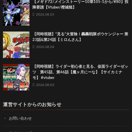
【メギド72/メインストーリー10章105-1から/#80】投
降要請【Vtuber/樫城槌】
2026.08.05
【同時視聴】“見る”大冒険！轟轟戦隊ボウケンジャー 第
23話&第24話【ミロんさん】
2026.08.04
【同時視聴】ライダー初心者と見る、仮面ライダーゼッ
ツ 第45話、第46話【魔ヶ月にーな】【サイカミナ
モ】 #vtuber
2026.08.03
運営サイトからのお知らせ
お問い合わせ