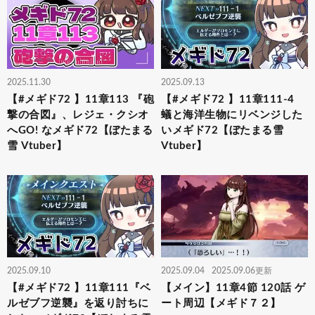
2025.11.30
2025.09.13
【#メギド72 】11章113 『砲
【#メギド72 】11章111-4
撃の合図』、レジェ・クシオ
蟻と海洋生物にリベンジした
へGO! なメギド72【ぼたまる
いメギド72【ぼたまる雪
雪 Vtuber】
Vtuber】
2025.09.10
2025.09.04
2025.09.06更新
【#メギド72 】11章111『ベ
【メイン】11章4節 120話 ゲ
ルゼブフ逆襲』を返り討ちに
ート周辺【メギド７２】