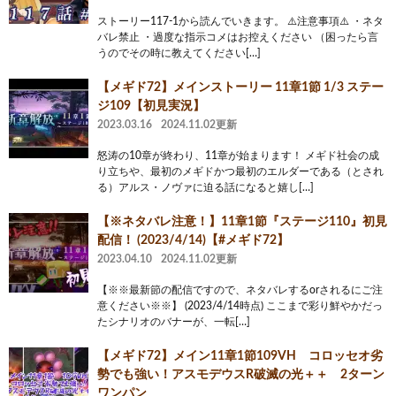
ストーリー117-1から読んでいきます。 ⚠️注意事項⚠️ ・ネタ
バレ禁止 ・過度な指示コメはお控えください （困ったら言
うのでその時に教えてください[…]
【メギド72】メインストーリー 11章1節 1/3 ステー
ジ109【初見実況】
2023.03.16
2024.11.02更新
怒涛の10章が終わり、11章が始まります！ メギド社会の成
り立ちや、最初のメギドかつ最初のエルダーである（とされ
る）アルス・ノヴァに迫る話になると嬉し[…]
【※ネタバレ注意！】11章1節『ステージ110』初見
配信！ (2023/4/14)【#メギド72】
2023.04.10
2024.11.02更新
【※※最新節の配信ですので、ネタバレするorされるにご注
意ください※※】 (2023/4/14時点) ここまで彩り鮮やかだっ
たシナリオのバナーが、一転[…]
【メギド72】メイン11章1節109VH コロッセオ劣
勢でも強い！アスモデウスR破滅の光＋＋ 2ターン
ワンパン