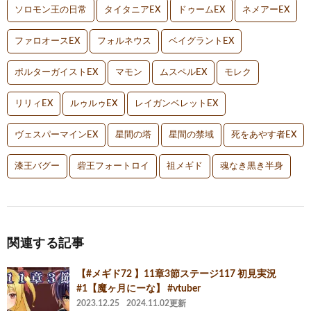
ソロモン王の日常
タイタニアEX
ドゥームEX
ネメアーEX
ファロオースEX
フォルネウス
ベイグラントEX
ポルターガイストEX
マモン
ムスペルEX
モレク
リリィEX
ルゥルゥEX
レイガンベレットEX
ヴェスパーマインEX
星間の塔
星間の禁域
死をあやす者EX
漆王バグー
砦王フォートロイ
祖メギド
魂なき黒き半身
関連する記事
【#メギド72 】11章3節ステージ117 初見実況
#1【魔ヶ月にーな】 #vtuber
2023.12.25
2024.11.02更新