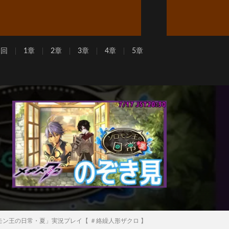
周回
1章
2章
3章
4章
5章
モン王の日常・夏」実況プレイ【 ＃絡繰人形ザクロ 】