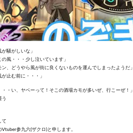
風が騒がしいな」
この風・・・少し泣いています」
モン、どうやら風が街に良くないものを運んでしまったようだ
風が止む前に・・・」
・・・い、ヤベーって！そこの酒場カモが多いぜ、行こーぜ！
襲う
して
tuber参九六(ザクロ)と申します。