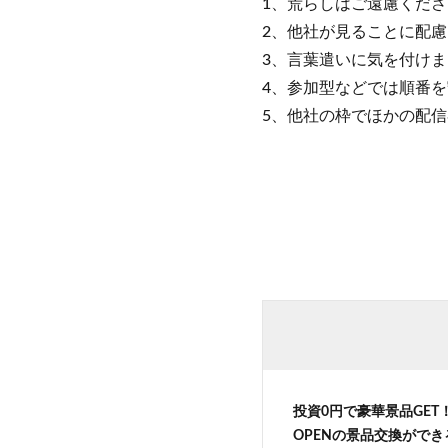
1、荒らしはご遠慮くださ
2、他社が見ることに配
3、言葉遣いに気を付け
4、参加型などでは順番
5、他社の枠でほかの配
投資0円で豪華景品GE
OPENの景品交換がで