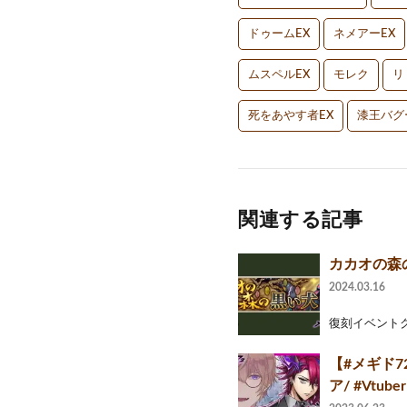
ドゥームEX
ネメアーEX
ムスペルEX
モレク
リ
死をあやす者EX
漆王バグ
関連する記事
カカオの森
2024.03.16
復刻イベントクエス
【#メギド7
ア/ #Vtube