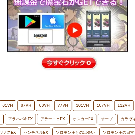
81VH
87VH
88VH
97VH
101VH
107VH
112VH
V
アラハバキEX
アラーニェEX
オスカーEX
オーブ
カラヴィ
ヴノスEX
センチネルEX
ソロモン王との出会い
ソロモン王の日常