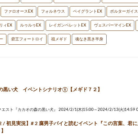
ファロオースEX
フォルネウス
ベイグラントEX
ポルターガイス
リィEX
ルゥルゥEX
レイガンベレットEX
ヴェスパーマインEX
ー
砦王フォートロイ
祖メギド
魂なき黒き半身
の黒い犬 イベントシナリオ⑤【メギド７２】
ト『カカオの森の黒い犬』 2024/2/1(木)15:00～2024/2/13(火)14:59 0
2 / 初見実況】# 2 腐男子バイと読むイベント『この言葉、君
r 】