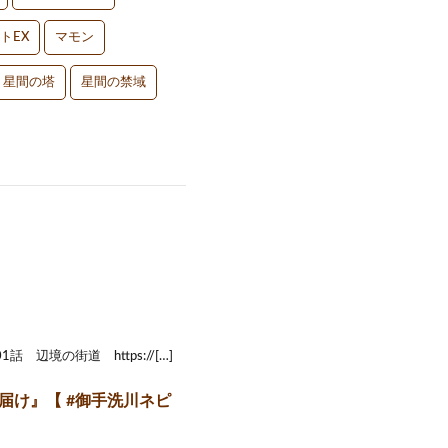
トEX
マモン
星間の塔
星間の禁域
1話 辺境の街道 https://[…]
に届け』【 #御手洗川ネピ