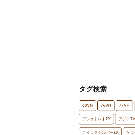
タグ検索
68VH
76VH
77VH
アシュトレトEX
アジトT
クイックシルバーEX
ケラ