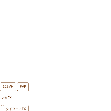
128VH
PVP
ンカEX
タイタニアEX