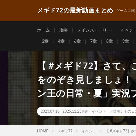
メギド72の最新動画まとめ
ゲームに関
ホーム
攻略
メインストーリー
イベン
3章
4章
6章
7章
8章
9章
【 #メギド72】さて
をのぞき見しましょ！
ン王の日常・夏」実況プ
2023.07.16
2025.11.23更新
イベント
ソロモン王の日
HOME
メギド72
イベント
【 #メギド72