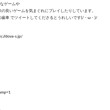
種なゲームや
来の良いゲームを気まぐれにプレイしたりしています。
歯車 でツイートしてくださるとうれしいです(/・ω・)/
/dova-s.jp/
?amp=1