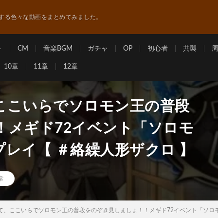
する色々な動画をまとめてみました。
ト
CM
音楽BGM
ガチャ
OP
初心者
共襲
10章
11章
12章
、ここいらでソロモン王の普段
！メギド72イベント「ソロモ
レイ【 ＃絡繰人形ザクロ 】
常
】さて、ここいらでソロモン王の普段をのぞき見しましょ！！メギド72イベント「ソロ