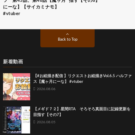
ツ 第45話、第46話【魔ヶ月
指す【その6】
にーな】【サイカミナモ】
#vtuber
Back to Top
新着動画
【#お絵描き配信 】リクエストお絵描きVol.6.5 ハルファ
ス【魔ヶ月にーな】 #vtuber
2026.08.06
【メギド７２】星間RTA そろそろ真面目に記録更新を
目指す【その7】
2026.08.05