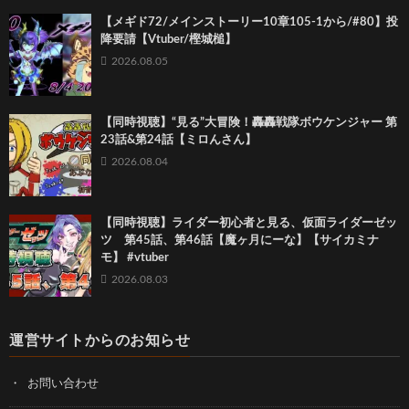
【メギド72/メインストーリー10章105-1から/#80】投
降要請【Vtuber/樫城槌】
2026.08.05
【同時視聴】“見る”大冒険！轟轟戦隊ボウケンジャー 第
23話&第24話【ミロんさん】
2026.08.04
【同時視聴】ライダー初心者と見る、仮面ライダーゼッ
ツ 第45話、第46話【魔ヶ月にーな】【サイカミナ
モ】 #vtuber
2026.08.03
運営サイトからのお知らせ
お問い合わせ