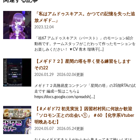
関連する記事
「私はアムドゥスキアス。かつての記憶を失った追
放メギド…」
2023.12.04
「祖67 アムドゥスキアス（バースト）」のモーション紹介
動画です。チームスタッフがこだわって作ったモーションを
お楽しみください！ ▼CV 青木 瑠璃子[…]
【メギド７２】星間の塔を早く登る練習をします
その22
2026.01.29
2026.02.06更新
メギド７２高難易度コンテンツ「星間の塔」の35階RTAの試
走です 編成一覧はこちら↓
https://docs.google.com/spreadsh[…]
【 #メギド72 初見実況 】因習村村民に何故か歓迎
「ソロモン王との出会い①」 ＃60 【化学系Vtuber
明晩あるむ】
2024.05.07
2026.05.24更新
なんかメギドすると人がわらわら集まってきて怖いんすけ