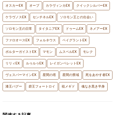
オスカーEX
オーブ
カラヴィンカEX
クイックシルバーEX
ケラヴノスEX
センチネルEX
ソロモン王との出会い
ソロモン王の日常
タイタニアEX
ドゥームEX
ネメアーEX
ファロオースEX
フォルネウス
ベイグラントEX
ポルターガイストEX
マモン
ムスペルEX
モレク
リリィEX
ルゥルゥEX
レイガンベレットEX
ヴェスパーマインEX
星間の塔
星間の禁域
死をあやす者EX
漆王バグー
砦王フォートロイ
祖メギド
魂なき黒き半身