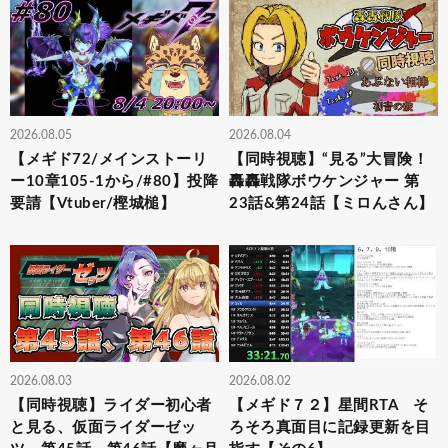
2026.08.05
2026.08.04
【メギド72/メインストーリ
【同時視聴】“見る”大冒険！
ー10章105-1から/#80】投降
轟轟戦隊ボウケンジャー 第
要請【Vtuber/樫城槌】
23話&第24話【ミロんさん】
2026.08.03
2026.08.02
【同時視聴】ライダー初心者
【メギド７２】星間RTA そ
と見る、仮面ライダーゼッ
ろそろ真面目に記録更新を目