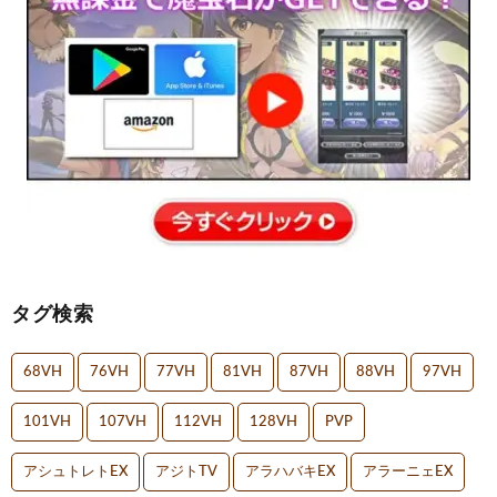
タグ検索
68VH
76VH
77VH
81VH
87VH
88VH
97VH
101VH
107VH
112VH
128VH
PVP
アシュトレトEX
アジトTV
アラハバキEX
アラーニェEX