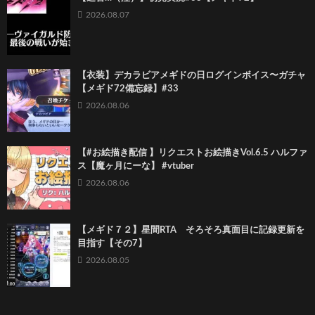
2026.08.07
【衣装】デカラビアメギドの日ログインボイス〜ガチャ
【メギド72備忘録】#33
2026.08.06
【#お絵描き配信 】リクエストお絵描きVol.6.5 ハルファ
ス【魔ヶ月にーな】 #vtuber
2026.08.06
【メギド７２】星間RTA そろそろ真面目に記録更新を
目指す【その7】
2026.08.05