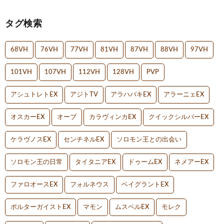
タグ検索
68VH
76VH
77VH
81VH
87VH
88VH
97VH
101VH
107VH
112VH
128VH
PVP
アシュトレトEX
アジトTV
アラハバキEX
アラーニェEX
オスカーEX
オーブ
カラヴィンカEX
クイックシルバーEX
ケラヴノスEX
センチネルEX
ソロモン王との出会い
ソロモン王の日常
タイタニアEX
ドゥームEX
ネメアーEX
ファロオースEX
フォルネウス
ベイグラントEX
ポルターガイストEX
マモン
ムスペルEX
モレク