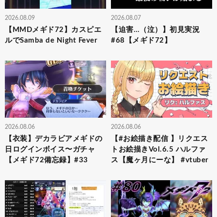
2026.08.09
2026.08.07
【MMDメギド72】カスピエ
【迫害…（泣）】初見実況
ルでSamba de Night Fever
#68【メギド72】
2026.08.06
2026.08.06
【衣装】デカラビアメギドの
【#お絵描き配信 】リクエス
日ログインボイス〜ガチャ
トお絵描きVol.6.5 ハルファ
【メギド72備忘録】#33
ス【魔ヶ月にーな】 #vtuber