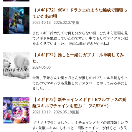
［メギド72］68VH ドラクエのような編成で頑張っ
ていたあの頃
2025.10.18
2026.02.07更新
まだメギド始めたてで何も分からない頃、ひたすら動画を見
てメギドを勉強していたのですが、中でもリヴァイアサン戦
をよく見ていました。 理由は曲が好きだから[…]
‪【メギド72】‬推しと一緒にガブリエル単騎してみ
た。
2024.06.08
最近、平兼さんや魔ヶ月さんが推しのガブリエル単騎をやっ
てたのでマキムラも最推しのアスタロトとやってみる事にし
ました。[…]
【メギド72】新チェインメギド！Bマルファスの覚
醒スキルでチェインを遊ぶ！（87,82VH）
2021.10.19
2026.05.18更新
ギリギリで引けました。。！チェインメギドの追加嬉しいで
す♪ 覚醒スキルにしれっと「回数チェイン」が付くという良