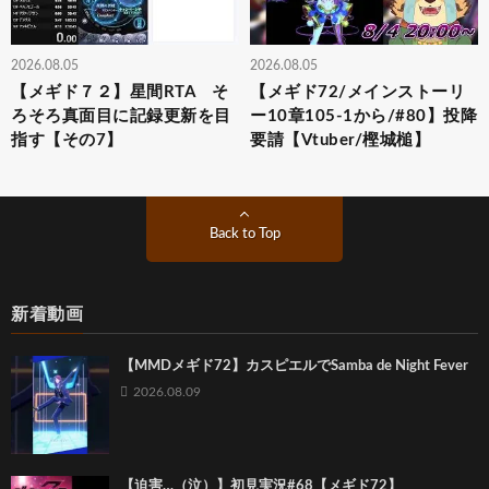
2026.08.05
2026.08.05
【メギド７２】星間RTA そ
【メギド72/メインストーリ
ろそろ真面目に記録更新を目
ー10章105-1から/#80】投降
指す【その7】
要請【Vtuber/樫城槌】
Back to Top
新着動画
【MMDメギド72】カスピエルでSamba de Night Fever
2026.08.09
【迫害…（泣）】初見実況#68【メギド72】