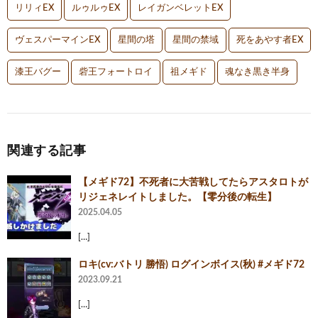
リリィEX
ルゥルゥEX
レイガンベレットEX
ヴェスパーマインEX
星間の塔
星間の禁域
死をあやす者EX
漆王バグー
砦王フォートロイ
祖メギド
魂なき黒き半身
関連する記事
‪【メギド72】‬不死者に大苦戦してたらアスタロトが
リジェネレイトしました。‪【零分後の転生】‬
2025.04.05
[…]
ロキ(cv:バトリ 勝悟) ログインボイス(秋) #メギド72
2023.09.21
[…]