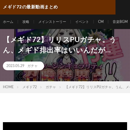
メギド72の最新動画まとめ
ホーム
攻略
メインストーリー
イベント
CM
音楽BGM
【メギド72】リリスPUガチャ。う
ん、メギド排出率はいいんだが…
2023.05.29
ガチャ
HOME
メギド72
ガチャ
【メギド72】リリスPUガチャ。うん、