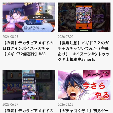
2026.08.06
2026.07.02
【衣装】デカラビアメギドの
【捏造注意】メギド７２のガ
日ログインボイス〜ガチャ
チャガチャひいてみた（字幕
【メギド72備忘録】#33
あり） #イヌーン#ウトゥッ
ク＃山根雅史#shorts
2026.06.27
2026.03.18
【衣装】デカラビアメギドの
【ガチャ引くぞ！】初見ゲー