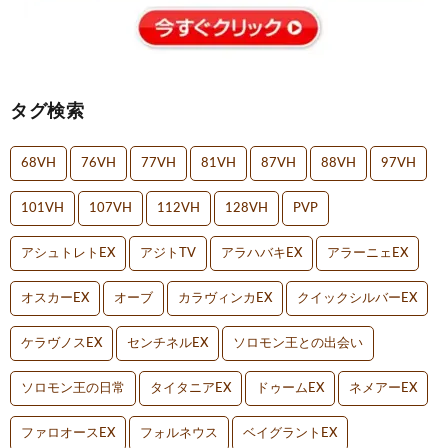
タグ検索
68VH
76VH
77VH
81VH
87VH
88VH
97VH
101VH
107VH
112VH
128VH
PVP
アシュトレトEX
アジトTV
アラハバキEX
アラーニェEX
オスカーEX
オーブ
カラヴィンカEX
クイックシルバーEX
ケラヴノスEX
センチネルEX
ソロモン王との出会い
ソロモン王の日常
タイタニアEX
ドゥームEX
ネメアーEX
ファロオースEX
フォルネウス
ベイグラントEX