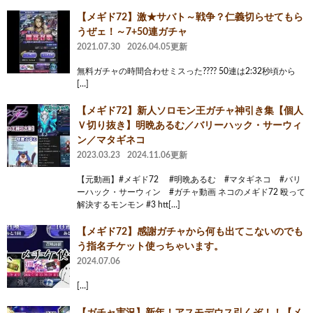
【メギド72】激★サバト～戦争？仁義切らせてもら
うぜェ！～7+50連ガチャ
2021.07.30
2026.04.05更新
無料ガチャの時間合わせミスった???? 50連は2:32秒頃から
[…]
【メギド72】新人ソロモン王ガチャ神引き集【個人
Ｖ切り抜き】明晩あるむ／バリーハック・サーウィ
ン／マタギネコ
2023.03.23
2024.11.06更新
【元動画】#メギド72 #明晩あるむ #マタギネコ #バリ
ーハック・サーウィン #ガチャ動画 ネコのメギド72 殴って
解決するモンモン #3 htt[…]
‪【メギド72】‬感謝ガチャから何も出てこないのでも
う指名チケット使っちゃいます。
2024.07.06
[…]
【ガチャ実況】新年！アスモデウス引くぞ！！【メ