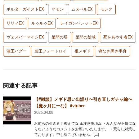
ポルターガイストEX
マモン
ムスペルEX
モレク
リリィEX
ルゥルゥEX
レイガンベレットEX
ヴェスパーマインEX
星間の塔
星間の禁域
死をあやす者EX
漆王バグー
砦王フォートロイ
祖メギド
魂なき黒き半身
関連する記事
【#雑談】メギド思い出語り〜引き直しガチャ編〜
【魔ヶ月にーな】 #vtuber
2025.04.08
お前らの引き直し教えてな ⚠️注意事項⚠️ ・みんなが不快にな
らないようなコメントをお願いいたします。 ・荒らし対策し
ております。申し訳ございません。[…]