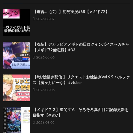
【迫害…（泣）】初見実況#68【メギド72】
2026.08.07
【衣装】デカラビアメギドの日ログインボイス〜ガチャ
【メギド72備忘録】#33
2026.08.06
【#お絵描き配信 】リクエストお絵描きVol.6.5 ハルファ
ス【魔ヶ月にーな】 #vtuber
2026.08.06
【メギド７２】星間RTA そろそろ真面目に記録更新を
目指す【その7】
2026.08.05