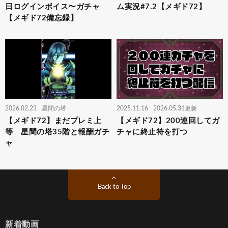
日ログインボイス〜ガチャ
ム実況#7.2【メギド72】
【メギド72備忘録】
2026.02.23
星間の塔
2025.11.16
2026.05.31更新
【メギド72】まだプレミ上
【メギド72】200連回してガ
等 星間の塔35階と報酬ガチ
チャに終止符を打つ
ャ
Back to Top
新着動画