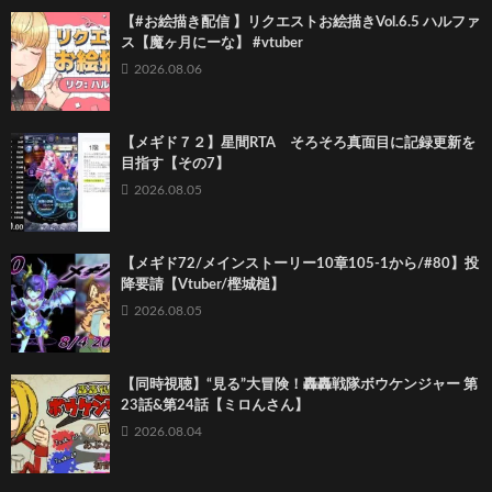
【#お絵描き配信 】リクエストお絵描きVol.6.5 ハルファ
ス【魔ヶ月にーな】 #vtuber
2026.08.06
【メギド７２】星間RTA そろそろ真面目に記録更新を
目指す【その7】
2026.08.05
【メギド72/メインストーリー10章105-1から/#80】投
降要請【Vtuber/樫城槌】
2026.08.05
【同時視聴】“見る”大冒険！轟轟戦隊ボウケンジャー 第
23話&第24話【ミロんさん】
2026.08.04