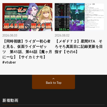
2026.08.03
2026.08.02
【同時視聴】ライダー初心者
【メギド７２】星間RTA そ
と見る、仮面ライダーゼッ
ろそろ真面目に記録更新を目
ツ 第45話、第46話【魔ヶ月
指す【その6】
にーな】【サイカミナモ】
#vtuber
Back to Top
新着動画