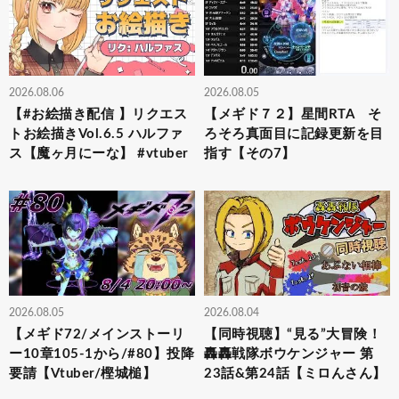
2026.08.06
2026.08.05
【#お絵描き配信 】リクエス
【メギド７２】星間RTA そ
トお絵描きVol.6.5 ハルファ
ろそろ真面目に記録更新を目
ス【魔ヶ月にーな】 #vtuber
指す【その7】
2026.08.05
2026.08.04
【メギド72/メインストーリ
【同時視聴】“見る”大冒険！
ー10章105-1から/#80】投降
轟轟戦隊ボウケンジャー 第
要請【Vtuber/樫城槌】
23話&第24話【ミロんさん】