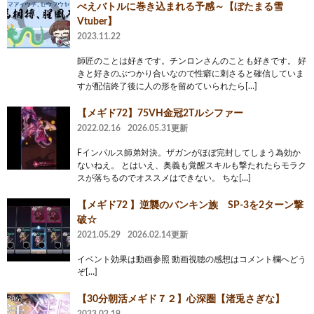
べえバトルに巻き込まれる予感～【ぼたまる雪
Vtuber】
2023.11.22
師匠のことは好きです。チンロンさんのことも好きです。 好
きと好きのぶつかり合いなので性癖に刺さると確信していま
すが配信終了後に人の形を留めていられたら[…]
【メギド72】75VH金冠2Tルシファー
2022.02.16
2026.05.31更新
Fインパルス師弟対決。ザガンがほぼ完封してしまう為効か
ないねえ。 とはいえ、奥義も覚醒スキルも撃たれたらモラク
スが落ちるのでオススメはできない。 ちな[…]
【メギド72 】逆襲のバンキン族 SP-3を2ターン撃
破☆
2021.05.29
2026.02.14更新
イベント効果は動画参照 動画視聴の感想はコメント欄へどう
ぞ[…]
【30分朝活メギド７２】心深圏【渚兎さぎな】
2023.02.19