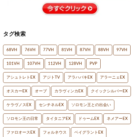
タグ検索
68VH
76VH
77VH
81VH
87VH
88VH
97VH
101VH
107VH
112VH
128VH
PVP
アシュトレトEX
アジトTV
アラハバキEX
アラーニェEX
オスカーEX
オーブ
カラヴィンカEX
クイックシルバーEX
ケラヴノスEX
センチネルEX
ソロモン王との出会い
ソロモン王の日常
タイタニアEX
ドゥームEX
ネメアーEX
ファロオースEX
フォルネウス
ベイグラントEX