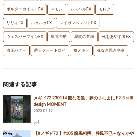
ポルターガイストEX
マモン
ムスペルEX
モレク
リリィEX
ルゥルゥEX
レイガンベレットEX
ヴェスパーマインEX
星間の塔
星間の禁域
死をあやす者EX
漆王バグー
砦王フォートロイ
祖メギド
魂なき黒き半身
関連する記事
メギド72 230114 艶なる狐、夢のまにまに E2-3 skill
design MOMENT
2023.02.19
[…]
【#メギド72 】#105 龍馬相搏、腥風不已～なんかや