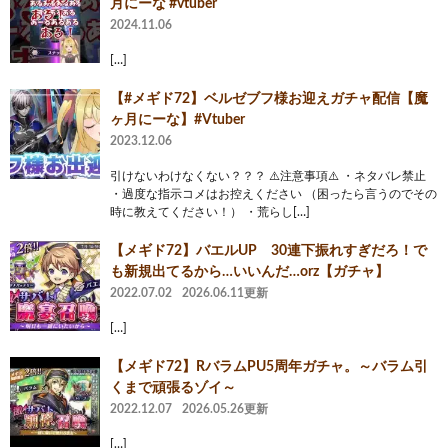
月にーな #vtuber
2024.11.06
[…]
【#メギド72】ベルゼブフ様お迎えガチャ配信【魔
ヶ月にーな】#Vtuber
2023.12.06
引けないわけなくない？？？ ⚠️注意事項⚠️ ・ネタバレ禁止
・過度な指示コメはお控えください （困ったら言うのでその
時に教えてください！） ・荒らし[…]
【メギド72】バエルUP 30連下振れすぎだろ！で
も新規出てるから…いいんだ…orz【ガチャ】
2022.07.02
2026.06.11更新
[…]
【メギド72】RバラムPU5周年ガチャ。～バラム引
くまで頑張るゾイ～
2022.12.07
2026.05.26更新
[…]