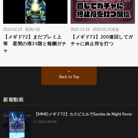
2026.02.23
星間の塔
2025.11.16
2026.05.31更新
【メギド72】まだプレミ上
【メギド72】200連回してガ
等 星間の塔35階と報酬ガチ
チャに終止符を打つ
ャ
Back to Top
新着動画
【MMDメギド72】カスピエルでSamba de Night Fever
2026.08.09