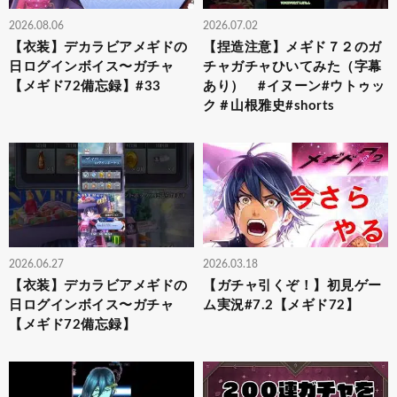
2026.08.06
2026.07.02
【衣装】デカラビアメギドの
【捏造注意】メギド７２のガ
日ログインボイス〜ガチャ
チャガチャひいてみた（字幕
【メギド72備忘録】#33
あり） #イヌーン#ウトゥッ
ク＃山根雅史#shorts
2026.06.27
2026.03.18
【衣装】デカラビアメギドの
【ガチャ引くぞ！】初見ゲー
日ログインボイス〜ガチャ
ム実況#7.2【メギド72】
【メギド72備忘録】