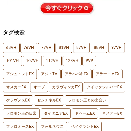
タグ検索
68VH
76VH
77VH
81VH
87VH
88VH
97VH
101VH
107VH
112VH
128VH
PVP
アシュトレトEX
アジトTV
アラハバキEX
アラーニェEX
オスカーEX
オーブ
カラヴィンカEX
クイックシルバーEX
ケラヴノスEX
センチネルEX
ソロモン王との出会い
ソロモン王の日常
タイタニアEX
ドゥームEX
ネメアーEX
ファロオースEX
フォルネウス
ベイグラントEX