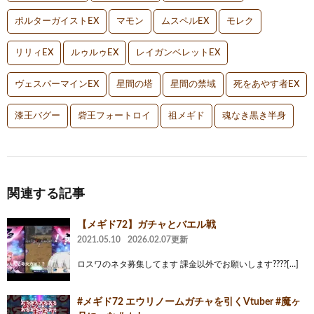
ポルターガイストEX
マモン
ムスペルEX
モレク
リリィEX
ルゥルゥEX
レイガンベレットEX
ヴェスパーマインEX
星間の塔
星間の禁域
死をあやす者EX
漆王バグー
砦王フォートロイ
祖メギド
魂なき黒き半身
関連する記事
【メギド72】ガチャとバエル戦
2021.05.10
2026.02.07更新
ロスワのネタ募集してます 課金以外でお願いします????[…]
#メギド72 エウリノームガチャを引くVtuber #魔ヶ