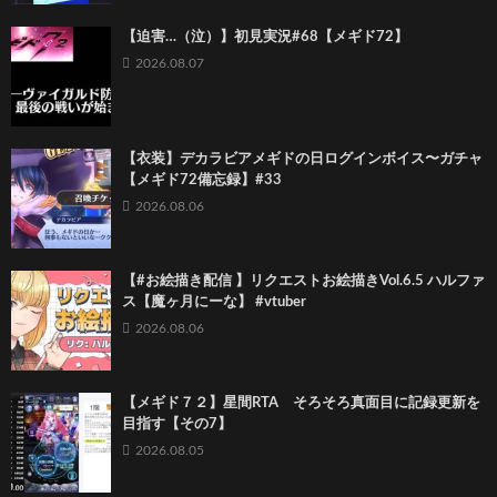
【迫害…（泣）】初見実況#68【メギド72】
2026.08.07
【衣装】デカラビアメギドの日ログインボイス〜ガチャ
【メギド72備忘録】#33
2026.08.06
【#お絵描き配信 】リクエストお絵描きVol.6.5 ハルファ
ス【魔ヶ月にーな】 #vtuber
2026.08.06
【メギド７２】星間RTA そろそろ真面目に記録更新を
目指す【その7】
2026.08.05