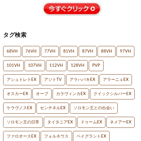
タグ検索
68VH
76VH
77VH
81VH
87VH
88VH
97VH
101VH
107VH
112VH
128VH
PVP
アシュトレトEX
アジトTV
アラハバキEX
アラーニェEX
オスカーEX
オーブ
カラヴィンカEX
クイックシルバーEX
ケラヴノスEX
センチネルEX
ソロモン王との出会い
ソロモン王の日常
タイタニアEX
ドゥームEX
ネメアーEX
ファロオースEX
フォルネウス
ベイグラントEX