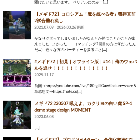
駆けたいと思います。 ベリアルにのみ一[…]
【メギド72】コロシアム「魔を統べる者」獲得直前
2試合垂れ流し
2021.07.09
2026.03.26更新
かなりグダってしまいましたがなんとか勝つことがことが出
来ました…よかった…… （マッチング2回目の方は何だったん
だ…） 色々な方のパーティーを参考にさ[…]
#メギド72｜初見｜オフライン版｜#14｜俺のウェパ
ルを返せ！！！！！！！！！！！！！
2025.11.17
前回→https://youtube.com/live/180-gLiiGaw?feature=share 5
章感想文→https://note.co[…]
メギド72 230507 吼えよ、カクリヨの白い虎 SP-1
demo stage design MOMENT
2023.06.08
[…]
【メギド72】 ゴウギ VH 4ターン 全体化怒涛Cウ