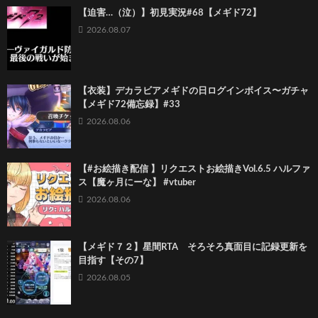
【迫害…（泣）】初見実況#68【メギド72】
2026.08.07
【衣装】デカラビアメギドの日ログインボイス〜ガチャ
【メギド72備忘録】#33
2026.08.06
【#お絵描き配信 】リクエストお絵描きVol.6.5 ハルファ
ス【魔ヶ月にーな】 #vtuber
2026.08.06
【メギド７２】星間RTA そろそろ真面目に記録更新を
目指す【その7】
2026.08.05