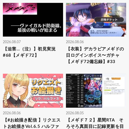
2026.08.07
2026.08.06
【迫害…（泣）】初見実況
【衣装】デカラビアメギドの
#68【メギド72】
日ログインボイス〜ガチャ
【メギド72備忘録】#33
2026.08.06
2026.08.05
【#お絵描き配信 】リクエス
【メギド７２】星間RTA そ
トお絵描きVol.6.5 ハルファ
ろそろ真面目に記録更新を目