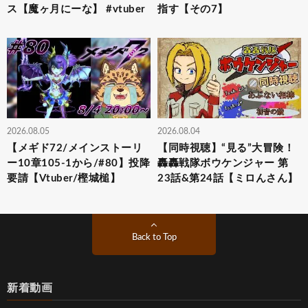
ス【魔ヶ月にーな】 #vtuber
指す【その7】
2026.08.05
2026.08.04
【メギド72/メインストーリ
【同時視聴】“見る”大冒険！
ー10章105-1から/#80】投降
轟轟戦隊ボウケンジャー 第
要請【Vtuber/樫城槌】
23話&第24話【ミロんさん】
Back to Top
新着動画