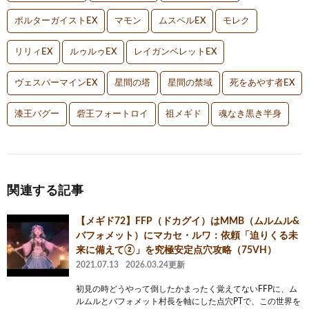
ポルターガイストEX
マモン
ムスペルEX
モレク
リリィEX
ルゥルゥEX
レイガンベレットEX
ヴェスパーマインEX
星間の塔
星間の禁域
死をあやす者EX
漆王バグー
砦王フォートロイ
祖メギド
魂なき黒き半身
関連する記事
【メギド72】FFP（ドカグイ）はMMB（ムルムル&
バフォメット）にマカセ・ルワ：依頼「迫りくる未
来に備えて②」を究極安定点穴攻略（75VH）
2021.07.13
2026.03.24更新
初見の時どうやって倒したかまったく覚えてないFFPに、ム
ルムルとバフォメット村長を軸にした点穴PTで、この世界を