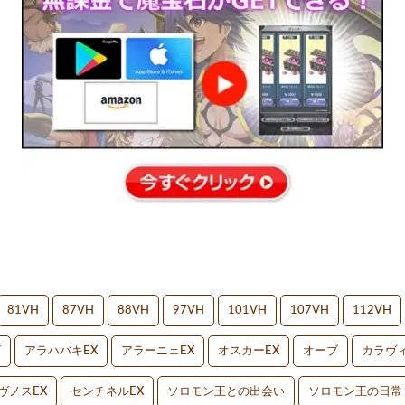
81VH
87VH
88VH
97VH
101VH
107VH
112VH
V
アラハバキEX
アラーニェEX
オスカーEX
オーブ
カラヴィ
ヴノスEX
センチネルEX
ソロモン王との出会い
ソロモン王の日常