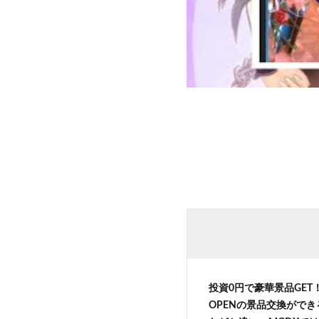
投資0円で豪華景品GE
OPENの景品交換がで