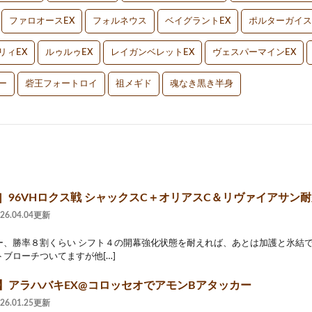
ファロオースEX
フォルネウス
ベイグラントEX
ポルターガイス
リィEX
ルゥルゥEX
レイガンベレットEX
ヴェスパーマインEX
ー
砦王フォートロイ
祖メギド
魂なき黒き半身
2］96VHロクス戦 シャックスC＋オリアスC＆リヴァイアサン
026.04.04更新
ー、勝率８割くらい シフト４の開幕強化状態を耐えれば、あとは加護と氷結で
ブローチついてますが他[…]
2】アラハバキEX@コロッセオでアモンBアタッカー
026.01.25更新