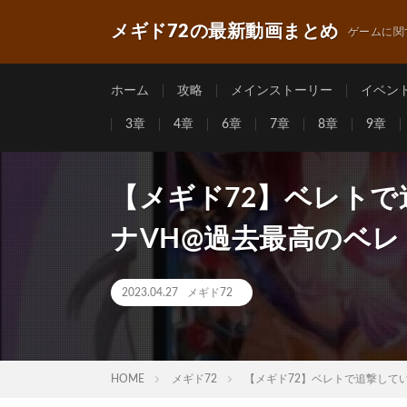
メギド72の最新動画まとめ
ゲームに関
ホーム
攻略
メインストーリー
イベン
3章
4章
6章
7章
8章
9章
【メギド72】ベレトで
ナVH@過去最高のベレ
2023.04.27
メギド72
HOME
メギド72
【メギド72】ベレトで追撃してい