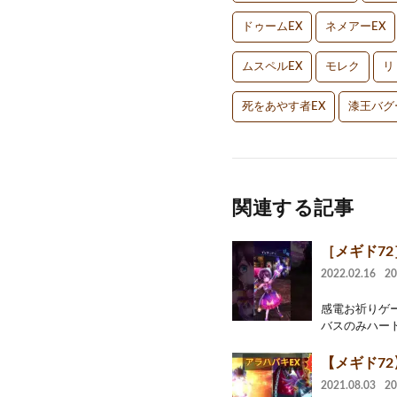
ドゥームEX
ネメアーEX
ムスペルEX
モレク
リ
死をあやす者EX
漆王バグ
関連する記事
［メギド7
2022.02.16
2
感電お祈りゲ
バスのみハート
【メギド7
2021.08.03
2