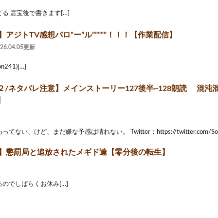
る 霊宝後で書きます[…]
】アジトTV感想バロ”ー”ル”””””！！！【作業配信】
026.04.05更新
ion241)[…]
/ネタバレ注意】メインストーリー127後半~128朗読 混沌混沌
】
い、けど、まだ嫌な予感は晴れない。 Twitter：https://twitter.com/Sorahuzi
2】‬懲罰局と追放されたメギド達‪【零分後の転生】‬
のでしばらくお休み[…]