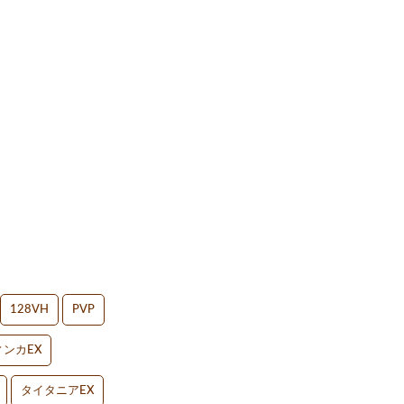
128VH
PVP
ンカEX
タイタニアEX