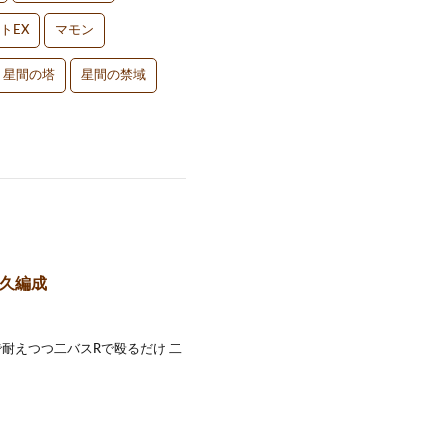
トEX
マモン
星間の塔
星間の禁域
耐久編成
耐えつつ二バスRで殴るだけ 二