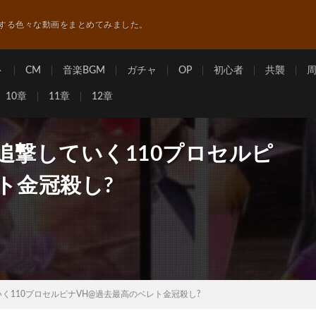
する色々な動画をまとめてみました。
ト
CM
音楽BGM
ガチャ
OP
初心者
共襲
10章
11章
12章
追撃していく110プロセルピ
ト金冠殺し?
く110プロセルピナVH@過去最高のベレト金冠殺し?