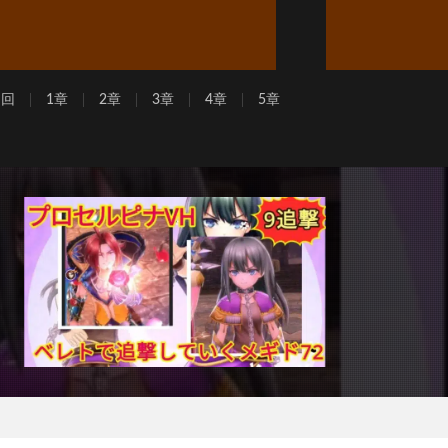
周回
1章
2章
3章
4章
5章