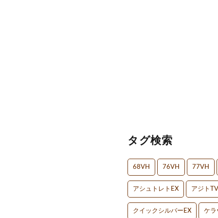
タグ検索
68VH
76VH
77VH
アシュトレトEX
アジトT
クイックシルバーEX
ケラ