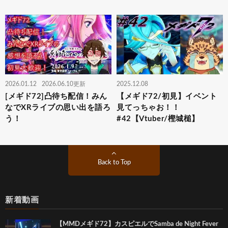
2026.01.12
2026.06.10更新
2025.12.08
[メギド72]凸待ち配信！みん
【メギド72/初見】イベント
なでXRライブの思い出を語ろ
見てっちゃお！！
う！
#42【Vtuber/樫城槌】
Back to Top
新着動画
【MMDメギド72】カスピエルでSamba de Night Fever