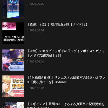
2026.08.09
【迫害…（泣）】初見実況#68【メギド72】
2026.08.07
【衣装】デカラビアメギドの日ログインボイス〜ガチャ
【メギド72備忘録】#33
2026.08.06
【#お絵描き配信 】リクエストお絵描きVol.6.5 ハルファ
ス【魔ヶ月にーな】 #vtuber
2026.08.06
【メギド７２】星間RTA そろそろ真面目に記録更新を