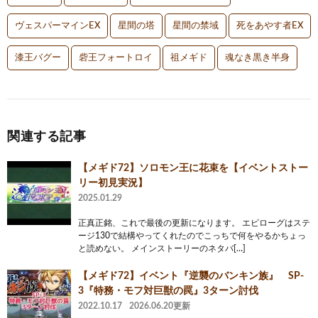
ヴェスパーマインEX
星間の塔
星間の禁域
死をあやす者EX
漆王バグー
砦王フォートロイ
祖メギド
魂なき黒き半身
関連する記事
【メギド72】ソロモン王に花束を【イベントストー
リー初見実況】
2025.01.29
正真正銘、これで最後の更新になります。 エピローグはステ
ージ130で結構やってくれたのでこっちで何をやるかちょっ
と読めない。 メインストーリーのネタバ[…]
【メギド72】イベント『逆襲のバンキン族』 SP-
3『特務・モフ対巨獣の罠』3ターン討伐
2022.10.17
2026.06.20更新