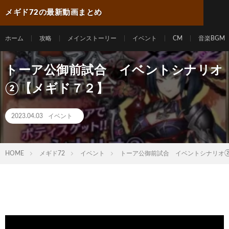
メギド72の最新動画まとめ
ホーム
攻略
メインストーリー
イベント
CM
音楽BGM
トーア公御前試合 イベントシナリオ
②【メギド７２】
2023.04.03
イベント
HOME
メギド72
イベント
トーア公御前試合 イベントシナリオ