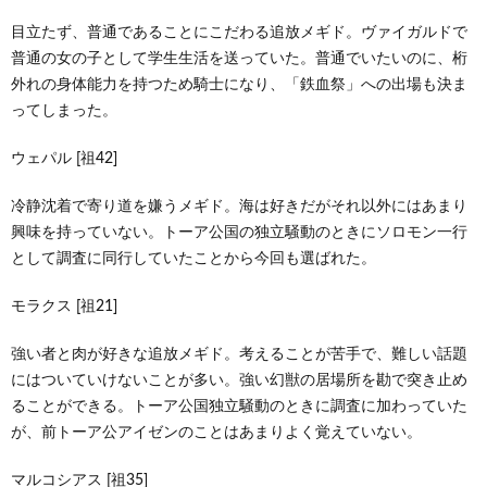
目立たず、普通であることにこだわる追放メギド。ヴァイガルドで
普通の女の子として学生生活を送っていた。普通でいたいのに、桁
外れの身体能力を持つため騎士になり、「鉄血祭」への出場も決ま
ってしまった。
ウェパル [祖42]
冷静沈着で寄り道を嫌うメギド。海は好きだがそれ以外にはあまり
興味を持っていない。トーア公国の独立騒動のときにソロモン一行
として調査に同行していたことから今回も選ばれた。
モラクス [祖21]
強い者と肉が好きな追放メギド。考えることが苦手で、難しい話題
にはついていけないことが多い。強い幻獣の居場所を勘で突き止め
ることができる。トーア公国独立騒動のときに調査に加わっていた
が、前トーア公アイゼンのことはあまりよく覚えていない。
マルコシアス [祖35]