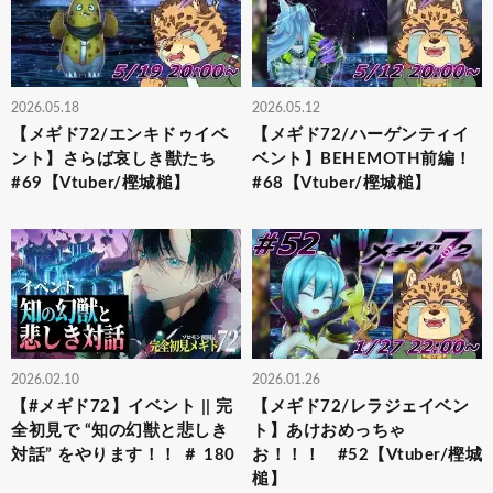
2026.05.18
2026.05.12
【メギド72/エンキドゥイベ
【メギド72/ハーゲンティイ
ント】さらば哀しき獣たち
ベント】BEHEMOTH前編！
#69【Vtuber/樫城槌】
#68【Vtuber/樫城槌】
2026.02.10
2026.01.26
【#メギド72】イベント || 完
【メギド72/レラジェイベン
全初見で “知の幻獣と悲しき
ト】あけおめっちゃ
対話” をやります！！ ＃ 180
お！！！ #52【Vtuber/樫城
槌】