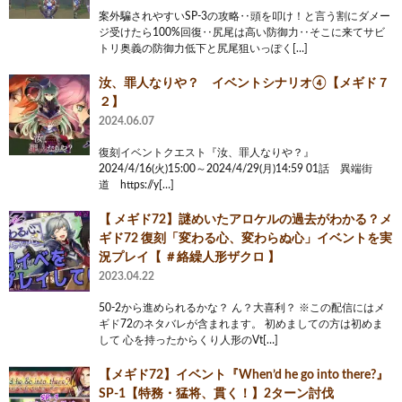
案外騙されやすいSP-3の攻略‥頭を叩け！と言う割にダメー
ジ受けたら100%回復‥尻尾は高い防御力‥そこに来てサビ
トリ奥義の防御力低下と尻尾狙いっぽく[…]
汝、罪人なりや？ イベントシナリオ④【メギド７
２】
2024.06.07
復刻イベントクエスト『汝、罪人なりや？』
2024/4/16(火)15:00～2024/4/29(月)14:59 01話 異端街
道 https://y[…]
【 メギド72】謎めいたアロケルの過去がわかる？メ
ギド72 復刻「変わる心、変わらぬ心」イベントを実
況プレイ【 ＃絡繰人形ザクロ 】
2023.04.22
50-2から進められるかな？ ん？大喜利？ ※この配信にはメ
ギド72のネタバレが含まれます。 初めましての方は初めま
して 心を持ったからくり人形のVt[…]
【メギド72】イベント『When’d he go into there?』
SP-1【特務・猛将、貫く！】2ターン討伐