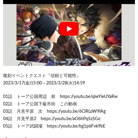
復刻イベントクエスト『信頼と可能性』
2023/3/17(金)15:00～2023/3/28(火)14:59
01話 トーア公国周辺 前 https://youtu.be/qiwYieUYaRw
02話 トーア公国下級市街 この動画
03話 月見平原 次 https://youtu.be/6CIRLoW9lAg
04話 月見平原2 https://youtu.be/aO6hPqSzSGo
05話 トーア武闘場 https://youtu.be/bg1p6Fvk9bE