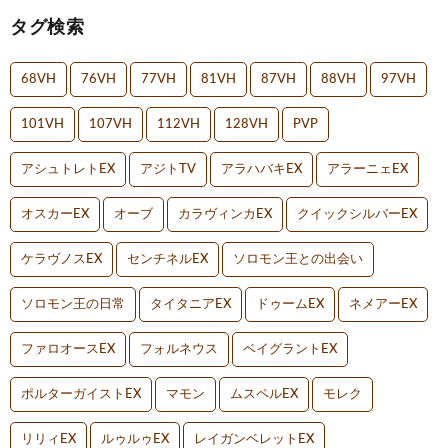
タグ検索
68VH
76VH
77VH
81VH
87VH
88VH
97VH
101VH
107VH
112VH
128VH
PVP
アシュトレトEX
アジトTV
アラハバキEX
アラーニェEX
オスカーEX
オーブ
カラヴィンカEX
クイックシルバーEX
ケラヴノスEX
センチネルEX
ソロモン王との出会い
ソロモン王の日常
タイタニアEX
ドゥームEX
ネメアーEX
ファロオースEX
フォルネウス
ベイグラントEX
ポルターガイストEX
マモン
ムスペルEX
モレク
リリィEX
ルゥルゥEX
レイガンベレットEX