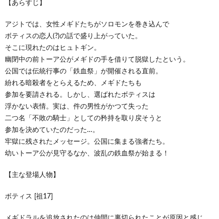
【あらすじ】
アジトでは、女性メギドたちがソロモンを巻き込んで
ボティスの恋人(?)の話で盛り上がっていた。
そこに現れたのはヒュトギン。
幽閉中の前トーア公がメギドの手を借りて脱獄したという。
公国では伝統行事の「鉄血祭」が開催される直前。
紛れる暗殺者をとらえるため、メギドたちも
参加を要請される。しかし、選ばれたボティスは
浮かない表情。実は、件の男性がかつて失った
二つ名「不敗の騎士」としての矜持を取り戻そうと
参加を決めていたのだった…。
牢獄に残されたメッセージ。公国に集まる強者たち。
幼いトーア公が見守るなか、波乱の鉄血祭が始まる！
【主な登場人物】
ボティス [祖17]
メギドラルを追放されたのは仲間に裏切られたことが原因と感じ、