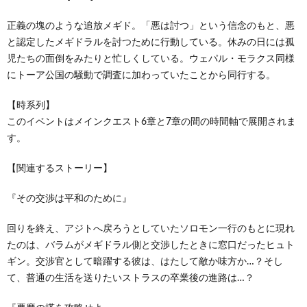
正義の塊のような追放メギド。「悪は討つ」という信念のもと、悪
と認定したメギドラルを討つために行動している。休みの日には孤
児たちの面倒をみたりと忙しくしている。ウェパル・モラクス同様
にトーア公国の騒動で調査に加わっていたことから同行する。
【時系列】
このイベントはメインクエスト6章と7章の間の時間軸で展開されま
す。
【関連するストーリー】
『その交渉は平和のために』
回りを終え、アジトへ戻ろうとしていたソロモン一行のもとに現れ
たのは、バラムがメギドラル側と交渉したときに窓口だったヒュト
ギン。交渉官として暗躍する彼は、はたして敵か味方か…？そし
て、普通の生活を送りたいストラスの卒業後の進路は…？