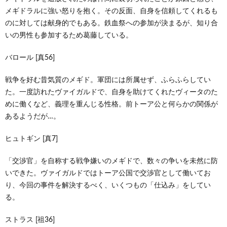
メギドラルに強い怒りを抱く。その反面、自身を信頼してくれるも
のに対しては献身的でもある。鉄血祭への参加が決まるが、知り合
いの男性も参加するため葛藤している。
バロール [真56]
戦争を好む昔気質のメギド。軍団には所属せず、ふらふらしてい
た。一度訪れたヴァイガルドで、自身を助けてくれたヴィータのた
めに働くなど、義理を重んじる性格。前トーア公と何らかの関係が
あるようだが…。
ヒュトギン [真7]
「交渉官」を自称する戦争嫌いのメギドで、数々の争いを未然に防
いできた。ヴァイガルドではトーア公国で交渉官として働いてお
り、今回の事件を解決するべく、いくつもの「仕込み」をしてい
る。
ストラス [祖36]