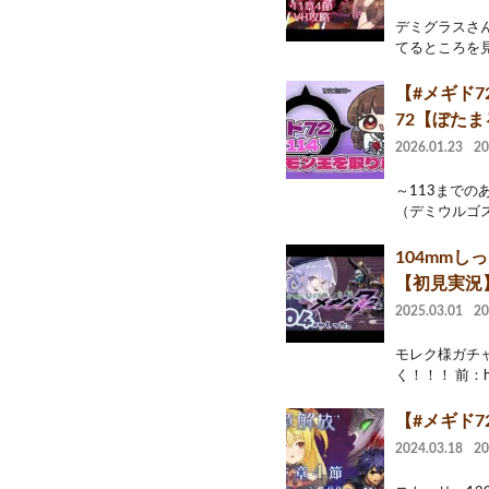
デミグラスさ
てるところを見せ
【#メギド
72【ぼたまる
2026.01.23
2
～113まで
（デミウルゴス
104mmし
【初見実況】
2025.03.01
2
モレク様ガチ
く！！！ 前：http
【#メギド72
2024.03.18
2