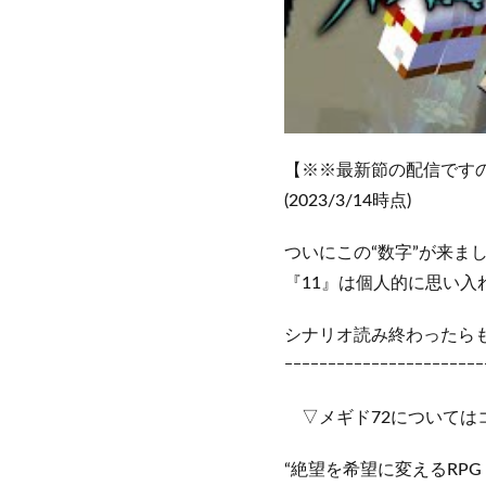
【※※最新節の配信です
(2023/3/14時点)
ついにこの“数字”が来ま
『11』は個人的に思い入
シナリオ読み終わったらも
ｰｰｰｰｰｰｰｰｰｰｰｰｰｰｰｰｰｰｰｰｰｰｰ
▽メギド72については
“絶望を希望に変えるRP