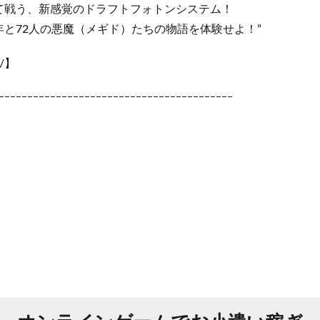
て戦う、新感覚のドラフトフォトンシステム！
と72人の悪魔（メギド）たちの物語を体験せよ！”
m/】
ｰｰｰｰｰｰｰｰｰｰｰｰｰｰｰｰｰｰｰｰｰｰｰｰｰｰｰｰｰｰｰｰｰｰｰｰｰｰｰｰｰ