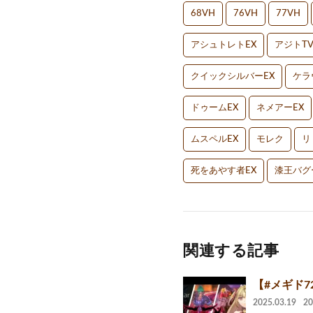
68VH
76VH
77VH
アシュトレトEX
アジトT
クイックシルバーEX
ケラ
ドゥームEX
ネメアーEX
ムスペルEX
モレク
リ
死をあやす者EX
漆王バグ
関連する記事
【#メギド72
2025.03.19
2