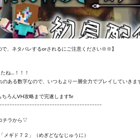
ので、ネタバレするorされるにご注意ください※※】
したね…！！！
れのある数字なので、いつもより一層全力でプレイしていきます
ちろんVH攻略まで完遂します❗✊
ｰｰｰｰｰｰｰｰｰｰｰｰｰｰｰｰｰｰｰｰｰｰｰｰｰｰｰｰｰｰｰｰｰｰｰｰｰｰｰｰｰ
コチラから▽
G「メギド７２」（めぎどななじゅうに）