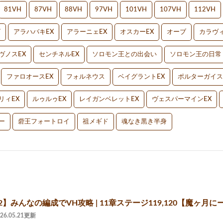
81VH
87VH
88VH
97VH
101VH
107VH
112VH
V
アラハバキEX
アラーニェEX
オスカーEX
オーブ
カラヴィ
ヴノスEX
センチネルEX
ソロモン王との出会い
ソロモン王の日常
ファロオースEX
フォルネウス
ベイグラントEX
ポルターガイス
リィEX
ルゥルゥEX
レイガンベレットEX
ヴェスパーマインEX
ー
砦王フォートロイ
祖メギド
魂なき黒き半身
】みんなの編成でVH攻略 | 11章ステージ119,120【魔ヶ月にーな】
026.05.21更新