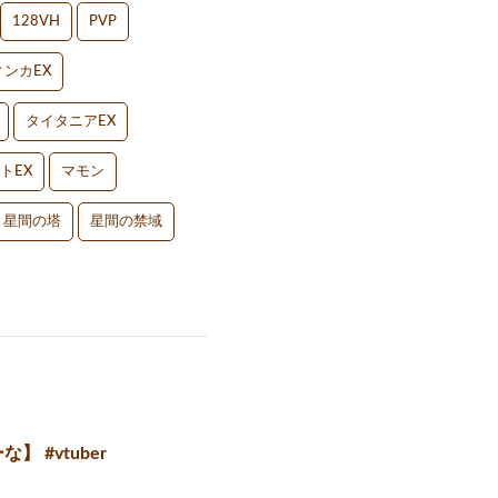
128VH
PVP
ンカEX
タイタニアEX
トEX
マモン
星間の塔
星間の禁域
 #vtuber