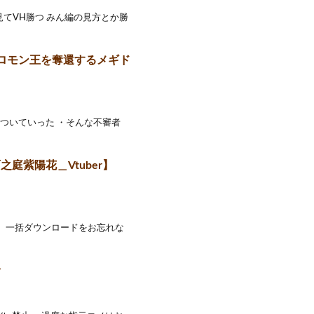
てVH勝つ みん編の見方とか勝
ソロモン王を奪還するメギド
ついていった ・そんな不審者
之庭紫陽花＿Vtuber】
開 一括ダウンロードをお忘れな
r