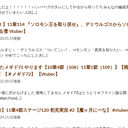
んだよ！！！！！！ ハンバーグのタレにしてやるから待ってろ みんなの編成見
ていきたい ⚠️注[…]
72 】11章114 『ソロモン王を取り戻せ』、デミウルゴスから
雪 Vtuber】
026.01.24更新
のあらすじ～ ・デミウルゴス「ついてこい！」→モンモン「真実を知りたい」→
）やめてこっちにしとき[…]
ったメギド72 やります【10章4節（108）11章1節（109）】【雨
【＃メギド72】 【Vtuber】
025.09.07更新
ャ後に爪がもげました 後悔してません メギド72はとうとうオフライン版公
s://you[…]
】11章4節ステージ120 初見実況 #2【魔ヶ月にーな】 #vtube
024.11.02更新