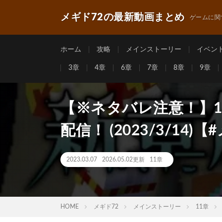
メギド72の最新動画まとめ
ゲームに関
ホーム
攻略
メインストーリー
イベン
3章
4章
6章
7章
8章
9章
【※ネタバレ注意！】1
配信！ (2023/3/14)
2023.03.07
2026.05.02更新
11章
HOME
メギド72
メインストーリー
11章