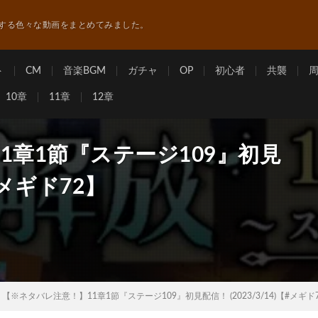
する色々な動画をまとめてみました。
ト
CM
音楽BGM
ガチャ
OP
初心者
共襲
10章
11章
12章
1章1節『ステージ109』初見
【#メギド72】
【※ネタバレ注意！】11章1節『ステージ109』初見配信！ (2023/3/14)【#メギド