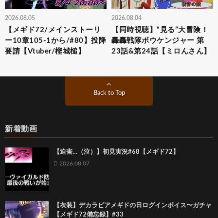
2026.08.05
2026.08.04
【メギド72/メインストーリ
【同時視聴】“見る”大冒険！
ー10章105-1から/#80】投降
轟轟戦隊ボウケンジャー 第
要請【Vtuber/樫城槌】
23話&第24話【ミロんさん】
Back to Top
新着動画
【迫害…（泣）】初見実況#68【メギド72】
2026.08.07
【衣装】デカラビアメギドの日ログインボイス〜ガチャ
【メギド72備忘録】#33