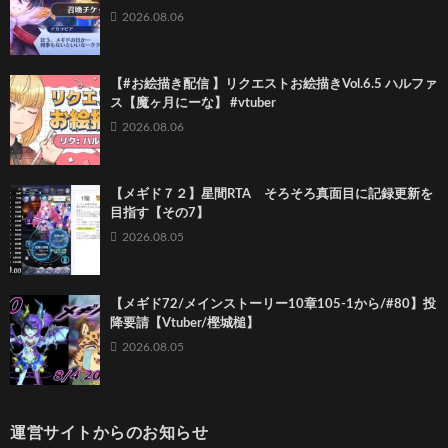
2026.08.06
【#お絵描き配信 】リクエストお絵描きVol.6.5 ハルファ
ス【魔ヶ月にーな】 #vtuber
2026.08.06
【メギド７２】星間RTA そろそろ真面目に記録更新を
目指す【その7】
2026.08.05
【メギド72/メインストーリー10章105-1から/#80】投
降要請【Vtuber/樫城槌】
2026.08.05
運営サイトからのお知らせ