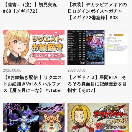
【迫害…（泣）】初見実況
【衣装】デカラビアメギドの
#68【メギド72】
日ログインボイス〜ガチャ
【メギド72備忘録】#33
2026.08.06
2026.08.05
【#お絵描き配信 】リクエス
【メギド７２】星間RTA そ
トお絵描きVol.6.5 ハルファ
ろそろ真面目に記録更新を目
ス【魔ヶ月にーな】 #vtuber
指す【その7】