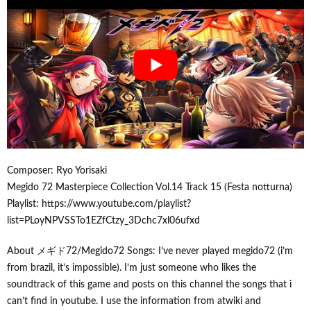
Composer: Ryo Yorisaki
Megido 72 Masterpiece Collection Vol.14 Track 15 (Festa notturna)
Playlist: https://www.youtube.com/playlist?
list=PLoyNPVSSTo1EZfCtzy_3Dchc7xl06ufxd
About メギド72/Megido72 Songs: I’ve never played megido72 (i’m
from brazil, it’s impossible). I’m just someone who likes the
soundtrack of this game and posts on this channel the songs that i
can’t find in youtube. I use the information from atwiki and