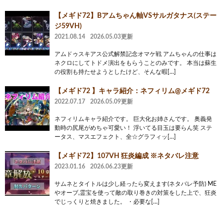
【メギド72】Bアムちゃん軸VSサルガタナス(ステー
ジ59VH)
2021.08.14
2026.05.03更新
アムドゥスキアス公式解禁記念オマケ戦 アムちゃんの仕事は
ネクロにしてトドメ演出をもらうことのみです。 本当は蘇生
の役割も持たせようとしたけど、そんな暇[…]
【メギド72 】キャラ紹介：ネフィリム@メギド72
2022.07.17
2026.05.09更新
ネフィリムキャラ紹介です。 巨大化お姉さんです。 奥義発
動時の尻尾がめちゃ可愛い！ 浮いてる目玉は要らん笑 ステ
ータス、マスエフェクト、全☆グラフィッ[…]
【メギド72】107VH 狂炎編成 ※ネタバレ注意
2023.01.16
2026.06.23更新
サムネとタイトルは少し経ったら変えます(ネタバレ予防) ME
やオーブ,霊宝を使って敵の取り巻きの対策をした上で、狂炎
でじっくりと焼きました。 ・必要な[…]