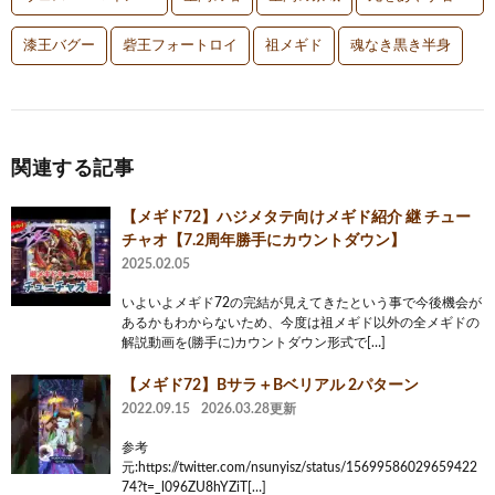
漆王バグー
砦王フォートロイ
祖メギド
魂なき黒き半身
関連する記事
【メギド72】ハジメタテ向けメギド紹介 継 チュー
チャオ【7.2周年勝手にカウントダウン】
2025.02.05
いよいよメギド72の完結が見えてきたという事で今後機会が
あるかもわからないため、今度は祖メギド以外の全メギドの
解説動画を(勝手に)カウントダウン形式で[…]
【メギド72】Bサラ＋Bベリアル 2パターン
2022.09.15
2026.03.28更新
参考
元:https://twitter.com/nsunyisz/status/15699586029659422
74?t=_l096ZU8hYZiT[…]