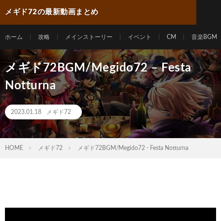
メギド72の最新動画まとめ
ホーム
攻略
メインストーリー
イベント
CM
音楽BGM
メギド72BGM/Megido72 – Festa
Notturna
2023.01.18
メギド72
HOME
メギド72
メギド72BGM/Megido72 - Festa Notturna