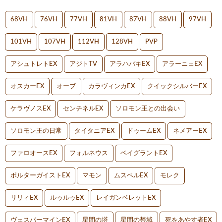
68VH
76VH
77VH
81VH
87VH
88VH
97VH
101VH
107VH
112VH
128VH
PVP
アシュトレトEX
アジトTV
アラハバキEX
アラーニェEX
オスカーEX
オーブ
カラヴィンカEX
クイックシルバーEX
ケラヴノスEX
センチネルEX
ソロモン王との出会い
ソロモン王の日常
タイタニアEX
ドゥームEX
ネメアーEX
ファロオースEX
フォルネウス
ベイグラントEX
ポルターガイストEX
マモン
ムスペルEX
モレク
リリィEX
ルゥルゥEX
レイガンベレットEX
ヴェスパーマインEX
星間の塔
星間の禁域
死をあやす者EX