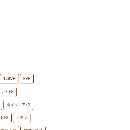
128VH
PVP
ンカEX
タイタニアEX
トEX
マモン