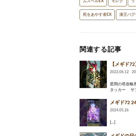
ムスペルEX
モレク
リ
死をあやす者EX
漆王バグ
関連する記事
【メギド7
2022.06.12
2
星間の塔攻略用
タッカー サブ
メギド72 24
2024.05.26
[…]