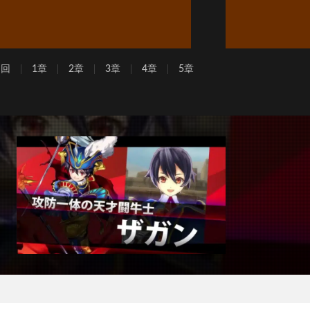
周回
1章
2章
3章
4章
5章