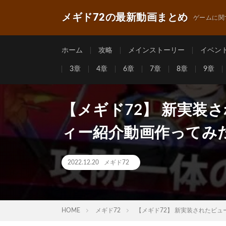
メギド72の最新動画まとめ
ゲームに関
ホーム
攻略
メインストーリー
イベン
3章
4章
6章
7章
8章
9章
【メギド72】 新実装
ィー紹介動画作ってみ
2022.12.20
メギド72
HOME
メギド72
【メギド72】 新実装されたビ