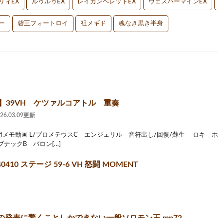
リィEX
ルゥルゥEX
レイガンベレットEX
ヴェスパーマインEX
ー
砦王フォートロイ
祖メギド
魂なき黒き半身
2】39VH ケツァルコアトル 重奏
026.03.09更新
メモ動画 L/プロメテウスC エンジェリル 音符出し/回復/蘇生 ロキ 
ナックB バロン[…]
0410 ステージ 59-6 VH 怒闘 MOMENT