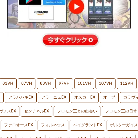
81VH
87VH
88VH
97VH
101VH
107VH
112VH
V
アラハバキEX
アラーニェEX
オスカーEX
オーブ
カラヴィ
ヴノスEX
センチネルEX
ソロモン王との出会い
ソロモン王の日常
ファロオースEX
フォルネウス
ベイグラントEX
ポルターガイス