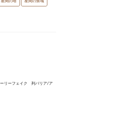
星間の塔
星間の禁域
ホーリーフェイク 列バリア/ア