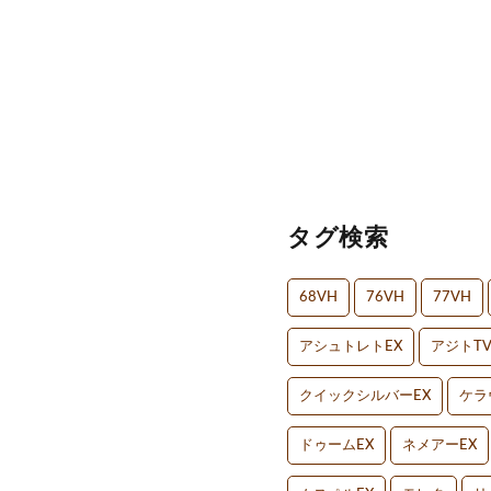
タグ検索
68VH
76VH
77VH
アシュトレトEX
アジトT
クイックシルバーEX
ケラ
ドゥームEX
ネメアーEX