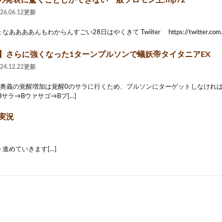
の発表に驚くことしかできない一般ソロモン王.mp72
026.06.12更新
あああんもわからんすごい28日はやくきて Twiiter https://twitter.com/me
2】さらに強くなった1ターンプルソンで蟻妖帝タイタニアEX
024.12.22更新
ゲ奥義の覚醒増加は覚醒0のサラに行くため、プルソンにターゲットしなけれ
Bサラ→Bウァサゴ→Bプ[…]
実況
進めていきます[…]