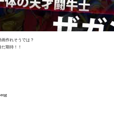
動画作れそうでは？
待だ期待！！
seqg