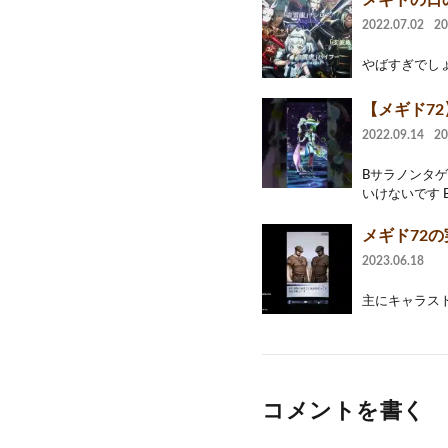
メギドの日
2022.07.02
2
やばすぎでしょなあ
【メギド7
2022.09.14
2
Bサラノンタ
いけないです 
メギド72の
2023.06.18
主にキャラスト
コメントを書く