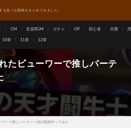
する色々な動画をまとめてみました。
ト
CM
音楽BGM
ガチャ
OP
初心者
共襲
10章
11章
12章
されたビューワーで推しパーテ
た
ューワーで推しパーティー紹介動画作ってみた