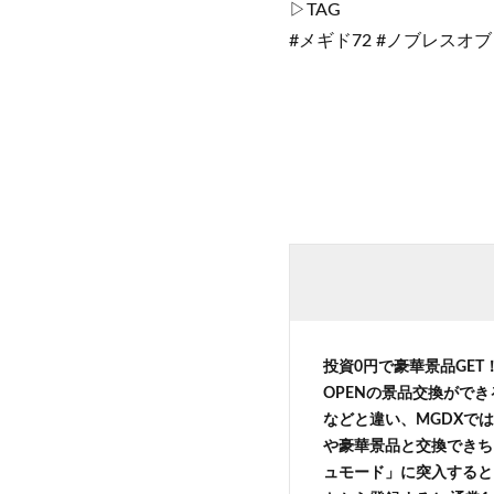
▷TAG
#メギド72 #ノブレスオ
投資0円で豪華景品GE
OPENの景品交換がで
などと違い、MGDXでは
や豪華景品と交換できち
ュモード」に突入すると 