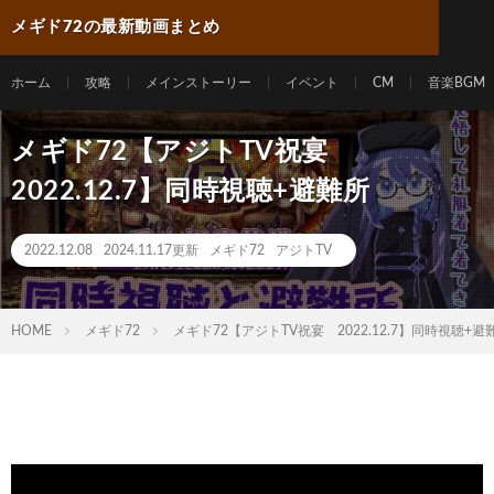
メギド72の最新動画まとめ
ホーム
攻略
メインストーリー
イベント
CM
音楽BGM
メギド72【アジトTV祝宴
2022.12.7】同時視聴+避難所
2022.12.08
2024.11.17更新
メギド72
アジトTV
HOME
メギド72
メギド72【アジトTV祝宴 2022.12.7】同時視聴+避