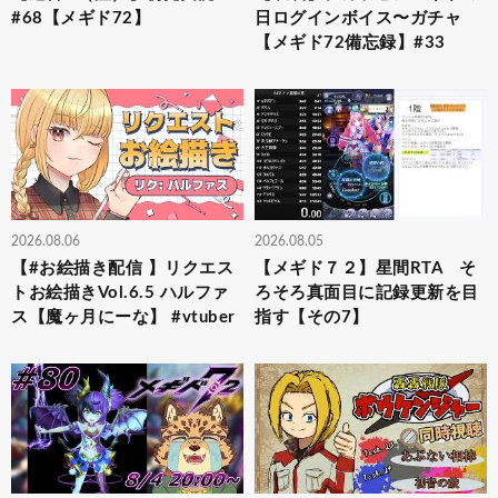
#68【メギド72】
日ログインボイス〜ガチャ
【メギド72備忘録】#33
2026.08.06
2026.08.05
【#お絵描き配信 】リクエス
【メギド７２】星間RTA そ
トお絵描きVol.6.5 ハルファ
ろそろ真面目に記録更新を目
ス【魔ヶ月にーな】 #vtuber
指す【その7】