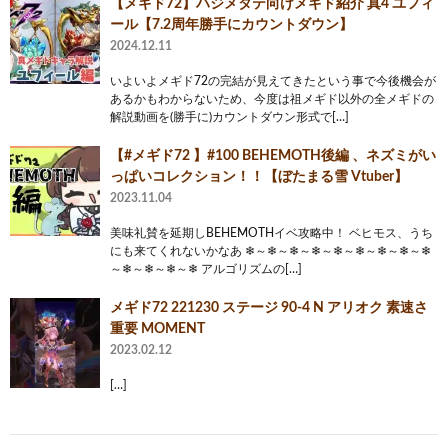
【メギド72】ハジメタテ向けメギド紹介 真4 ユフィ
ール【7.2周年勝手にカウントダウン】
2024.12.11
いよいよメギド72の完結が見えてきたという事で今後機会が
あるかもわからないため、今度は祖メギド以外の全メギドの
解説動画を(勝手に)カウントダウン形式で[…]
【#メギド72 】#100 BEHEMOTH後編 、ネズミがい
っぱいコレクション！！【ぼたまる雪 Vtuber】
2023.11.04
美味礼賛を延期しBEHEMOTHイベ攻略中！ ベヒモス、うち
にも来てくれないかなあ ❄～❄～❄～❄～❄～❄～❄～❄～❄
～❄～❄～❄～❄ アルゴリズムの[…]
メギド72 221230 ステージ 90-4 N アリオク 素速さ
重要 MOMENT
2023.02.12
[…]