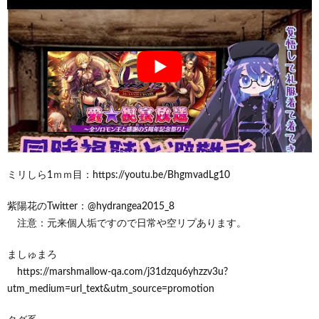
ミリしら1ｍｍ目：https://youtu.be/BhgmvadLg10
紫陽花のTwitter：@hydrangea2015_8
注意：元来個人垢ですので日常や空リプあります。
ましゅまろ
https://marshmallow-qa.com/j31dzqu6yhzzv3u?
utm_medium=url_text&utm_source=promotion