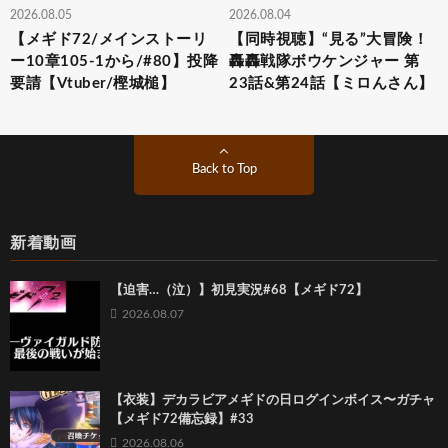
2026.08.05
2026.08.04
【メギド72/メインストーリ
【同時視聴】“見る”大冒険！
ー10章105-1から/#80】投降
轟轟戦隊ボウケンジャー 第
要請【Vtuber/樫城槌】
23話&第24話【ミロんさん】
Back to Top
新着動画
【迫害…（泣）】初見実況#68【メギド72】
2026.08.07
【衣装】デカラビアメギドの日ログインボイス〜ガチャ
【メギド72備忘録】#33
2026.08.06