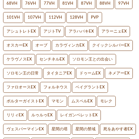
68VH
76VH
77VH
81VH
87VH
88VH
97VH
101VH
107VH
112VH
128VH
PVP
アシュトレトEX
アジトTV
アラハバキEX
アラーニェEX
オスカーEX
オーブ
カラヴィンカEX
クイックシルバーEX
ケラヴノスEX
センチネルEX
ソロモン王との出会い
ソロモン王の日常
タイタニアEX
ドゥームEX
ネメアーEX
ファロオースEX
フォルネウス
ベイグラントEX
ポルターガイストEX
マモン
ムスペルEX
モレク
リリィEX
ルゥルゥEX
レイガンベレットEX
ヴェスパーマインEX
星間の塔
星間の禁域
死をあやす者EX