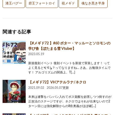
漆王バグー
砦王フォートロイ
祖メギド
魂なき黒き半身
関連する記事
【#メギド72 】#60 ボター・マッルーとソロモンの
学び舎【ぼたまる雪 Vtuber】
2023.05.19
新規復刻イベント 復刻イベントを新規で実装します！ って
よく見ると٩( ᐛ )و？ってなりますね… さあ、お勉強タイムで
す！ アルゴリズムの関係上、T[…]
【メギド72】VHアテルラナ/ネクロ
2021.09.02
2026.05.07更新
本来は連撃をバンバン入れてボス覚醒を妨害しつつ倒すのが
正攻法のステージですが、ネクロではそれが出来ないので2
ターン目には強化解除からの8倍奥義がほぼ確[…]