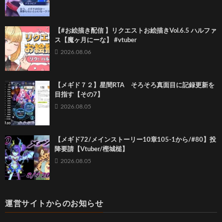
【#お絵描き配信 】リクエストお絵描きVol.6.5 ハルファ
ス【魔ヶ月にーな】 #vtuber
2026.08.06
【メギド７２】星間RTA そろそろ真面目に記録更新を
目指す【その7】
2026.08.05
【メギド72/メインストーリー10章105-1から/#80】投
降要請【Vtuber/樫城槌】
2026.08.05
運営サイトからのお知らせ