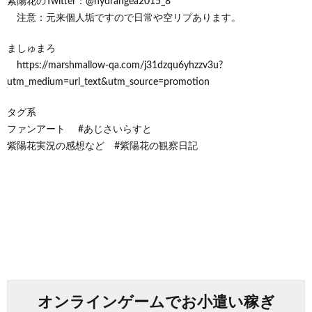
紫陽花のTwitter：@hydrangea2015_8
注意：元来個人垢ですので日常や空リプあります。
ましゅまろ
https://marshmallow-qa.com/j31dzqu6yhzzv3u?
utm_medium=url_text&utm_source=promotion
タグ系
ファンアート #あじさいらすと
紫陽花実況の感想など #紫陽花の観察日記
オンラインゲームでお小遣い稼ぎ