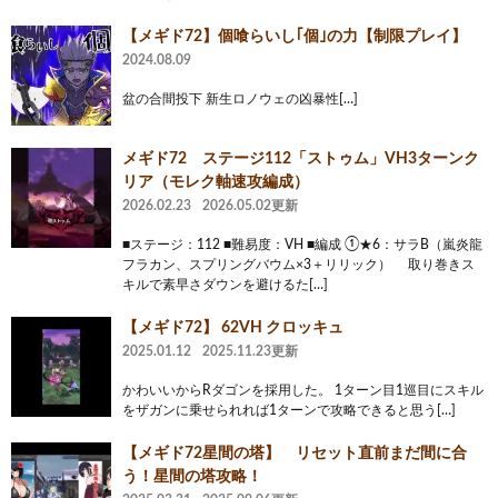
【メギド72】個喰らいし｢個｣の力【制限プレイ】
2024.08.09
盆の合間投下 新生ロノウェの凶暴性[…]
メギド72 ステージ112「ストゥム」VH3ターンク
リア（モレク軸速攻編成）
2026.02.23
2026.05.02更新
■ステージ：112 ■難易度：VH ■編成 ①★6：サラB（嵐炎龍
フラカン、スプリングバウム×3＋リリック） 取り巻きス
キルで素早さダウンを避けるた[…]
【メギド72】 62VH クロッキュ
2025.01.12
2025.11.23更新
かわいいからRダゴンを採用した。 1ターン目1巡目にスキル
をザガンに乗せられれば1ターンで攻略できると思う[…]
【メギド72星間の塔】 リセット直前まだ間に合
う！星間の塔攻略！