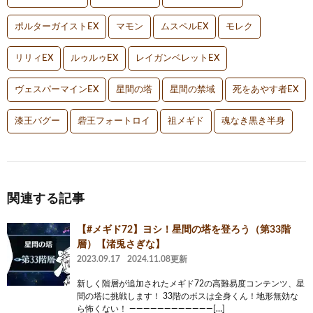
ポルターガイストEX
マモン
ムスペルEX
モレク
リリィEX
ルゥルゥEX
レイガンベレットEX
ヴェスパーマインEX
星間の塔
星間の禁域
死をあやす者EX
漆王バグー
砦王フォートロイ
祖メギド
魂なき黒き半身
関連する記事
【#メギド72】ヨシ！星間の塔を登ろう（第33階
層）【渚兎さぎな】
2023.09.17
2024.11.08更新
新しく階層が追加されたメギド72の高難易度コンテンツ、星
間の塔に挑戦します！ 33階のボスは全身くん！地形無効な
ら怖くない！ ――――――――――――[…]