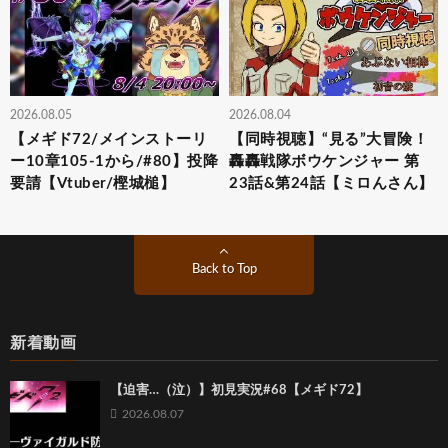
2026.08.05
2026.08.04
【メギド72/メインストーリ
【同時視聴】“見る”大冒険！
ー10章105-1から/#80】投降
轟轟戦隊ボウケンジャー 第
要請【Vtuber/樫城槌】
23話&第24話【ミロんさん】
Back to Top
新着動画
【迫害…（泣）】初見実況#68【メギド72】
2026.08.07