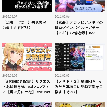
2026.08.07
2026.08.06
【迫害…（泣）】初見実況
【衣装】デカラビアメギドの
#68【メギド72】
日ログインボイス〜ガチャ
【メギド72備忘録】#33
2026.08.06
2026.08.05
【#お絵描き配信 】リクエス
【メギド７２】星間RTA そ
トお絵描きVol.6.5 ハルファ
ろそろ真面目に記録更新を目
ス【魔ヶ月にーな】 #vtuber
指す【その7】