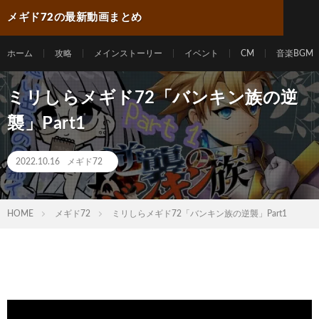
メギド72の最新動画まとめ
ホーム
攻略
メインストーリー
イベント
CM
音楽BGM
ミリしらメギド72「バンキン族の逆
襲」Part1
2022.10.16
メギド72
HOME
メギド72
ミリしらメギド72「バンキン族の逆襲」Part1