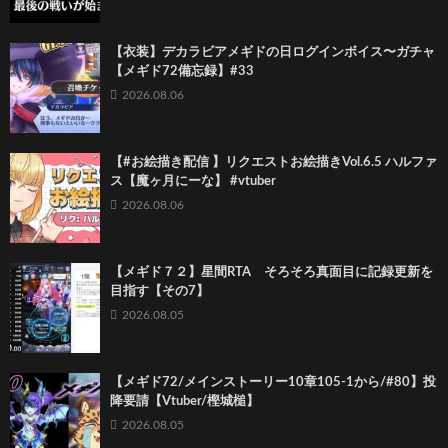
【衣装】デカラビアメギドの日ログインボイス〜ガチャ
【メギド72備忘録】#33
2026.08.06
【#お絵描き配信 】リクエストお絵描きVol.6.5 ハルファ
ス【魔ヶ月にーな】 #vtuber
2026.08.06
【メギド７２】星間RTA そろそろ真面目に記録更新を
目指す【その7】
2026.08.05
【メギド72/メインストーリー10章105-1から/#80】投
降要請【Vtuber/樫城槌】
2026.08.05