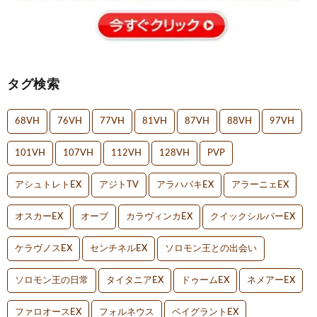
タグ検索
68VH
76VH
77VH
81VH
87VH
88VH
97VH
101VH
107VH
112VH
128VH
PVP
アシュトレトEX
アジトTV
アラハバキEX
アラーニェEX
オスカーEX
オーブ
カラヴィンカEX
クイックシルバーEX
ケラヴノスEX
センチネルEX
ソロモン王との出会い
ソロモン王の日常
タイタニアEX
ドゥームEX
ネメアーEX
ファロオースEX
フォルネウス
ベイグラントEX