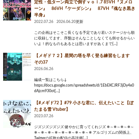
定性・低ターン両立で倒すｖｏｌ.7 85VH『ヌメロ
ーン』 86VH『ケーダシン』 87VH『魂なき黒き
半身』
2022.07.26
2026.06.20更新
この企画はそこそこ長くなる予定であり若いステージから順
に収録してます、序盤はそんなことしなくても倒せるからい
いよ！的なものもあるとは思いますがあくまで[…]
【メギド７２】星間の塔を早く登る練習をします
その37
2026.06.26
編成一覧はこちら↓
https://docs.google.com/spreadsheets/d/1EbEKCJRF3jDy4x0
dAjcm930ot[…]
【#メギド72 】#79 小さな君に、伝えたいこと【ぼ
たまる雪 Vtuber】
2023.07.26
ジズジズジズジズ 健やかに育ってくれジズ ❄～❄～❄～❄～
❄～❄～❄～❄～❄～❄～❄～❄～❄ アルゴリズムの関係上、
Twitterの拡散や配信の高評価[…]