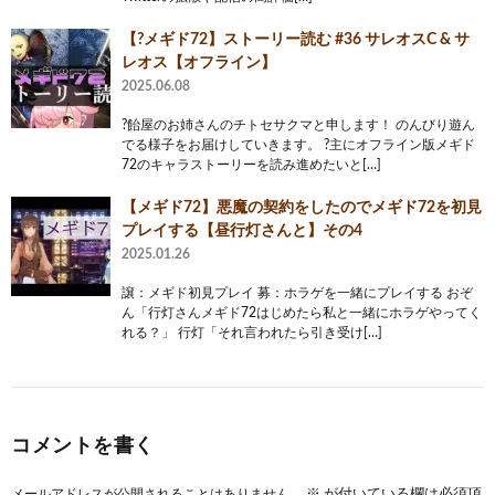
【?メギド72】ストーリー読む #36 サレオスC & サ
レオス【オフライン】
2025.06.08
?飴屋のお姉さんのチトセサクマと申します！ のんびり遊ん
でる様子をお届けしていきます。 ?主にオフライン版メギド
72のキャラストーリーを読み進めたいと[…]
【メギド72】悪魔の契約をしたのでメギド72を初見
プレイする【昼行灯さんと】その4
2025.01.26
譲：メギド初見プレイ 募：ホラゲを一緒にプレイする おぞ
ん「行灯さんメギド72はじめたら私と一緒にホラゲやってく
れる？」 行灯「それ言われたら引き受け[…]
コメントを書く
メールアドレスが公開されることはありません。
※
が付いている欄は必須項