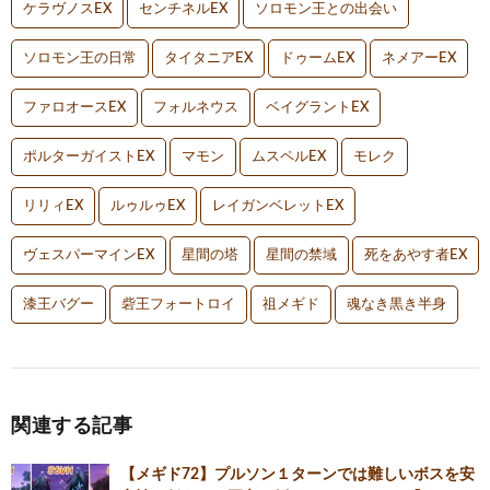
ケラヴノスEX
センチネルEX
ソロモン王との出会い
ソロモン王の日常
タイタニアEX
ドゥームEX
ネメアーEX
ファロオースEX
フォルネウス
ベイグラントEX
ポルターガイストEX
マモン
ムスペルEX
モレク
リリィEX
ルゥルゥEX
レイガンベレットEX
ヴェスパーマインEX
星間の塔
星間の禁域
死をあやす者EX
漆王バグー
砦王フォートロイ
祖メギド
魂なき黒き半身
関連する記事
【メギド72】プルソン１ターンでは難しいボスを安