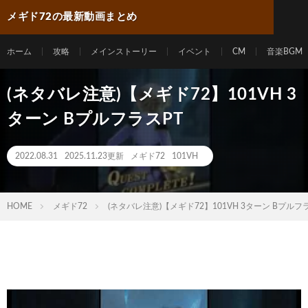
メギド72の最新動画まとめ
ホーム
攻略
メインストーリー
イベント
CM
音楽BGM
(ネタバレ注意)【メギド72】101VH 3
ターン BプルフラスPT
2022.08.31
2025.11.23更新
メギド72
101VH
HOME
メギド72
(ネタバレ注意)【メギド72】101VH 3ターン Bプルフ