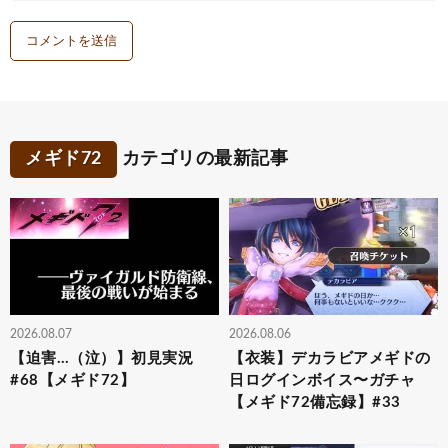
メギド72
カテゴリの最新記事
2026.08.07
2026.08.06
【迫害…（泣）】初見実況
【衣装】デカラビアメギドの
#68【メギド72】
日ログインボイス〜ガチャ
【メギド72備忘録】#33