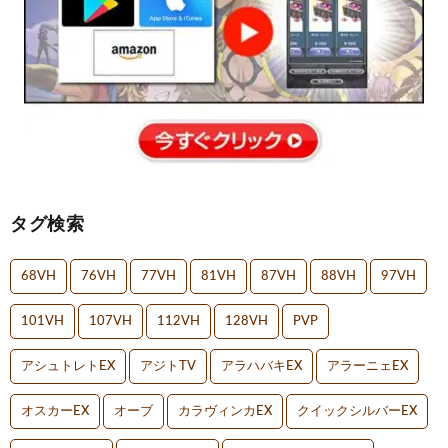
タグ検索
68VH
76VH
77VH
81VH
87VH
88VH
97VH
101VH
107VH
112VH
128VH
PVP
アシュトレトEX
アジトTV
アラハバキEX
アラーニェEX
オスカーEX
オーブ
カラヴィンカEX
クイックシルバーEX