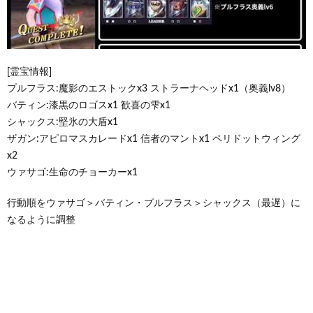
[霊宝情報]
プルフラス:魔影のエストックx3 ストラーナヘッドx1（奥義lv8）
バティン:漆黒のロゴスx1 歓喜の雫x1
シャックス:堅氷の大盾x1
ザガン:アピロマスカレードx1 信者のマントx1 ペリドットウィング
x2
ウァサゴ:生命のチョーカーx1
行動順をウァサゴ＞バティン・プルフラス＞シャックス（最遅）に
なるように調整