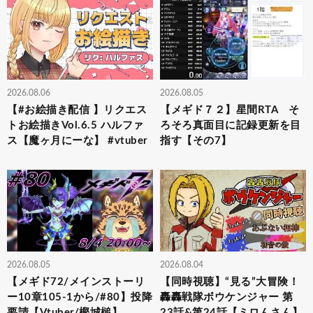
2026.08.06
2026.08.05
【#お絵描き配信 】リクエス
【メギド７２】星間RTA そ
トお絵描きVol.6.5 ハルファ
ろそろ真面目に記録更新を目
ス【魔ヶ月にーな】 #vtuber
指す【その7】
2026.08.05
2026.08.04
【メギド72/メインストーリ
【同時視聴】“見る”大冒険！
ー10章105-1から/#80】投降
轟轟戦隊ボウケンジャー 第
要請【Vtuber/樫城槌】
23話&第24話【ミロんさん】