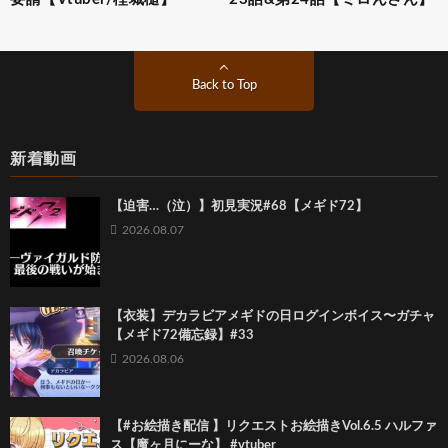
Back to Top
新着動画
【迫害…（泣）】初見実況#68【メギド72】
2026.08.07
【衣装】デカラビアメギドの日ログインボイス〜ガチャ
【メギド72備忘録】#33
2026.08.06
【#お絵描き配信 】リクエストお絵描きVol.6.5 ハルファ
ス【魔ヶ月にーな】 #vtuber