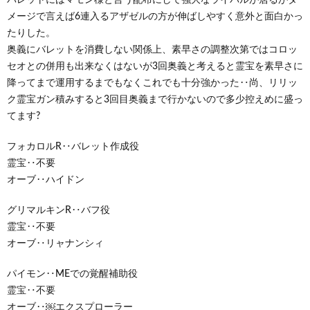
メージで言えば6連入るアザゼルの方が伸ばしやすく意外と面白かっ
たりした。
奥義にバレットを消費しない関係上、素早さの調整次第ではコロッ
セオとの併用も出来なくはないが3回奥義と考えると霊宝を素早さに
降ってまで運用するまでもなくこれでも十分強かった‥尚、リリッ
ク霊宝ガン積みすると3回目奥義まで行かないので多少控えめに盛っ
てます?
フォカロルR‥バレット作成役
霊宝‥不要
オーブ‥ハイドン
グリマルキンR‥バフ役
霊宝‥不要
オーブ‥リャナンシィ
パイモン‥MEでの覚醒補助役
霊宝‥不要
オーブ‥￼エクスプローラー