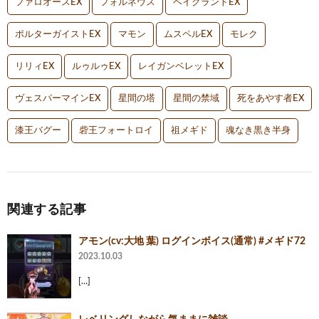
ファロオースEX
フォルネウス
ベイグラントEX
ポルターガイストEX
マモン
ムスペルEX
モレク
リリィEX
ルゥルゥEX
レイガンベレットEX
ヴェスパーマインEX
星間の塔
星間の禁域
死をあやす者EX
漆王バグー
砦王フォートロイ
祖メギド
魂なき黒き半身
関連する記事
アモン(cv:大地 葉) ログインボイス(通常) #メギド72
2023.10.03
[…]