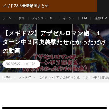
メギド72の最新動画まとめ
ホーム
攻略
メインストーリー
イベント
CM
音楽BGM
【メギド72】アザゼルロマン砲 １
ターン中３回奥義撃たせたかっただけ
の動画
2022.08.29
メギド72
HOME
メギド72
【メギド72】アザゼルロマン砲 １ターン中３回奥