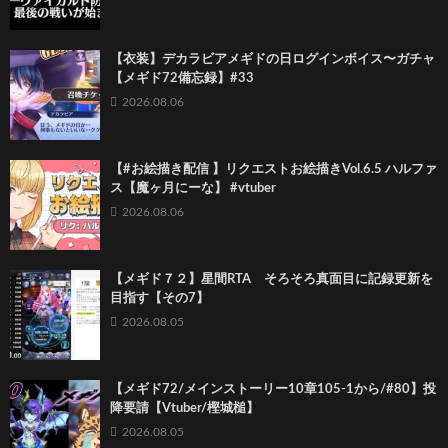
【衣装】デカラビアメギドの日ログインボイス〜ガチャ
【メギド72備忘録】#33
2026.08.06
【#お絵描き配信 】リクエストお絵描きVol.6.5 ハルファ
ス【魔ヶ月にーな】 #vtuber
2026.08.06
【メギド７２】星間RTA そろそろ真面目に記録更新を
目指す【その7】
2026.08.05
【メギド72/メインストーリー10章105-1から/#80】投
降要請【Vtuber/樫城槌】
2026.08.05