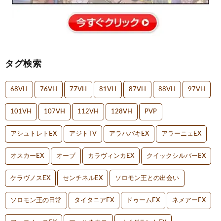
タグ検索
68VH
76VH
77VH
81VH
87VH
88VH
97VH
101VH
107VH
112VH
128VH
PVP
アシュトレトEX
アジトTV
アラハバキEX
アラーニェEX
オスカーEX
オーブ
カラヴィンカEX
クイックシルバーEX
ケラヴノスEX
センチネルEX
ソロモン王との出会い
ソロモン王の日常
タイタニアEX
ドゥームEX
ネメアーEX