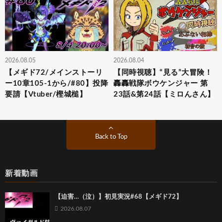
2026.08.05
2026.08.04
【メギド72/メインストーリ
【同時視聴】“見る”大冒険！
ー10章105-1から/#80】投降
轟轟戦隊ボウケンジャー 第
要請【Vtuber/樫城槌】
23話&第24話【ミロんさん】
Back to Top
新着動画
【迫害…（泣）】初見実況#68【メギド72】
2026.08.07