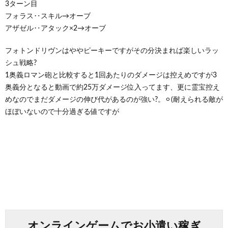
3ターン目
フォラス‥スキル→オーブ
アザゼル‥アタック×2→オーブ
フォトンドリヴンはややピーキーですがその分決まれば楽しいラッ
シュ戦略?
1奥義ロマン砲と比較すると1回あたりのダメージは控えめですが3
奥義分となると動画で約25万ダメージ位入ってます、更に霊宝控え
めなのでまだダメージの伸び代があるのが強い?。⚪︎(耐えられる敵が
ほぼいないので十分過ぎる値ですが
オンラインゲームでお小遣い稼ぎ