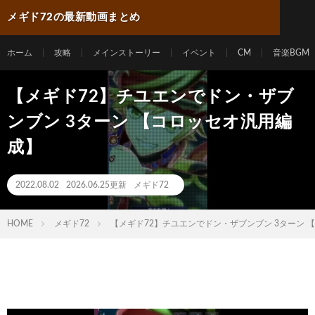
メギド72の最新動画まとめ
ホーム
攻略
メインストーリー
イベント
CM
音楽BGM
【メギド72】チユエンでドン・ザブ
ンブン 3ターン 【コロッセオ汎用編
成】
2022.08.02
2026.06.25更新
メギド72
HOME
メギド72
【メギド72】チユエンでドン・ザブンブン 3ターン 