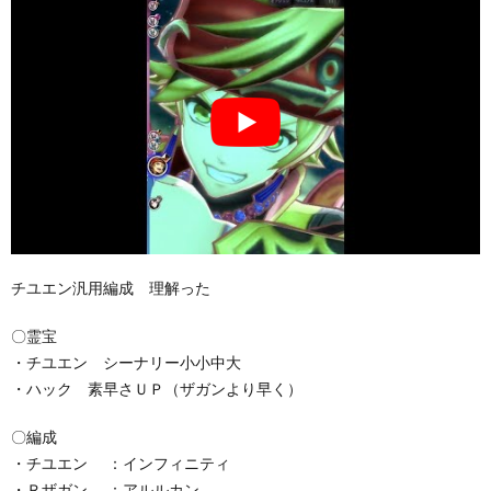
チユエン汎用編成 理解った
〇霊宝
・チユエン シーナリー小小中大
・ハック 素早さＵＰ（ザガンより早く）
〇編成
・チユエン ：インフィニティ
・Ｒザガン ：アルルカン