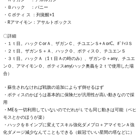
・Ｂハック ：バニー
・Ｃボティ ス ：列覚醒+1
・Rアマイモン：アサルトボックス
〇詳細
・１ｔ目。ハックＣorＡ、ザガンＣ、チユエンＳ+ＡorC、ﾎﾞﾃｨｽＳ
・２ｔ目。ザガンＳ＋Ａ、ハックＯ、ボティスＯ、チユエンＳ
・３ｔ目。ハックＡ（1ｔ目Ａの時のみ）、ザガンＯ＋any、チユエ
ンＯ、アマイモンＯ、ボティスany(ハック奥義を２ｔで使用した場
合）
・蘇生されなければ戦旗の追加によらず倒せるはず
・ボティスのかばうは基本的に保険だが汎用性が高い動きなので採
用
・MEを一切利用していないのでだれがＬでも同じ動きは可能（ベヒ
モスとかのほうが楽）
・ハックをＢインプに変えてスキル強化ダメブロ＋アマイモンＡ強
化ダメージ減少なんてこともできる（銀冠でいい星間の塔などに）