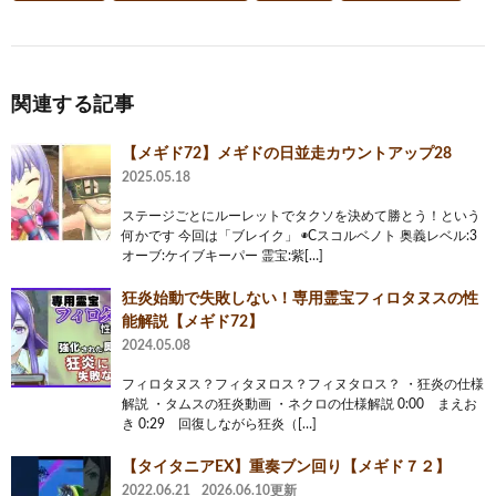
関連する記事
【メギド72】メギドの日並走カウントアップ28
2025.05.18
ステージごとにルーレットでタクソを決めて勝とう！という
何かです 今回は「ブレイク」 ◉Cスコルベノト 奥義レベル:3
オーブ:ケイブキーパー 霊宝:紫[…]
狂炎始動で失敗しない！専用霊宝フィロタヌスの性
能解説【メギド72】
2024.05.08
フィロタヌス？フィタヌロス？フィヌタロス？ ・狂炎の仕様
解説 ・タムスの狂炎動画 ・ネクロの仕様解説 0:00 まえお
き 0:29 回復しながら狂炎（[…]
【タイタニアEX】重奏ブン回り【メギド７２】
2022.06.21
2026.06.10更新