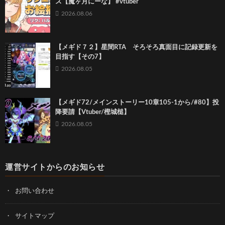
ス【魔ヶ月にーな】 #vtuber
2026.08.06
【メギド７２】星間RTA そろそろ真面目に記録更新を
目指す【その7】
2026.08.05
【メギド72/メインストーリー10章105-1から/#80】投
降要請【Vtuber/樫城槌】
2026.08.05
運営サイトからのお知らせ
お問い合わせ
サイトマップ