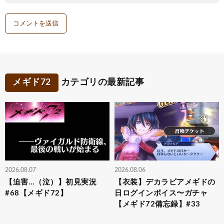
メギド72
カテゴリの最新記事
2026.08.07
2026.08.06
【迫害…（泣）】初見実況
【衣装】デカラビアメギドの
#68【メギド72】
日ログインボイス〜ガチャ
【メギド72備忘録】#33