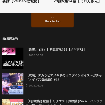
要請【Vtuber/樫城槌】
23話&第24話【ミロんさん】
Back to Top
新着動画
【迫害…（泣）】初見実況#68【メギド72】
2026.08.07
【衣装】デカラビアメギドの日ログインボイス〜ガチャ
【メギド72備忘録】#33
2026.08.06
【#お絵描き配信 】リクエストお絵描きVol.6.5 ハルファ