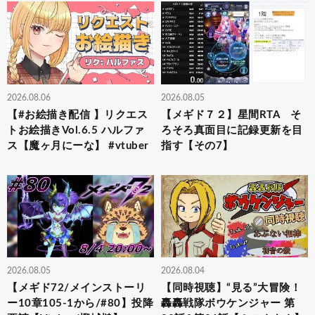
2026.08.06
2026.08.05
【#お絵描き配信 】リクエス
【メギド７２】星間RTA そ
トお絵描きVol.6.5 ハルファ
ろそろ真面目に記録更新を目
ス【魔ヶ月にーな】 #vtuber
指す【その7】
2026.08.05
2026.08.04
【メギド72/メインストーリ
【同時視聴】“見る”大冒険！
ー10章105-1から/#80】投降
轟轟戦隊ボウケンジャー 第