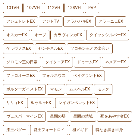
101VH
107VH
112VH
128VH
PVP
アシュトレトEX
アジトTV
アラハバキEX
アラーニェEX
オスカーEX
オーブ
カラヴィンカEX
クイックシルバーEX
ケラヴノスEX
センチネルEX
ソロモン王との出会い
ソロモン王の日常
タイタニアEX
ドゥームEX
ネメアーEX
ファロオースEX
フォルネウス
ベイグラントEX
ポルターガイストEX
マモン
ムスペルEX
モレク
リリィEX
ルゥルゥEX
レイガンベレットEX
ヴェスパーマインEX
星間の塔
星間の禁域
死をあやす者EX
漆王バグー
砦王フォートロイ
祖メギド
魂なき黒き半身