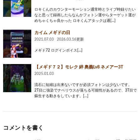
ロキくんのカウンターモーション通常時とライブ時録りたい
なと思って録画したらなんかフォトン運やらターゲット運が
めちゃくちゃ良かった ロキくんアタックは通[…]
カイム メギドの日
2021.07.03
2026.03.16更新
メギド72 ログインボイス[…]
【メギド７２】モレク 絆 奥義Lv8 ネメアー3T
2025.01.03
流石に短縮は出来ないですが必須フォトンは少ないです。
2T目に強染でナベリウスが落ちる可能性があるので、3T目で
蘇生する動きをしています。[…]
コメントを書く