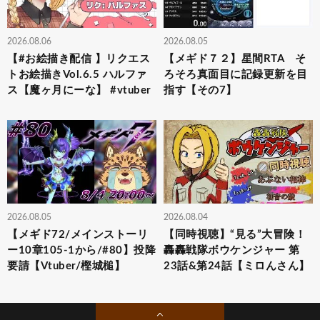
2026.08.06
2026.08.05
【#お絵描き配信 】リクエス
【メギド７２】星間RTA そ
トお絵描きVol.6.5 ハルファ
ろそろ真面目に記録更新を目
ス【魔ヶ月にーな】 #vtuber
指す【その7】
2026.08.05
2026.08.04
【メギド72/メインストーリ
【同時視聴】“見る”大冒険！
ー10章105-1から/#80】投降
轟轟戦隊ボウケンジャー 第
要請【Vtuber/樫城槌】
23話&第24話【ミロんさん】