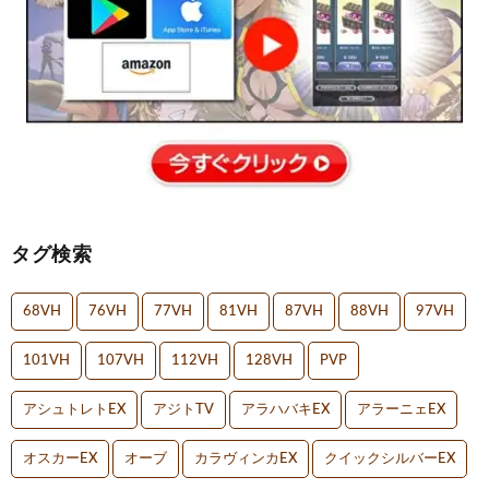
タグ検索
68VH
76VH
77VH
81VH
87VH
88VH
97VH
101VH
107VH
112VH
128VH
PVP
アシュトレトEX
アジトTV
アラハバキEX
アラーニェEX
オスカーEX
オーブ
カラヴィンカEX
クイックシルバーEX