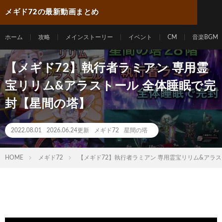
メギド72の最新動画まとめ
ホーム
攻略
メインストーリー
イベント
CM
音楽BGM
【メギド72】執行者ラミアン 専用霊
宝リリム&アラストール 全体睡眠で完
封【星間の塔】
2022.08.01
2026.06.24更新
メギド72
星間の塔
HOME
メギド72
【メギド72】執行者ラミアン 専用霊宝リリム&アラ