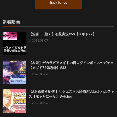
Back to Top
新着動画
【迫害…（泣）】初見実況#68【メギド72】
2026.08.07
【衣装】デカラビアメギドの日ログインボイス〜ガチャ
【メギド72備忘録】#33
2026.08.06
【#お絵描き配信 】リクエストお絵描きVol.6.5 ハルファ
ス【魔ヶ月にーな】 #vtuber
2026.08.06