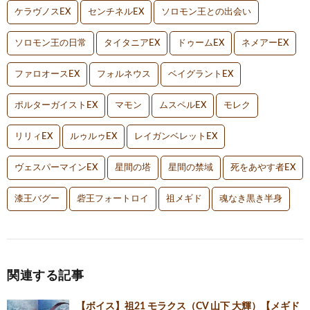
ケラヴノスEX
センチネルEX
ソロモン王との出会い
ソロモン王の日常
タイタニアEX
ドゥームEX
ネメアーEX
ファロオースEX
フォルネウス
ベイグラントEX
ポルターガイストEX
マモン
ムスペルEX
モレク
リリィEX
ルゥルゥEX
レイガンベレットEX
ヴェスパーマインEX
星間の塔
星間の禁域
死をあやす者EX
漆王バグー
砦王フォートロイ
祖メギド
魂なき黒き半身
関連する記事
【ボイス】祖21 モラクス（CV 山下 大輝）【メギド