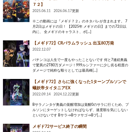
７２】
2025.06.11
2026.06.17更新
※この動画には『メギド７２』のネタバレが含まれます。 7
月2日はメギドの日！ 【2025年 メギドの日】までの72日以
内に、 全メギドのキャラスト、ボ[…]
【メギド72】CRバラムラッシュ 出玉80万発
2022.12.07
パチンコは人生で一度もやったことないです 何と7連続奥義
で驚異の2T80万ダメージ！999ルシファーに少し劣る程度の
ダメージで純粋な殴りとしては最高峰[…]
【メギド72】さらに強くなった1ターンプルソンで
蟻妖帝タイタニアEX
2022.09.14
2024.12.22更新
Bサラノンタゲ奥義の覚醒増加は覚醒0のサラに行くため、プ
ルソンにターゲットしなければならず、速度順を気にしない
といけないです Bサラ→Bウァサゴ→Bプ[…]
メギド72サービス終了の瞬間