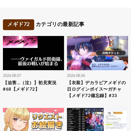
メギド72
カテゴリの最新記事
2026.08.07
2026.08.06
【迫害…（泣）】初見実況
【衣装】デカラビアメギドの
#68【メギド72】
日ログインボイス〜ガチャ
【メギド72備忘録】#33