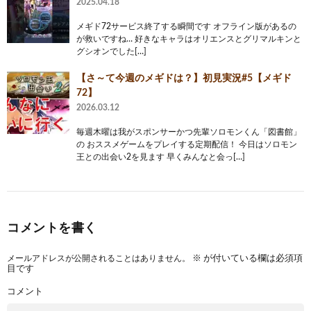
2025.04.18
メギド72サービス終了する瞬間です オフライン版があるの
が救いですね… 好きなキャラはオリエンスとグリマルキンと
グシオンでした[…]
【さ～て今週のメギドは？】初見実況#5【メギド
72】
2026.03.12
毎週木曜は我がスポンサーかつ先輩ソロモンくん「図書館」
の おススメゲームをプレイする定期配信！ 今日はソロモン
王との出会い2を見ます 早くみんなと会っ[…]
コメントを書く
メールアドレスが公開されることはありません。
※
が付いている欄は必須項
目です
コメント