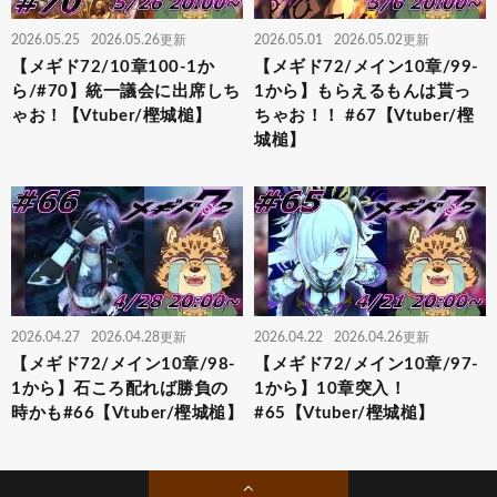
2026.05.25
2026.05.26更新
2026.05.01
2026.05.02更新
【メギド72/10章100-1か
【メギド72/メイン10章/99-
ら/#70】統一議会に出席しち
1から】もらえるもんは貰っ
ゃお！【Vtuber/樫城槌】
ちゃお！！ #67【Vtuber/樫
城槌】
2026.04.27
2026.04.28更新
2026.04.22
2026.04.26更新
【メギド72/メイン10章/98-
【メギド72/メイン10章/97-
1から】石ころ配れば勝負の
1から】10章突入！
時かも#66【Vtuber/樫城槌】
#65【Vtuber/樫城槌】