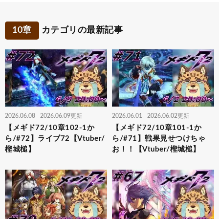
10章
カテゴリの最新記事
2026.06.08
2026.06.09更新
2026.06.01
2026.06.02更新
【メギド72/10章102-1か
【メギド72/10章101-1か
ら/#72】ライブ72【Vtuber/
ら/#71】戦果見せつけちゃ
樫城槌】
お！！【Vtuber/樫城槌】