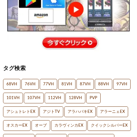
タグ検索
68VH
76VH
77VH
81VH
87VH
88VH
97VH
101VH
107VH
112VH
128VH
PVP
アシュトレトEX
アジトTV
アラハバキEX
アラーニェEX
オスカーEX
オーブ
カラヴィンカEX
クイックシルバーEX