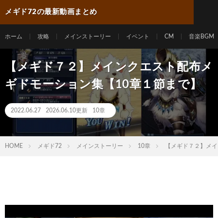
メギド72の最新動画まとめ
ホーム
攻略
メインストーリー
イベント
CM
音楽BGM
【メギド７２】メインクエスト配布メ
ギドモーション集【10章１節まで】
2022.06.27
2026.06.10更新
10章
HOME
メギド72
メインストーリー
10章
【メギド７２】メイ