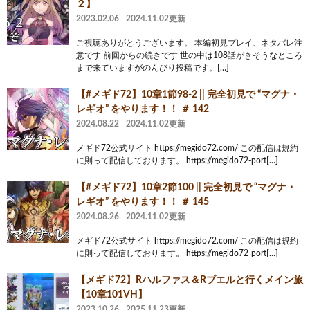
２】
2023.02.06
2024.11.02更新
ご視聴ありがとうございます。 本編初見プレイ、ネタバレ注
意です 前回からの続きです 世の中は108話がきそうなところ
まで来ていますがのんびり投稿です。[…]
【#メギド72】10章1節98-2 || 完全初見で “マグナ・
レギオ” をやります！！ ＃ 142
2024.08.22
2024.11.02更新
メギド72公式サイト https://megido72.com/ この配信は規約
に則って配信しております。 https://megido72-port[…]
【#メギド72】10章2節100 || 完全初見で “マグナ・
レギオ” をやります！！ ＃ 145
2024.08.26
2024.11.02更新
メギド72公式サイト https://megido72.com/ この配信は規約
に則って配信しております。 https://megido72-port[…]
【メギド72】Rハルファス＆Rブエルと行くメイン旅
【10章101VH】
2023.10.26
2025.11.23更新