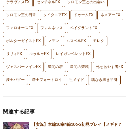
ケラヴノスEX
センチネルEX
ソロモン王との出会い
ソロモン王の日常
タイタニアEX
ドゥームEX
ネメアーEX
ファロオースEX
フォルネウス
ベイグラントEX
ポルターガイストEX
マモン
ムスペルEX
モレク
リリィEX
ルゥルゥEX
レイガンベレットEX
ヴェスパーマインEX
星間の塔
星間の禁域
死をあやす者EX
漆王バグー
砦王フォートロイ
祖メギド
魂なき黒き半身
関連する記事
【実況】本編10章4節106-2初見プレイ【メギド７