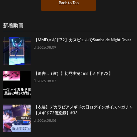
Back to Top
新着動画
【MMDメギド72】カスピエルでSamba de Night Fever
2026.08.09
【迫害…（泣）】初見実況#68【メギド72】
2026.08.07
【衣装】デカラビアメギドの日ログインボイス〜ガチャ
【メギド72備忘録】#33
2026.08.06