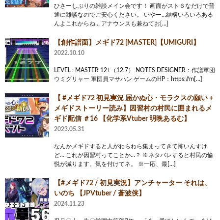
ひさーしぶりの雑談メイン会です！ 画面がスト６なだけで普
通に雑談なのでご安心ください。 いやー…結構いろいろある
んよこれからね… アナウンスも兼ねてお[…]
【創作譜面】メギド72 [MASTER]【UMIGURI】
2022.10.10
LEVEL : MASTER 12+（12.7） NOTES DESIGNER：作譜軍団
ウミグリャー 軍団員マサハン ゲームのHP：https://m[…]
【 #メギド72 初見実況 届かぬ心・モラクスの願い +
メギドストーリー読み】因習村の村民に囲まれるメ
ギド配信 ＃16 【化学系Vtuber 明晩あるむ】
2023.05.31
なんかメギドすると人がわらわら集まってきて怖いんすけ
ど… これが因習村ってことか…？ ※ネタバレすると村民の愉
悦が減ります。気を付けてネ。 ※一応、最[…]
【#メギド72 / 初見実況】アンチャーター それは、
いのち 【JPVtuber / 蒼波侠】
2024.11.23