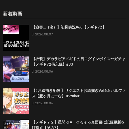
新着動画
【迫害…（泣）】初見実況#68【メギド72】
2026.08.07
【衣装】デカラビアメギドの日ログインボイス〜ガチャ
【メギド72備忘録】#33
2026.08.06
【#お絵描き配信 】リクエストお絵描きVol.6.5 ハルファ
ス【魔ヶ月にーな】 #vtuber
2026.08.06
【メギド７２】星間RTA そろそろ真面目に記録更新を
目指す【その7】