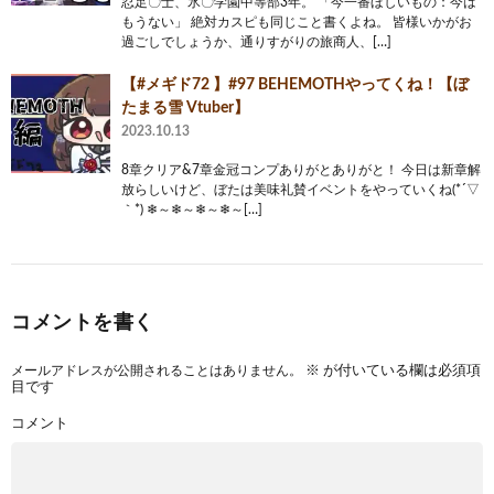
忍足〇士、氷〇学園中等部3年。 「今一番ほしいもの：今は
もうない」 絶対カスピも同じこと書くよね。 皆様いかがお
過ごしでしょうか、通りすがりの旅商人、[…]
【#メギド72 】#97 BEHEMOTHやってくね！【ぼ
たまる雪 Vtuber】
2023.10.13
8章クリア&7章金冠コンプありがとありがと！ 今日は新章解
放らしいけど、ぼたは美味礼賛イベントをやっていくね(*´▽
｀*) ❄～❄～❄～❄～[…]
コメントを書く
メールアドレスが公開されることはありません。
※
が付いている欄は必須項
目です
コメント