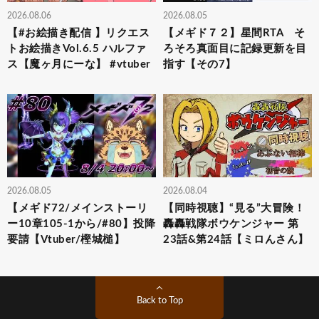
2026.08.06
2026.08.05
【#お絵描き配信 】リクエス
【メギド７２】星間RTA そ
トお絵描きVol.6.5 ハルファ
ろそろ真面目に記録更新を目
ス【魔ヶ月にーな】 #vtuber
指す【その7】
2026.08.05
2026.08.04
【メギド72/メインストーリ
【同時視聴】“見る”大冒険！
ー10章105-1から/#80】投降
轟轟戦隊ボウケンジャー 第
要請【Vtuber/樫城槌】
23話&第24話【ミロんさん】
Back to Top