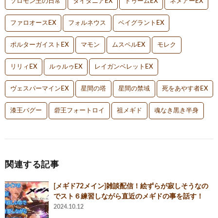
ソロモン王の日常
タイタニアEX
ドゥームEX
ネメアーEX
ファロオースEX
フォルネウス
ベイグラントEX
ポルターガイストEX
マモン
ムスペルEX
モレク
リリィEX
ルゥルゥEX
レイガンベレットEX
ヴェスパーマインEX
星間の塔
星間の禁域
死をあやす者EX
漆王バグー
砦王フォートロイ
祖メギド
魂なき黒き半身
関連する記事
[メギド72メイン]雑談配信！絵ずらが寂しそうなの
でスト６練習しながら直近のメギドの事を話す！
2024.10.12