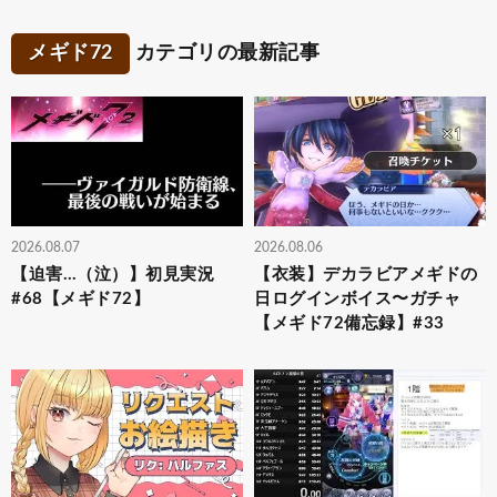
メギド72
カテゴリの最新記事
2026.08.07
2026.08.06
【迫害…（泣）】初見実況
【衣装】デカラビアメギドの
#68【メギド72】
日ログインボイス〜ガチャ
【メギド72備忘録】#33