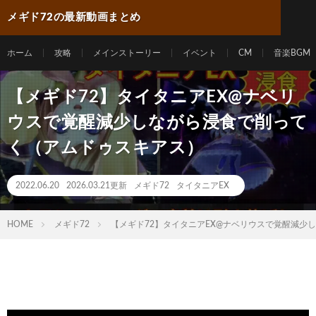
メギド72の最新動画まとめ
ホーム
攻略
メインストーリー
イベント
CM
音楽BGM
【メギド72】タイタニアEX@ナベリ
ウスで覚醒減少しながら浸食で削って
く（アムドゥスキアス）
2022.06.20
2026.03.21更新
メギド72
タイタニアEX
HOME
メギド72
【メギド72】タイタニアEX@ナベリウスで覚醒減少