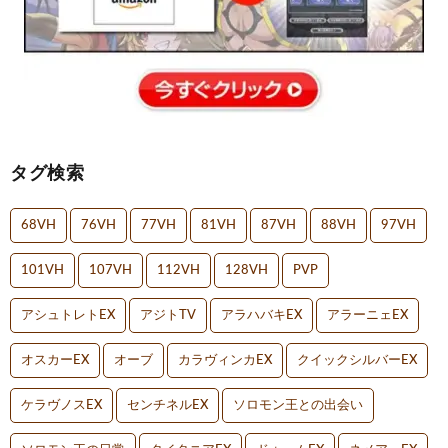
タグ検索
68VH
76VH
77VH
81VH
87VH
88VH
97VH
101VH
107VH
112VH
128VH
PVP
アシュトレトEX
アジトTV
アラハバキEX
アラーニェEX
オスカーEX
オーブ
カラヴィンカEX
クイックシルバーEX
ケラヴノスEX
センチネルEX
ソロモン王との出会い