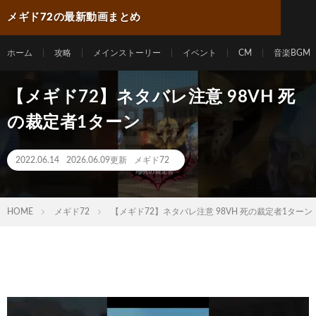
メギド72の最新動画まとめ
ホーム
攻略
メインストーリー
イベント
CM
音楽BGM
【メギド72】ネタバレ注意 98VH 死
の裁定者1ターン
2022.06.14
2026.06.09更新
メギド72
HOME
メギド72
【メギド72】ネタバレ注意 98VH 死の裁定者1ターン