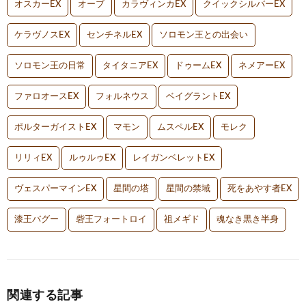
オスカーEX
オーブ
カラヴィンカEX
クイックシルバーEX
ケラヴノスEX
センチネルEX
ソロモン王との出会い
ソロモン王の日常
タイタニアEX
ドゥームEX
ネメアーEX
ファロオースEX
フォルネウス
ベイグラントEX
ポルターガイストEX
マモン
ムスペルEX
モレク
リリィEX
ルゥルゥEX
レイガンベレットEX
ヴェスパーマインEX
星間の塔
星間の禁域
死をあやす者EX
漆王バグー
砦王フォートロイ
祖メギド
魂なき黒き半身
関連する記事