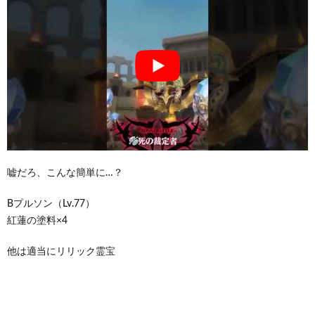
嘘だろ、こんな簡単に…？
Bプルソン（Lv.77）
紅蓮の塗料×4
他は適当にリリック霊宝