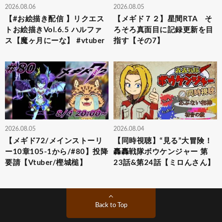
2026.08.06
2026.08.05
【#お絵描き配信 】リクエス
【メギド７２】星間RTA そ
トお絵描きVol.6.5 ハルファ
ろそろ真面目に記録更新を目
ス【魔ヶ月にーな】 #vtuber
指す【その7】
2026.08.05
2026.08.04
【メギド72/メインストーリ
【同時視聴】“見る”大冒険！
ー10章105-1から/#80】投降
轟轟戦隊ボウケンジャー 第
要請【Vtuber/樫城槌】
23話&第24話【ミロんさん】
Back to Top