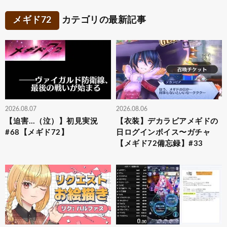
メギド72
カテゴリの最新記事
2026.08.07
2026.08.06
【迫害…（泣）】初見実況
【衣装】デカラビアメギドの
#68【メギド72】
日ログインボイス〜ガチャ
【メギド72備忘録】#33