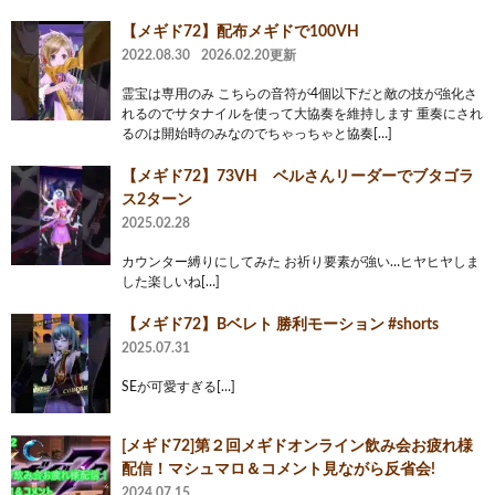
【メギド72】配布メギドで100VH
2022.08.30
2026.02.20更新
霊宝は専用のみ こちらの音符が4個以下だと敵の技が強化さ
れるのでサタナイルを使って大協奏を維持します 重奏にされ
るのは開始時のみなのでちゃっちゃと協奏[…]
【メギド72】73VH ベルさんリーダーでブタゴラ
ス2ターン
2025.02.28
カウンター縛りにしてみた お祈り要素が強い…ヒヤヒヤしま
した楽しいね[…]
【メギド72】Bベレト 勝利モーション #shorts
2025.07.31
SEが可愛すぎる[…]
[メギド72]第２回メギドオンライン飲み会お疲れ様
配信！マシュマロ＆コメント見ながら反省会!
2024.07.15