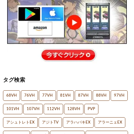
タグ検索
68VH
76VH
77VH
81VH
87VH
88VH
97VH
101VH
107VH
112VH
128VH
PVP
アシュトレトEX
アジトTV
アラハバキEX
アラーニェEX