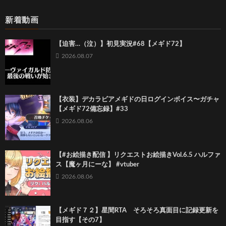
新着動画
【迫害…（泣）】初見実況#68【メギド72】
2026.08.07
【衣装】デカラビアメギドの日ログインボイス〜ガチャ
【メギド72備忘録】#33
2026.08.06
【#お絵描き配信 】リクエストお絵描きVol.6.5 ハルファ
ス【魔ヶ月にーな】 #vtuber
2026.08.06
【メギド７２】星間RTA そろそろ真面目に記録更新を
目指す【その7】