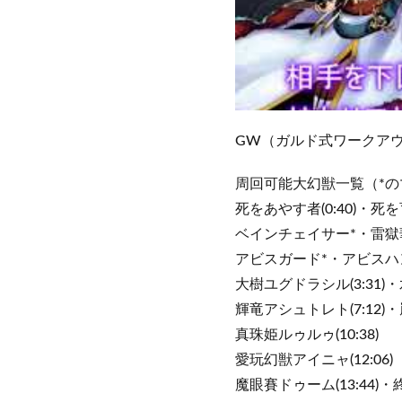
GW（ガルド式ワークア
周回可能大幻獣一覧（*
死をあやす者(0:40)・死を育
ベインチェイサー*・雷獄華ケ
アビスガード*・アビスハ
大樹ユグドラシル(3:31)・
輝竜アシュトレト(7:12)・
真珠姫ルゥルゥ(10:38)
愛玩幻獣アイニャ(12:06)
魔眼賽ドゥーム(13:44)・終