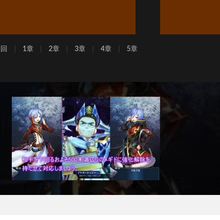
周回
1章
2章
3章
4章
5章