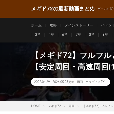
メギド72の最新動画まとめ
ゲームに関
ホーム
攻略
メインストーリー
イベン
3章
4章
6章
7章
8章
9章
【メギド72】フルフ
【安定周回・高速周回(1
2022.04.29
2026.05.23更新
周回
ケラヴノスEX
HOME
メギド72
周回
【メギド72】フルフル