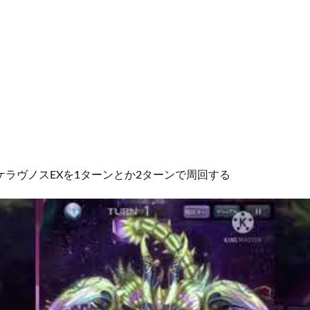
ケラヴノスEXを1ターンとか2ターンで周回する