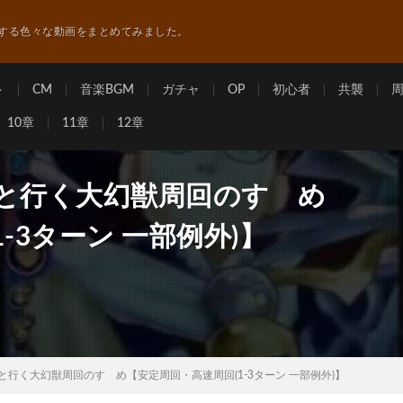
する色々な動画をまとめてみました。
ト
CM
音楽BGM
ガチャ
OP
初心者
共襲
10章
11章
12章
ルと行く大幻獣周回のすゝめ
-3ターン 一部例外)】
と行く大幻獣周回のすゝめ【安定周回・高速周回(1-3ターン 一部例外)】