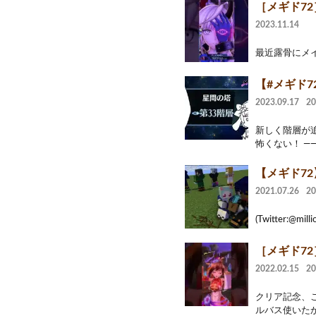
［メギド72
2023.11.14
最近露骨にメイ
【#メギド
2023.09.17
2
新しく階層が
怖くない！ ――
【メギド72
2021.07.26
2
(Twitter:@mill
［メギド7
2022.02.15
2
クリア記念、
ルバス使いたか