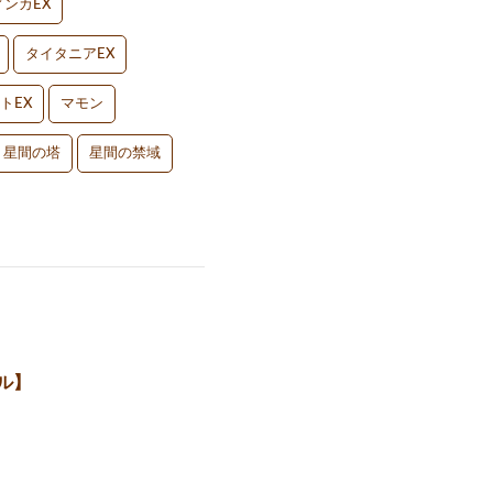
ンカEX
タイタニアEX
トEX
マモン
星間の塔
星間の禁域
ル】