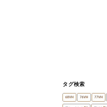
タグ検索
68VH
76VH
77VH