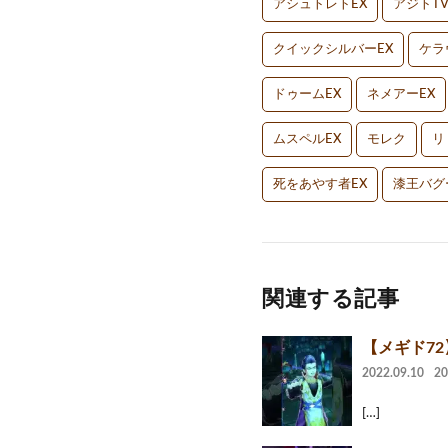
アシュトレトEX
アジトT
クイックシルバーEX
ケラ
ドゥームEX
ネメアーEX
ムスペルEX
モレク
リ
死をあやす者EX
漆王バグ
関連する記事
【メギド7
2022.09.10
2
[…]