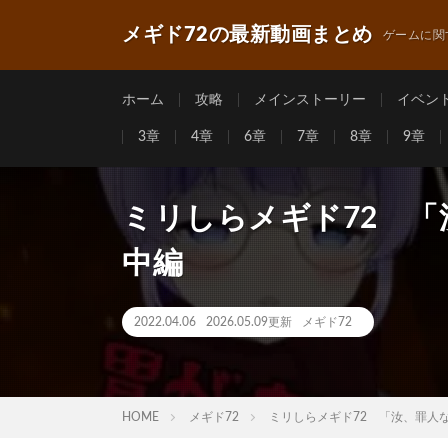
メギド72の最新動画まとめ
ゲームに関
ホーム
攻略
メインストーリー
イベン
3章
4章
6章
7章
8章
9章
ミリしらメギド72 
中編
2022.04.06
2026.05.09更新
メギド72
HOME
メギド72
ミリしらメギド72 「汝、罪人