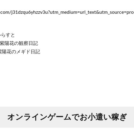
.com/j31dzqu6yhzzv3u?utm_medium=url_text&utm_source=pro
いらすと
#紫陽花の観察日記
紫陽花のメギド日記
オンラインゲームでお小遣い稼ぎ