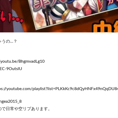
ゃうの…？
utu.be/BhgmvadLg10
EC-9OutslU
utube.com/playlist?list=PLKkKc9c8dQyHNFx49nQqDU8
gea2015_8
で日常や空リプあります。