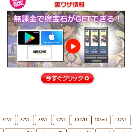
81VH
87VH
88VH
97VH
101VH
107VH
112VH