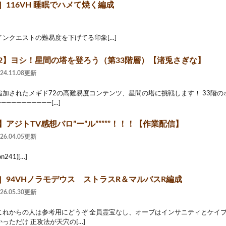
］116VH 睡眠でハメて焼く編成
ンクエストの難易度を下げてる印象[…]
72】ヨシ！星間の塔を登ろう（第33階層）【渚兎さぎな】
024.11.08更新
追加されたメギド72の高難易度コンテンツ、星間の塔に挑戦します！ 33階
――――――――――[…]
】アジトTV感想バロ”ー”ル”””””！！！【作業配信】
026.04.05更新
ion241)[…]
2］94VHノラモデウス ストラスR＆マルバスR編成
026.05.30更新
これからの人は参考用にどうぞ 全員霊宝なし、オーブはインサニティとケイブ
っただけ 正攻法が天穴の[…]