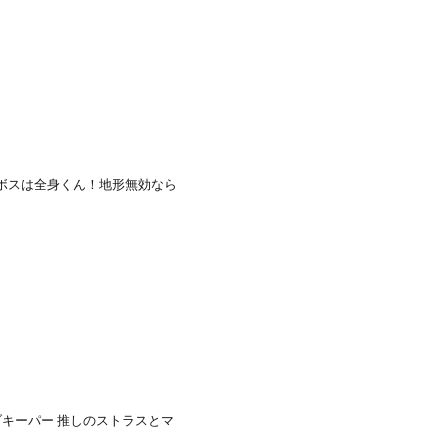
のボスは全身くん！地形無効なら
キーパー 推しのストラスとマ