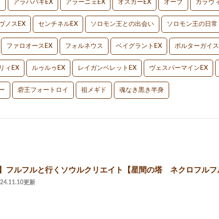
V
アラハバキEX
アラーニェEX
オスカーEX
オーブ
カラヴィ
ヴノスEX
センチネルEX
ソロモン王との出会い
ソロモン王の日常
ファロオースEX
フォルネウス
ベイグラントEX
ポルターガイス
リィEX
ルゥルゥEX
レイガンベレットEX
ヴェスパーマインEX
ー
砦王フォートロイ
祖メギド
魂なき黒き半身
2】フルフルと行くソウルクリエイト【星間の塔 ネクロフルフ
024.11.10更新