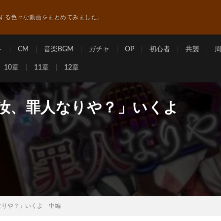
する色々な動画をまとめてみました。
ト
CM
音楽BGM
ガチャ
OP
初心者
共襲
10章
11章
12章
「汝、罪人なりや？」いくよ
なりや？」いくよ 中編