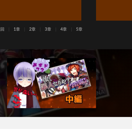
周回
1章
2章
3章
4章
5章