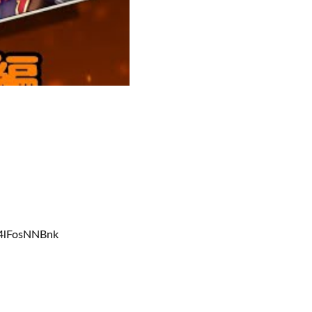
4lFosNNBnk