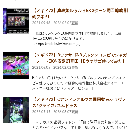
【メギド72】真珠姫ルゥルゥEX 2ターン周回編成 剛
剣ブネPT
2021.09.18
2026.02.02更新
・真珠姫ルゥルゥEXを剛剣ブネPTで攻略しました。以前
TwitterにUPしたものになります。
（https://mobile.twitter.com[…]
【メギド72】Bウァサゴ&Bプルソンコンビでジャガ
ーノートEXを安定2T周回【Bウァサゴ使ってみた】
2021.06.05
2026.02.02更新
Bウァサゴ引けたので、ウァサゴ&プルソンのテンプレコン
ビを使ってみました ※画像の著作権は株式会社ディー・エ
ヌ・エー様およびメディア・ビジョ[…]
【メギド72】Cアンドレアルフス周回案 vsケラヴノ
ス/クライス/スムドゥス
2022.05.15
2026.06.07更新
・ケラヴノス 必要フォトン：1T目にS/2T目にA 色々試した
ところハイドンバフなしでも倒し切れるようなので、シノビ