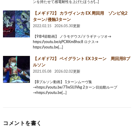
ンを持たせて感電耐性を上げたほうが[…]
【メギド72】 カラヴィンカ EX 周回用 ゾンビ化2
ターン/侵蝕3ターン
2022.02.15
2026.05.30更新
【9章4節動画】 ノラモデウス/ドラギナッツオ→
https://youtu.be/qPCXKm8hsc8 ロクス→
https://youtu.be[…]
【メギド72】 ベイグラント EX 3ターン 周回用Bプ
ルソン
2021.05.08
2026.02.02更新
【Bプルソン動画】 1ターンムーヴ集
→https://youtu.be/7Tre5IJJVkg 2ターン目始動ループ
→https://youtu.be[…]
コメントを書く