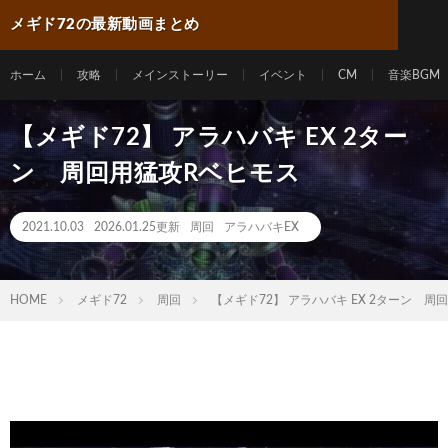
メギド72の最新動画まとめ
ホーム
攻略
メインストーリー
イベント
CM
音楽BGM
【メギド72】 アラハバキ EX 2ター
ン 周回用猛攻Rベヒモス
2021.10.03
2026.01.25更新
周回
アラハバキEX
HOME
メギド72
周回
【メギド72】 アラハバキ EX 2ターン 周