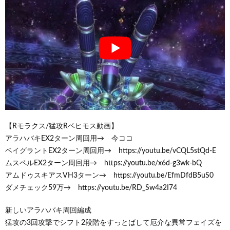
【Rモラクス/猛攻Rベヒモス動画】
アラハバキEX2ターン周回用→ 今ココ
ベイグラントEX2ターン周回用→ https://youtu.be/vCQL5stQd-E
ムスペルEX2ターン周回用→ https://youtu.be/x6d-g3wk-bQ
アムドゥスキアスVH3ターン→ https://youtu.be/EfmDfdB5uS0
ダメチェック59万→ https://youtu.be/RD_Sw4a2I74
新しいアラハバキ周回編成
猛攻の3回攻撃でシフト2段階をすっとばして厄介な異常フェイズを