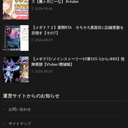
ス【魔ヶ月にーな】 #vtuber
2026.08.06
【メギド７２】星間RTA そろそろ真面目に記録更新を
目指す【その7】
2026.08.05
【メギド72/メインストーリー10章105-1から/#80】投
降要請【Vtuber/樫城槌】
2026.08.05
運営サイトからのお知らせ
お問い合わせ
サイトマップ