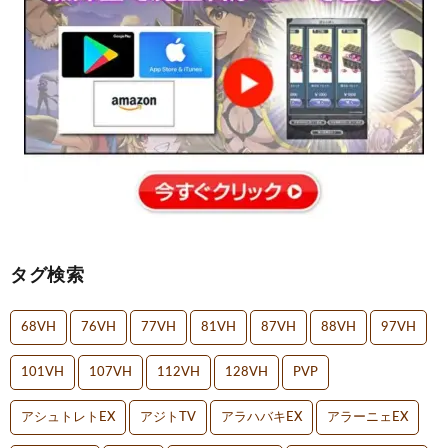
タグ検索
68VH
76VH
77VH
81VH
87VH
88VH
97VH
101VH
107VH
112VH
128VH
PVP
アシュトレトEX
アジトTV
アラハバキEX
アラーニェEX