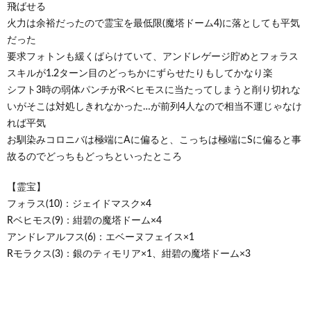
飛ばせる
火力は余裕だったので霊宝を最低限(魔塔ドーム4)に落としても平気
だった
要求フォトンも緩くばらけていて、アンドレゲージ貯めとフォラス
スキルが1.2ターン目のどっちかにずらせたりもしてかなり楽
シフト3時の弱体パンチがRベヒモスに当たってしまうと削り切れな
いがそこは対処しきれなかった…が前列4人なので相当不運じゃなけ
れば平気
お馴染みコロニバは極端にAに偏ると、こっちは極端にSに偏ると事
故るのでどっちもどっちといったところ
【霊宝】
フォラス(10)：ジェイドマスク×4
Rベヒモス(9)：紺碧の魔塔ドーム×4
アンドレアルフス(6)：エベーヌフェイス×1
Rモラクス(3)：銀のティモリア×1、紺碧の魔塔ドーム×3