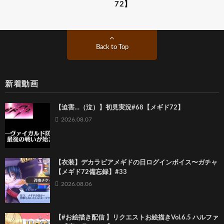
72】
Back to Top
新着動画
【迫害…（泣）】初見実況#68【メギド72】
2026.08.07
【衣装】デカラビアメギドの日ログインボイス〜ガチャ
【メギド72備忘録】#33
2026.08.06
【#お絵描き配信 】リクエストお絵描きVol.6.5 ハルファ