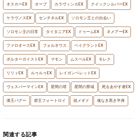
オスカーEX
オーブ
カラヴィンカEX
クイックシルバーEX
ケラヴノスEX
センチネルEX
ソロモン王との出会い
ソロモン王の日常
タイタニアEX
ドゥームEX
ネメアーEX
ファロオースEX
フォルネウス
ベイグラントEX
ポルターガイストEX
マモン
ムスペルEX
モレク
リリィEX
ルゥルゥEX
レイガンベレットEX
ヴェスパーマインEX
星間の塔
星間の禁域
死をあやす者EX
漆王バグー
砦王フォートロイ
祖メギド
魂なき黒き半身
関連する記事