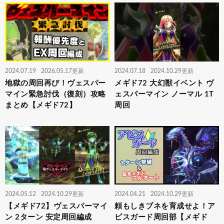
2024.07.19
2026.05.17更新
2024.07.18
2024.10.29更新
地獄の周回再び！ヴェスパー
メギド72 大幻獣イベント ヴ
マイン緊急討伐（復刻）攻略
ェスパーマイン ノーマル 1T
まとめ【メギド72】
周回
2024.05.12
2024.10.29更新
2024.04.21
2024.10.29更新
【メギド72】ヴェスパーマイ
頼もしきブネを育成せよ！ア
ン 2ターン 安定周回編成
ビスガード周回部【メギド