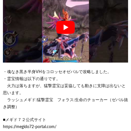
・魂なき黒き半身VHをコロッセオゼパルで攻略しました。
・霊宝情報は以下の通りです。
火力は落ちますが、猛撃霊宝は妥協しても動きに支障は出ないと
思います。
ラッシュメギド:猛撃霊宝 フォラス:生命のチョーカー（ゼパル抜
き調整）
■メギド７２公式サイト
https://megido72-portal.com/