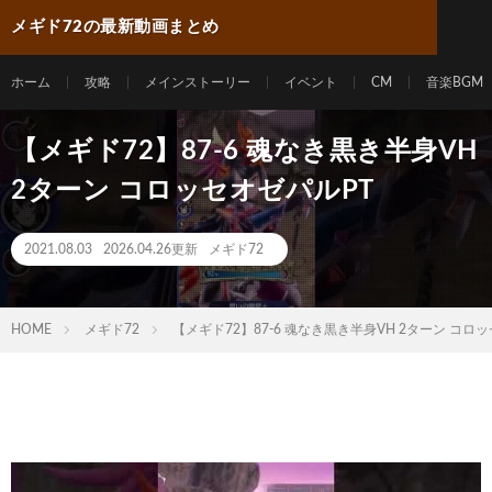
メギド72の最新動画まとめ
ホーム
攻略
メインストーリー
イベント
CM
音楽BGM
【メギド72】87-6 魂なき黒き半身VH
2ターン コロッセオゼパルPT
2021.08.03
2026.04.26更新
メギド72
HOME
メギド72
【メギド72】87-6 魂なき黒き半身VH 2ターン コロ