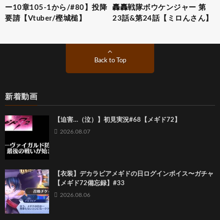
ー10章105-1から/#80】投降
轟轟戦隊ボウケンジャー 第
要請【Vtuber/樫城槌】
23話&第24話【ミロんさん】
Back to Top
新着動画
【迫害…（泣）】初見実況#68【メギド72】
2026.08.07
【衣装】デカラビアメギドの日ログインボイス〜ガチャ
【メギド72備忘録】#33
2026.08.06