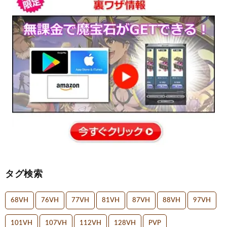
タグ検索
68VH
76VH
77VH
81VH
87VH
88VH
97VH
101VH
107VH
112VH
128VH
PVP