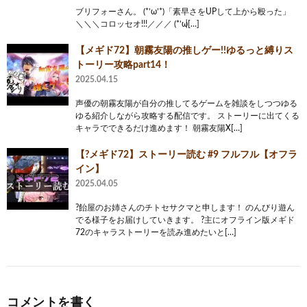
ブリフォーさん。 (*’ω’*)「素早さをUPして上から殴った」
＼＼＼コロッセオ!!!／／／ (*’ω̵[…]
【メギド72】朝霧友陽の推しゲー!!ゆるっと縛りス
トーリー攻略part14！
2025.04.15
声優の朝霧友陽が自分の推してるゲームを雑談をしつつゆる
ゆる紹介しながら攻略する配信です。 ストーリーに出てくる
キャラでできるだけ進めます！ 朝霧友陽X[…]
【?メギド72】ストーリー読む #9 フルフル【オフラ
イン】
2025.04.05
?飴屋のお姉さんのチトセサクマと申します！ のんびり遊ん
でる様子をお届けしていきます。 ?主にオフライン版メギド
72のキャラストーリーを読み進めたいと[…]
コメントを書く