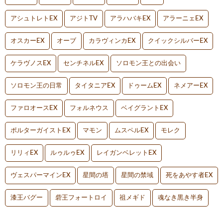
アシュトレトEX
アジトTV
アラハバキEX
アラーニェEX
オスカーEX
オーブ
カラヴィンカEX
クイックシルバーEX
ケラヴノスEX
センチネルEX
ソロモン王との出会い
ソロモン王の日常
タイタニアEX
ドゥームEX
ネメアーEX
ファロオースEX
フォルネウス
ベイグラントEX
ポルターガイストEX
マモン
ムスペルEX
モレク
リリィEX
ルゥルゥEX
レイガンベレットEX
ヴェスパーマインEX
星間の塔
星間の禁域
死をあやす者EX
漆王バグー
砦王フォートロイ
祖メギド
魂なき黒き半身