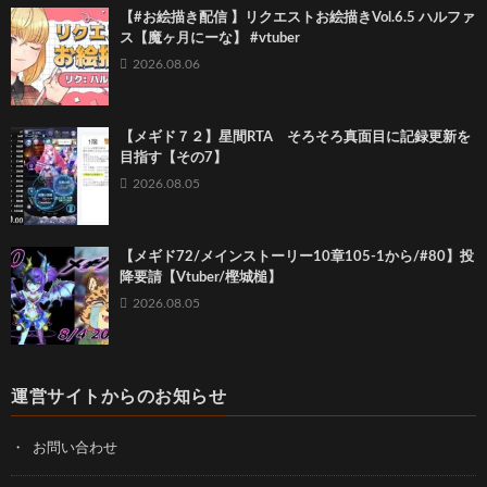
【#お絵描き配信 】リクエストお絵描きVol.6.5 ハルファ
ス【魔ヶ月にーな】 #vtuber
2026.08.06
【メギド７２】星間RTA そろそろ真面目に記録更新を
目指す【その7】
2026.08.05
【メギド72/メインストーリー10章105-1から/#80】投
降要請【Vtuber/樫城槌】
2026.08.05
運営サイトからのお知らせ
お問い合わせ