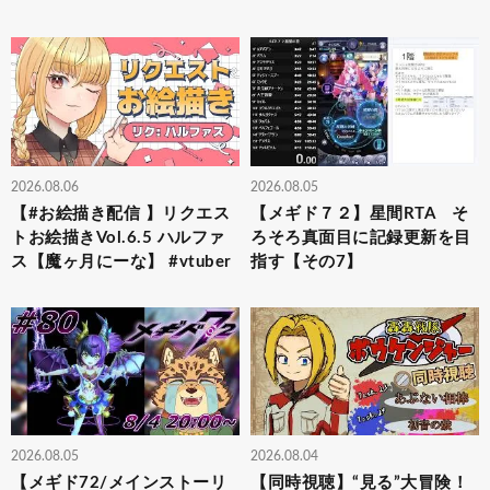
2026.08.06
2026.08.05
【#お絵描き配信 】リクエス
【メギド７２】星間RTA そ
トお絵描きVol.6.5 ハルファ
ろそろ真面目に記録更新を目
ス【魔ヶ月にーな】 #vtuber
指す【その7】
2026.08.05
2026.08.04
【メギド72/メインストーリ
【同時視聴】“見る”大冒険！