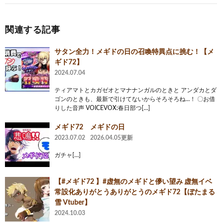
関連する記事
サタン全力！メギドの日の召喚特異点に挑む！【メ
ギド72】
2024.07.04
ティアマトとカガゼオとマナナンガルのときと アンダカとダ
ゴンのときも、最新で引けてないからそろそろね…！ 〇お借
りした音声 VOICEVOX:春日部つ[…]
メギド72 メギドの日
2023.07.02
2026.04.05更新
ガチャ[…]
【#メギド72 】#虚無のメギドと儚い望み 虚無イベ
常設化ありがとうありがとうのメギド72【ぼたまる
雪 Vtuber】
2024.10.03