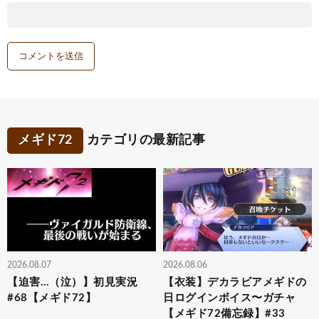
メギド72
カテゴリの最新記事
2026.08.07
2026.08.06
【迫害…（泣）】初見実況
【衣装】デカラビアメギドの
#68【メギド72】
日ログインボイス〜ガチャ
【メギド72備忘録】#33