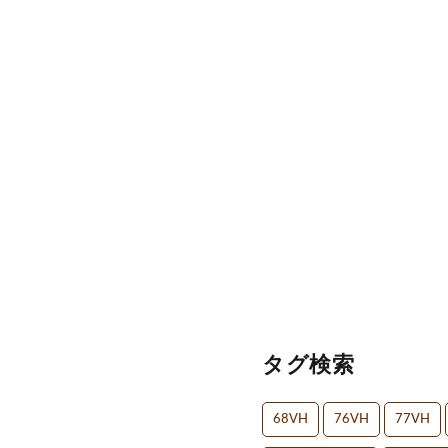
タグ検索
68VH
76VH
77VH