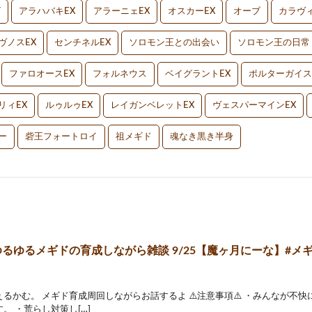
V
アラハバキEX
アラーニェEX
オスカーEX
オーブ
カラヴィ
ヴノスEX
センチネルEX
ソロモン王との出会い
ソロモン王の日常
ファロオースEX
フォルネウス
ベイグラントEX
ポルターガイス
リィEX
ルゥルゥEX
レイガンベレットEX
ヴェスパーマインEX
ー
砦王フォートロイ
祖メギド
魂なき黒き半身
るゆるメギドの育成しながら雑談 9/25【魔ヶ月にーな】#メギド72
るかむ。 メギド育成周回しながらお話するよ ⚠️注意事項⚠️ ・みんなが不
。 ・荒らし対策し[…]