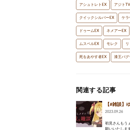
アシュトレトEX
アジトT
クイックシルバーEX
ケラ
ドゥームEX
ネメアーEX
ムスペルEX
モレク
リ
死をあやす者EX
漆王バグ
関連する記事
【#雑談】ゆ
2023.09.26
初見さんもうぇ
願いいたします