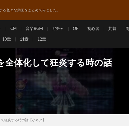
する色々な動画をまとめてみました。
ト
CM
音楽BGM
ガチャ
OP
初心者
共襲
10章
11章
12章
上を全体化して狂炎する時の話
して狂炎する時の話【小ネタ】