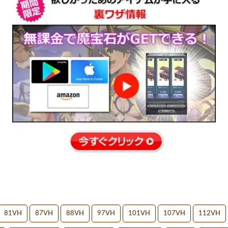
81VH
87VH
88VH
97VH
101VH
107VH
112VH