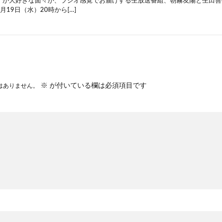
』が大好きな面々が、ラジオ感覚でお届けする生放送番組、朝霧友陽と生田善子
月19日（水）20時から[…]
※
が付いている欄は必須項目です
はありません。