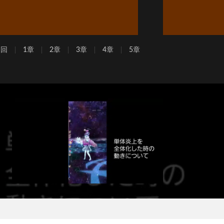
周回
1章
2章
3章
4章
5章