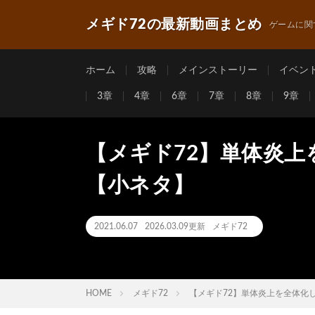
メギド72の最新動画まとめ
ゲームに関
ホーム
攻略
メインストーリー
イベン
3章
4章
6章
7章
8章
9章
【メギド72】単体炎
【小ネタ】
2021.06.07
2026.03.09更新
メギド72
HOME
メギド72
【メギド72】単体炎上を全体化