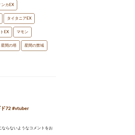
ンカEX
タイタニアEX
トEX
マモン
星間の塔
星間の禁域
 #vtuber
快にならないようなコメントをお