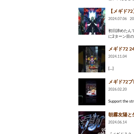
【メギド72
2024.07.06
2
初日諦めたん
に2ターン目の
メギド72 24
2024.11.04
[…]
メギド72プレイ
2026.02.20
Support the st
朝霧友陽と
2024.06.14