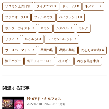
ソロモン王の日常
タイタニアEX
ドゥームEX
ネメアーEX
ファロオースEX
フォルネウス
ベイグラントEX
ポルターガイストEX
マモン
ムスペルEX
モレク
リリィEX
ルゥルゥEX
レイガンベレットEX
ヴェスパーマインEX
星間の塔
星間の禁域
死をあやす者EX
漆王バグー
砦王フォートロイ
祖メギド
魂なき黒き半身
関連する記事
99-6アド・キルフォス
2022.07.10
2026.06.15更新