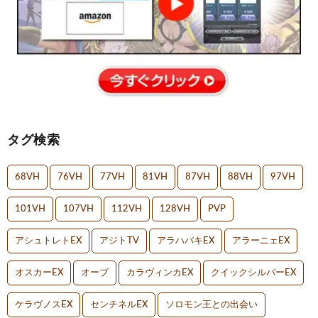
タグ検索
68VH
76VH
77VH
81VH
87VH
88VH
97VH
101VH
107VH
112VH
128VH
PVP
アシュトレトEX
アジトTV
アラハバキEX
アラーニェEX
オスカーEX
オーブ
カラヴィンカEX
クイックシルバーEX
ケラヴノスEX
センチネルEX
ソロモン王との出会い