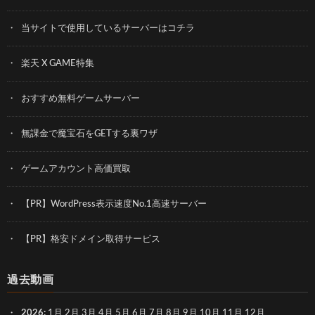
当サイトで使用しているサーバーはコチラ
楽天 X GAME特集
おすすめ無料ゲームサーバー
無課金で魔宝石をGETする裏ワザ
ゲームアカウント高価買取
【PR】WordPress表示速度No.1高速サーバー
【PR】格安ドメイン取得サービス
過去動画
2026
:
1月
2月
3月
4月
5月
6月
7月
8月
9月
10月
11月
12月