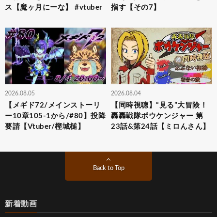
ス【魔ヶ月にーな】 #vtuber
指す【その7】
2026.08.05
2026.08.04
【メギド72/メインストーリ
【同時視聴】“見る”大冒険！
ー10章105-1から/#80】投降
轟轟戦隊ボウケンジャー 第
要請【Vtuber/樫城槌】
23話&第24話【ミロんさん】
Back to Top
新着動画