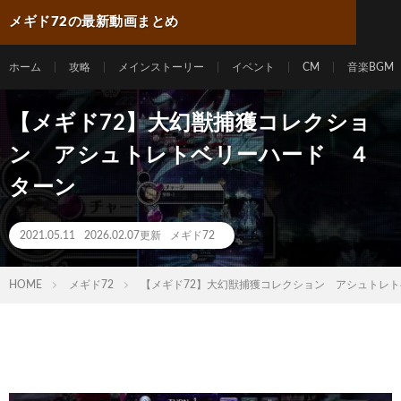
メギド72の最新動画まとめ
ホーム
攻略
メインストーリー
イベント
CM
音楽BGM
【メギド72】大幻獣捕獲コレクショ
ン アシュトレトベリーハード ４
ターン
2021.05.11
2026.02.07更新
メギド72
HOME
メギド72
【メギド72】大幻獣捕獲コレクション アシュトレ