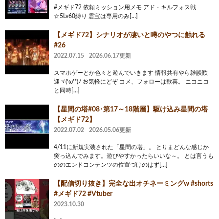
#メギド72 依頼ミッション用メモ アド・キルフォス戦
☆5Lv60縛り 霊宝は専用のみ[…]
【メギド72】シナリオが凄いと噂のやつに触れる
#26
2022.07.15
2026.06.17更新
スマホゲーとか色々と遊んでいきます 情報共有やら雑談歓
迎ヾ(‘ω’*)ﾉ お気軽にどぞ コメ、フォローは歓喜。 ニコニコ
と同時[…]
【星間の塔#08･第17～18階層】駆け込み星間の塔
【メギド72】
2022.07.02
2026.05.06更新
4/11に新規実装された「星間の塔」。 とりまどんな感じか
突っ込んでみます。遊びやすかったらいいな～。 とは言うも
ののエンドコンテンツの位置づけのはず[…]
【配信切り抜き】完全な出オチネーミングw #shorts
#メギド72 #Vtuber
2023.10.30