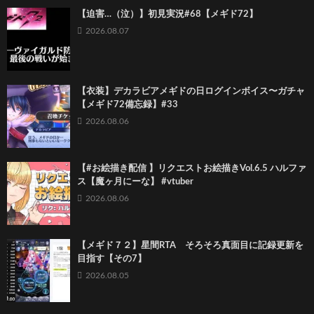
【迫害…（泣）】初見実況#68【メギド72】
2026.08.07
【衣装】デカラビアメギドの日ログインボイス〜ガチャ
【メギド72備忘録】#33
2026.08.06
【#お絵描き配信 】リクエストお絵描きVol.6.5 ハルファ
ス【魔ヶ月にーな】 #vtuber
2026.08.06
【メギド７２】星間RTA そろそろ真面目に記録更新を
目指す【その7】
2026.08.05