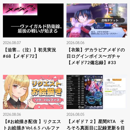
2026.08.07
2026.08.06
【迫害…（泣）】初見実況
【衣装】デカラビアメギドの
#68【メギド72】
日ログインボイス〜ガチャ
【メギド72備忘録】#33
2026.08.06
2026.08.05
【#お絵描き配信 】リクエス
【メギド７２】星間RTA そ
トお絵描きVol.6.5 ハルファ
ろそろ真面目に記録更新を目